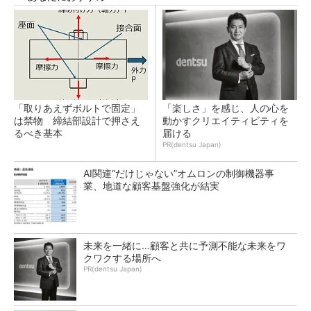
「取りあえずボルトで固定」
「楽しさ」を感じ、人の心を
は禁物 締結部設計で押さえ
動かすクリエイティビティを
るべき基本
届ける
PR(dentsu Japan)
AI関連“だけじゃない”オムロンの制御機器事
業、地道な顧客基盤強化が結実
未来を一緒に…顧客と共に予測不能な未来をワ
クワクする場所へ
PR(dentsu Japan)