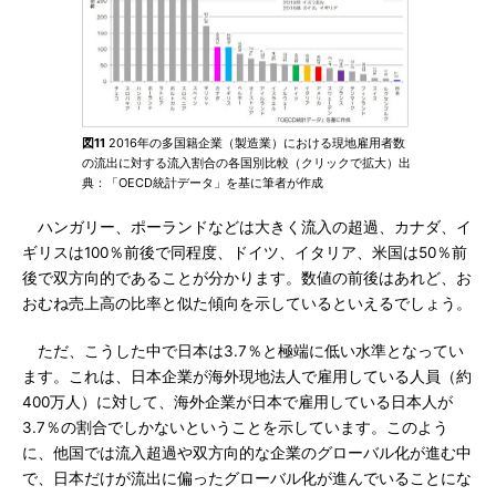
図11
2016年の多国籍企業（製造業）における現地雇用者数
の流出に対する流入割合の各国別比較（クリックで拡大）出
典：「OECD統計データ」を基に筆者が作成
ハンガリー、ポーランドなどは大きく流入の超過、カナダ、イ
ギリスは100％前後で同程度、ドイツ、イタリア、米国は50％前
後で双方向的であることが分かります。数値の前後はあれど、お
おむね売上高の比率と似た傾向を示しているといえるでしょう。
ただ、こうした中で日本は3.7％と極端に低い水準となってい
ます。これは、日本企業が海外現地法人で雇用している人員（約
400万人）に対して、海外企業が日本で雇用している日本人が
3.7％の割合でしかないということを示しています。このよう
に、他国では流入超過や双方向的な企業のグローバル化が進む中
で、日本だけが流出に偏ったグローバル化が進んでいることにな