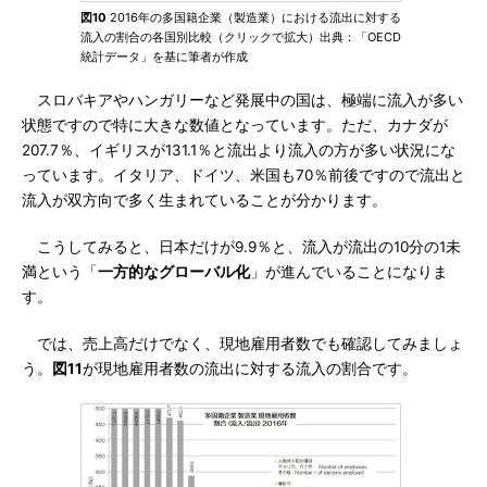
図10
2016年の多国籍企業（製造業）における流出に対する
流入の割合の各国別比較（クリックで拡大）出典：「OECD
統計データ」を基に筆者が作成
スロバキアやハンガリーなど発展中の国は、極端に流入が多い
状態ですので特に大きな数値となっています。ただ、カナダが
207.7％、イギリスが131.1％と流出より流入の方が多い状況にな
っています。イタリア、ドイツ、米国も70％前後ですので流出と
流入が双方向で多く生まれていることが分かります。
こうしてみると、日本だけが9.9％と、流入が流出の10分の1未
満という「
一方的なグローバル化
」が進んでいることになりま
す。
では、売上高だけでなく、現地雇用者数でも確認してみましょ
う。
図11
が現地雇用者数の流出に対する流入の割合です。