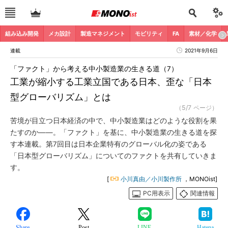
組み込み開発
メカ設計
製造マネジメント
モビリティ
FA
素材／化学
連載
2021年9月6日
「ファクト」から考える中小製造業の生きる道（7）
工業が縮小する工業立国である日本、歪な「日本
型グローバリズム」とは
（5/7 ページ）
苦境が目立つ日本経済の中で、中小製造業はどのような役割を果
たすのか――。「ファクト」を基に、中小製造業の生きる道を探
す本連載。第7回目は日本企業特有のグローバル化の姿である
「日本型グローバリズム」についてのファクトを共有していきま
す。
[
小川真由／小川製作所
，MONOist]
PC用表示
関連情報
Share
Post
LINE
Hatena