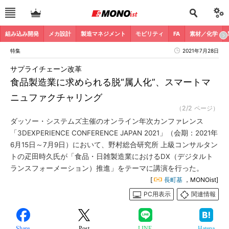
組み込み開発
メカ設計
製造マネジメント
モビリティ
FA
素材／化学
特集
2021年7月28日
サプライチェーン改革
食品製造業に求められる脱“属人化”、スマートマ
ニュファクチャリング
（2/2 ページ）
ダッソー・システムズ主催のオンライン年次カンファレンス
「3DEXPERIENCE CONFERENCE JAPAN 2021」（会期：2021年
6月15日～7月9日）において、野村総合研究所 上級コンサルタン
トの疋田時久氏が「食品・日雑製造業におけるDX（デジタルト
ランスフォーメーション）推進」をテーマに講演を行った。
[
長町基
，MONOist]
PC用表示
関連情報
Share
Post
LINE
Hatena