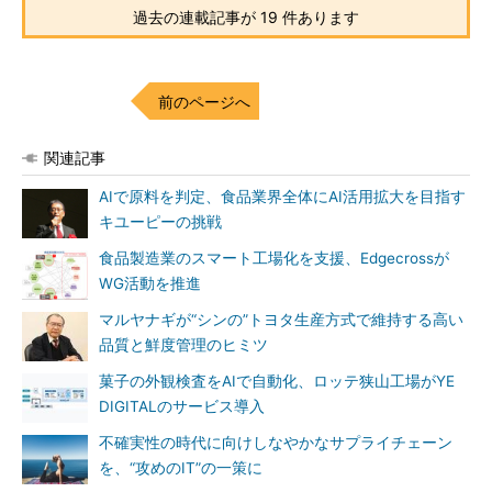
過去の連載記事が 19 件あります
前のページへ
関連記事
AIで原料を判定、食品業界全体にAI活用拡大を目指す
キユーピーの挑戦
食品製造業のスマート工場化を支援、Edgecrossが
WG活動を推進
マルヤナギが“シンの”トヨタ生産方式で維持する高い
品質と鮮度管理のヒミツ
菓子の外観検査をAIで自動化、ロッテ狭山工場がYE
DIGITALのサービス導入
不確実性の時代に向けしなやかなサプライチェーン
を、“攻めのIT”の一策に