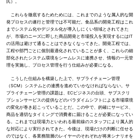
氏）。
これらを徹底するためためには、これまでのような属人的な開
発プロセスの遂行と管理では不可能だ。食品系の開発工程はこれ
までシステム化やデジタル化が導入しにくい領域とされてきた
が、市場のニーズに即した商品開発と市場投入を実現するにはIT
の活用は避けて通ることはできなくなってきた。開発工程では、
工程や部門ごとに個別最適化されていることが多く、これらの細
部化されたシステム環境をシームレスに連携させ、情報の一元管
理を実施し、プロセス管理を行う仕組みが必要になる。
こうした仕組みを構築した上で、サプライチェーン管理
（SCM）システムとの連携を進めていかなければならない。サ
プライチェーン管理の課題は、ECビジネスの台頭、サブスクリ
プションサービスの提供などのパラダイムシフトによる市場環境
の変化が巻き起こっていることだ。この中で、的確にサービス、
商品を適切なタイミングで消費者に届けることが必要になってい
る。これまでは現場力といわれる最前線のスタッフにより属人的
な対応により実行されてきた。今後は、現場だけの判断に任せる
のではなく、各業務階層のレイヤーのそれぞれが将来シナリオを