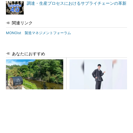
調達・生産プロセスにおけるサプライチェーンの革新
関連リンク
MONOist 製造マネジメントフォーラム
あなたにおすすめ
シェア別荘「COCO VILLA O
【西野亮廣】つくりたいもの
wners」3選
を追求できる環境の作り方と
は
PR(COCO VILLA on GOETHE)
PR(FINCHI on GOETHE)
令和8年熊本地震による工場への影響まとめ