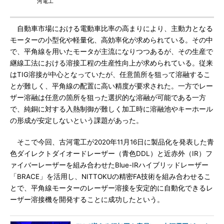
河電工
自動車市場における電動車比率の高まりにより、主動力となる
モーターの小型化や軽量化、高効率化が求められている。その中
で、平角線を用いたモータが主流になりつつあるが、その生産で
継線工法における溶接工程の生産性向上が求められている。従来
はTIG溶接が中心となっていたが、任意箇所を狙って溶融するこ
とが難しく、平角線の配置に高い精度が要求された。一方でレー
ザー溶融は任意の箇所を狙った選択的な溶融が可能である一方
で、純銅に対する入熱制御が難しく加工時に溶融池やキーホール
の形成が安定しないという課題があった。
そこで今回、古河電工が2020年11月16日に製品化を発表した青
色ダイレクトダイオードレーザー（青色DDL）と近赤外（IR）フ
ァイバーレーザーを組み合わせたBlue-IRハイブリッドレーザー
「BRACE」を活用し、NITTOKUの精密FA技術を組み合わせるこ
とで、平角線モーターのレーザー溶接を安定的に自動化できるレ
ーザー溶接機を開発することに成功したという。