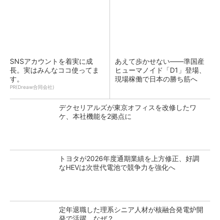
SNSアカウントを着実に成
あえて歩かせない――準国産
長。実はみんなココ使ってま
ヒューマノイド「D1」登場、
す。
現場稼働で日本の勝ち筋へ
PR(Dreaw合同会社)
デクセリアルズが東京オフィスを改修したワ
ケ、本社機能を2拠点に
トヨタが2026年度通期業績を上方修正、好調
なHEVは次世代電池で競争力を強化へ
定年退職した理系シニア人材が核融合発電炉開
発で活躍、なぜ？