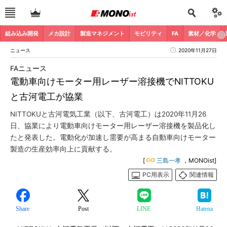
組み込み開発
メカ設計
製造マネジメント
モビリティ
FA
素材／化学
ニュース
2020年11月27日
FAニュース
電動車向けモーター用レーザー溶接機でNITTOKU
と古河電工が協業
NITTOKUと古河電気工業（以下、古河電工）は2020年11月26
日、協業により電動車向けモーター用レーザー溶接機を製品化し
たと発表した。電動化が加速し需要が高まる自動車向けモーター
製造の生産効率向上に貢献する。
[
三島一孝
，MONOist]
PC用表示
関連情報
Share
Post
LINE
Hatena