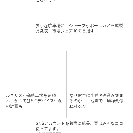
狭小な駐車場に、シャープがポールカメラ式製
品発表 市場シェア10％目指す
ルネサスが高崎工場を閉鎖
なぜ熊本に半導体産業が集ま
へ、かつてはSiCデバイス生産
るのか――地震で工場稼働停
の計画も
止相次ぐ
SNSアカウントを着実に成長。実はみんなココ
使ってます。