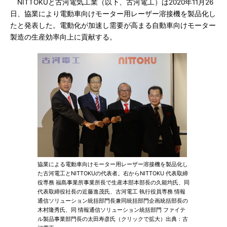
NITTOKUと古河電気工業（以下、古河電工）は2020年11月26
日、協業により電動車向けモーター用レーザー溶接機を製品化し
たと発表した。電動化が加速し需要が高まる自動車向けモーター
製造の生産効率向上に貢献する。
協業による電動車向けモーター用レーザー溶接機を製品化し
た古河電工とNITTOKUの代表者。右からNITTOKU 代表取締
役専務 福島事業所事業所長で生産本部本部長の久能均氏、同
代表取締役社長の近藤進茂氏、古河電工 執行役員専務 情報
通信ソリューション統括部門長兼同統括部門企画統括部長の
木村隆秀氏、同 情報通信ソリューション統括部門 ファイテ
ル製品事業部門長の太田寿彦氏（クリックで拡大）出典：古