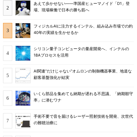
あえて歩かせない――準国産ヒューマノイド「D1」登
場、現場稼働で日本の勝ち筋へ
フィジカルAIに注力するインテル、組み込み市場での約
40年の実績を生かせるか
シリコン量子コンピュータの量産開発へ、インテルの
18Aプロセスを活用
AI関連“だけじゃない”オムロンの制御機器事業、地道な
顧客基盤強化が結実
いくら部品を集めても納期が遅れる不思議、「納期順守
率」に潜むワナ
手術不要で音を届けるレーザー照射技術を開発、次世代
の難聴治療に