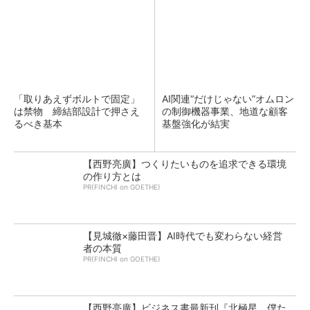
「取りあえずボルトで固定」
AI関連“だけじゃない”オムロン
は禁物 締結部設計で押さえ
の制御機器事業、地道な顧客
るべき基本
基盤強化が結実
【西野亮廣】つくりたいものを追求できる環境
の作り方とは
PR(FINCHI on GOETHE)
【見城徹×藤田晋】AI時代でも変わらない経営
者の本質
PR(FINCHI on GOETHE)
【西野亮廣】ビジネス書最新刊『北極星 僕た