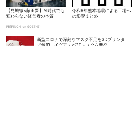
【見城徹×藤田晋】AI時代でも
令和8年熊本地震による工場へ
変わらない経営者の本質
の影響まとめ
PR(FINCHI on GOETHE)
新型コロナで深刻なマスク不足を3Dプリンタ
で解消、イグアスが3Dマスクを開発
【レベル14】生成AIを味方に、3D CADを使い
こなそう！
狭小な駐車場に、シャープがポールカメラ式製
品発表 市場シェア10％目指す