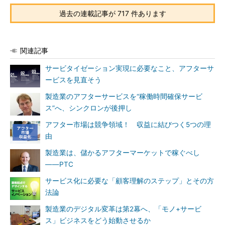
過去の連載記事が 717 件あります
関連記事
サービタイゼーション実現に必要なこと、アフターサ
ービスを見直そう
製造業のアフターサービスを“稼働時間確保サービ
ス”へ、シンクロンが後押し
アフター市場は競争領域！ 収益に結びつく5つの理
由
製造業は、儲かるアフターマーケットで稼ぐべし
――PTC
サービス化に必要な「顧客理解のステップ」とその方
法論
製造業のデジタル変革は第2幕へ、「モノ+サービ
ス」ビジネスをどう始動させるか