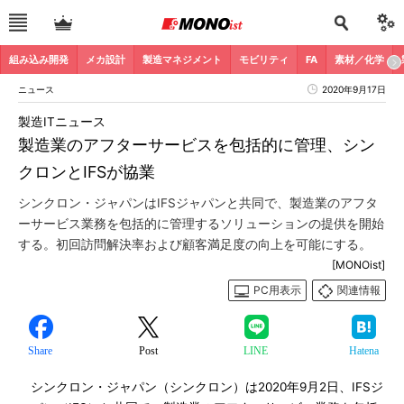
組み込み開発
メカ設計
製造マネジメント
モビリティ
FA
素材／化学
ニュース
2020年9月17日
製造ITニュース
製造業のアフターサービスを包括的に管理、シン
クロンとIFSが協業
シンクロン・ジャパンはIFSジャパンと共同で、製造業のアフタ
ーサービス業務を包括的に管理するソリューションの提供を開始
する。初回訪問解決率および顧客満足度の向上を可能にする。
[MONOist]
PC用表示
関連情報
Share
Post
LINE
Hatena
シンクロン・ジャパン（シンクロン）は2020年9月2日、IFSジ