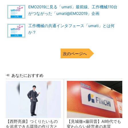
EMO2019に見る「umati」最前線、工作機械110台
がつながった「umati@EMO2019」企画
工作機械の共通インタフェース「umati」とは何
か？
次のページへ
あなたにおすすめ
【西野亮廣】つくりたいもの
【見城徹×藤田晋】AI時代でも
を追求できる環境の作り方と
変わらない経営者の本質