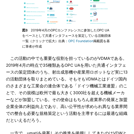
図3
2019年4月のOPCカンファレンスに参加したOPC UA
をベースとして共通インタフェースを策定している活動団体
一覧（クリックで拡大）出典：
OPC Foundation
掲載図を基
に筆者が作成
この活動の中でも重要な役割を担っているのがVDMAである。
2019年4月の時点で35種類あるOPC UAを用いた共通インタフェ
ースの策定団体のうち、射出成形機や産業用ロボットなど実に13
の活動団体を取りまとめている。そもそもVDMAとはドイツ国内
のさまざまな工業会の連合体である「ドイツ機械工業連盟」のこ
とで、その規模は欧州で最も大きく3000社を超える機械メーカ
ーなどが加盟している。その使命はもちろん産業界の発展と加盟
企業全体の利益向上であり、高い公平性が求められ異なる業界間
での整合も必要な規格策定という活動を主導するには最適な組織
だといえるだろう。
一方で、umatiを発案しその推進を後押ししてきたのはVDWと