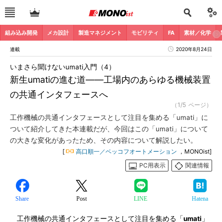
組み込み開発
メカ設計
製造マネジメント
モビリティ
FA
素材／化学
連載
2020年8月24日
いまさら聞けないumati入門（4）
新生umatiの進む道――工場内のあらゆる機械装置
の共通インタフェースへ
（1/5 ページ）
工作機械の共通インタフェースとして注目を集める「umati」に
ついて紹介してきた本連載だが、今回はこの「umati」について
の大きな変化があったため、その内容について解説したい。
[
高口順一／ベッコフオートメーション
，MONOist]
PC用表示
関連情報
Share
Post
LINE
Hatena
工作機械の共通インタフェースとして注目を集める「
umati
」