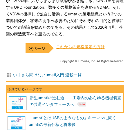
が、2020年に入りさまざまな議論が沸き起こる。OPC UAを管理
するOPC Foundation、数多くの規格策定を進めるVDMA、そし
てVDWの後押しで独自に活動するumatiの策定組織という3つの
業界団体が、将来のあるべき姿のためにそれぞれの目的と役割に
ついての議論を始めたのである。その結果として2020年4月、今
回の構造変革へと至るのである。
これからの規格策定の方針
Copyright © ITmedia, Inc. All Rights Reserved.
いまさら聞けないumati入門 連載一覧
新生umatiの進む道――工場内のあらゆる機械装置
の共通インタフェースへ
「umatiとはUSBのようなもの」キーマンに聞く
umatiの最新仕様と将来像