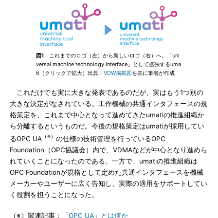
図1
これまでのロゴ（左）から新しいロゴ（右）へ。「uni
versal machine technology interface」として拡張するuma
ti（クリックで拡大）出典：
VDW掲載図
を基に筆者が作成
これだけでも実に大きな発表であるのだが、実はもう1つ別の
大きな決定がなされている。工作機械の共通インタフェースの規
格策定を、これまで中心となって進めてきたumatiの推進組織か
ら分離するというものだ。今後の規格策定はumatiが採用してい
（※）
るOPC UA
の仕様の技術管理を行っているOPC
Foundation（OPC協議会）内で、VDMAなどが中心となり進めら
れていくことになったのである。一方で、umatiの推進組織は
OPC Foundationが規格として定めた共通インタフェースを機械
メーカーやユーザーに広く告知し、実際の適用をサポートしてい
く役割を担うことになった。
（※）関連記事：
「OPC UA」とは何か