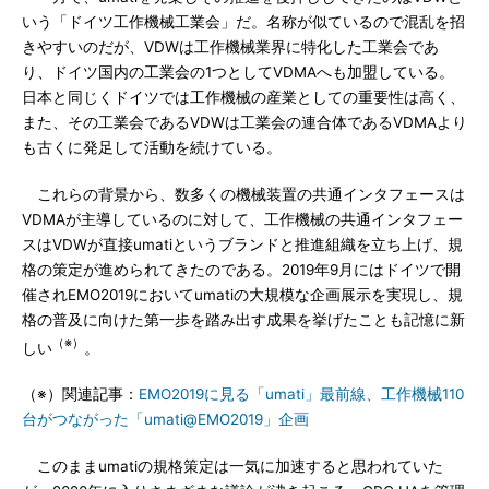
いう「ドイツ工作機械工業会」だ。名称が似ているので混乱を招
きやすいのだが、VDWは工作機械業界に特化した工業会であ
り、ドイツ国内の工業会の1つとしてVDMAへも加盟している。
日本と同じくドイツでは工作機械の産業としての重要性は高く、
また、その工業会であるVDWは工業会の連合体であるVDMAより
も古くに発足して活動を続けている。
これらの背景から、数多くの機械装置の共通インタフェースは
VDMAが主導しているのに対して、工作機械の共通インタフェー
スはVDWが直接umatiというブランドと推進組織を立ち上げ、規
格の策定が進められてきたのである。2019年9月にはドイツで開
催されEMO2019においてumatiの大規模な企画展示を実現し、規
格の普及に向けた第一歩を踏み出す成果を挙げたことも記憶に新
（※）
しい
。
（※）関連記事：
EMO2019に見る「umati」最前線、工作機械110
台がつながった「umati@EMO2019」企画
このままumatiの規格策定は一気に加速すると思われていた