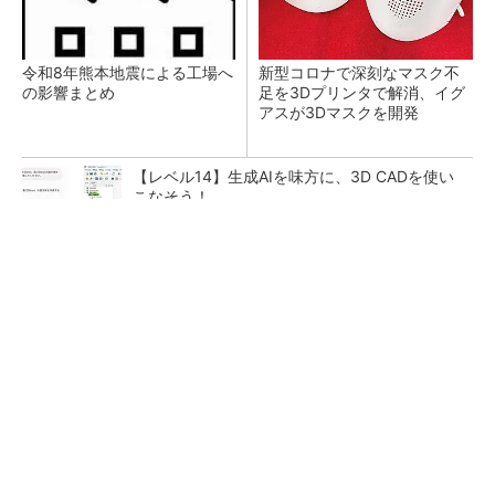
令和8年熊本地震による工場へ
新型コロナで深刻なマスク不
の影響まとめ
足を3Dプリンタで解消、イグ
アスが3Dマスクを開発
【レベル14】生成AIを味方に、3D CADを使い
こなそう！
SNSアカウントを着実に成長。実はみんなココ
使ってます。
PR(Dreaw合同会社)
狭小な駐車場に、シャープがポールカメラ式製
品発表 市場シェア10％目指す