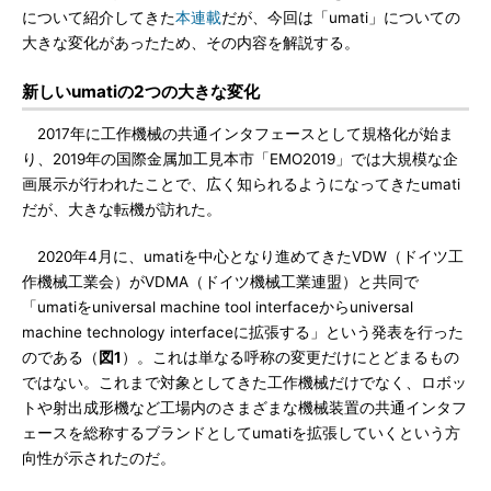
について紹介してきた
本連載
だが、今回は「umati」についての
大きな変化があったため、その内容を解説する。
新しいumatiの2つの大きな変化
2017年に工作機械の共通インタフェースとして規格化が始ま
り、2019年の国際金属加工見本市「EMO2019」では大規模な企
画展示が行われたことで、広く知られるようになってきたumati
だが、大きな転機が訪れた。
2020年4月に、umatiを中心となり進めてきたVDW（ドイツ工
作機械工業会）がVDMA（ドイツ機械工業連盟）と共同で
「umatiをuniversal machine tool interfaceからuniversal
machine technology interfaceに拡張する」という発表を行った
のである（
図1
）。これは単なる呼称の変更だけにとどまるもの
ではない。これまで対象としてきた工作機械だけでなく、ロボッ
トや射出成形機など工場内のさまざまな機械装置の共通インタフ
ェースを総称するブランドとしてumatiを拡張していくという方
向性が示されたのだ。