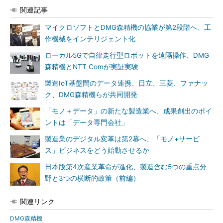
関連記事
マイクロソフトとDMG森精機の協業が第2段階へ、工
作機械をインテリジェント化
ローカル5Gで自律走行型ロボットを遠隔操作、DMG
森精機とNTT Comが実証実験
製造IoT基盤間のデータ連携、日立、三菱、ファナッ
ク、DMG森精機らが共同開発
「モノ＋データ」の新たな製造業へ、成果創出のポイ
ントは「データ専門会社」
製造業のデジタル変革は第2幕へ、「モノ+サービ
ス」ビジネスをどう始動させるか
日本版第4次産業革命が進化、製造含む5つの重点分
野と3つの横断的政策（前編）
関連リンク
DMG森精機