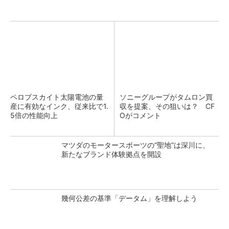
ペロブスカイト太陽電池の量
ソニーグループがタムロン買
産に有効なインク、従来比で1.
収を提案、その狙いは？ CF
5倍の性能向上
Oがコメント
マツダのモータースポーツの“聖地”は深川に、
新たなブランド体験拠点を開設
幾何公差の基準「データム」を理解しよう