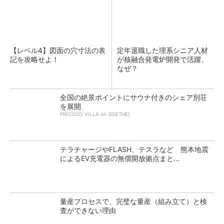
【レベル4】図面の穴寸法の表
定年退職した理系シニア人材
記を攻略せよ！
が核融合発電炉開発で活躍、
なぜ？
全国の絶景ポイントにサウナ付きのシェア別荘
を展開
PR(COCO VILLA on GOETHE)
テラチャージやFLASH、テスラなど 熊本地震
によるEV充電器の無償開放拠点まと...
量産プロセスで、完璧な量産（組み立て）と検
査ができない理由