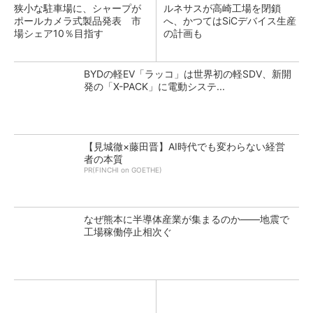
狭小な駐車場に、シャープが
ルネサスが高崎工場を閉鎖
ポールカメラ式製品発表 市
へ、かつてはSiCデバイス生産
場シェア10％目指す
の計画も
BYDの軽EV「ラッコ」は世界初の軽SDV、新開
発の「X-PACK」に電動システ...
【見城徹×藤田晋】AI時代でも変わらない経営
者の本質
PR(FINCHI on GOETHE)
なぜ熊本に半導体産業が集まるのか――地震で
工場稼働停止相次ぐ