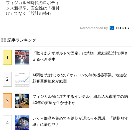
フィジカルAI時代のロボティ
クス新標準、安全性は「後付
け」でなく「設計の核心」
Recommended by
記事ランキング
「取りあえずボルトで固定」は禁物 締結部設計で押さ
えるべき基本
AI関連“だけじゃない”オムロンの制御機器事業、地道な
顧客基盤強化が結実
フィジカルAIに注力するインテル、組み込み市場での約
40年の実績を生かせるか
いくら部品を集めても納期が遅れる不思議、「納期順守
率」に潜むワナ