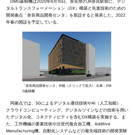
DMG森精機は2020年6月10日、奈良県のJR奈良駅前に、デジ
タルトランスフォーメーション（DX）構築と先進技術のための
開発拠点「奈良商品開発センタ」を新設すると発表した。2022
年春の開設を予定している。
「奈良商品開発センタ」外観（クリックで拡大） 出典：DM
G森精機
同拠点では、5Gによるデジタル通信技術やAI（人工知能）、
クラウドコンピューティング、デジタルツインなどの技術を用い
たデジタル化、コネクティビティを含むDX構築を実施する。ま
た、工作機械の要素技術や次世代複合加工機、Additive
Manufacturing機、自動化システムなどの最先端技術の開発実験