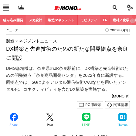
組み込み開発
メカ設計
製造マネジメント
モビリティ
FA
素材／化学
ニュース
2020年7月1日
製造マネジメントニュース
DX構築と先進技術のための新たな開発拠点を奈良
に開設
DMG森精機は、奈良県のJR奈良駅前に、DX構築と先進技術のた
めの開発拠点「奈良商品開発センタ」を2022年春に新設する。
同拠点では、5Gによるデジタル通信技術やAIなどを用いたデジ
タル化、コネクティビティを含むDX構築を実施する。
[MONOist]
PC用表示
関連情報
Share
Post
LINE
Hatena