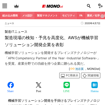
組み込み開発
メカ設計
製造マネジメント
モビリティ
FA
素材／化学
ニュース
2020年4月7日
製造ITニュース
製造現場の検知・予兆を高度化、AWSが機械学習
ソリューション開発企業を表彰
機械学習ソリューションを開発するブレインズテクノロジーが
「APN Competency Partner of the Year -Industrial Software-」
を受賞。産業分野での功績を持つ企業に贈られる賞だ。
[
池谷翼
，MONOist]
PC用表示
関連情報
Share
Post
LINE
Hatena
機械学習ソリューション開発を手掛けるブレインズテクノロジ