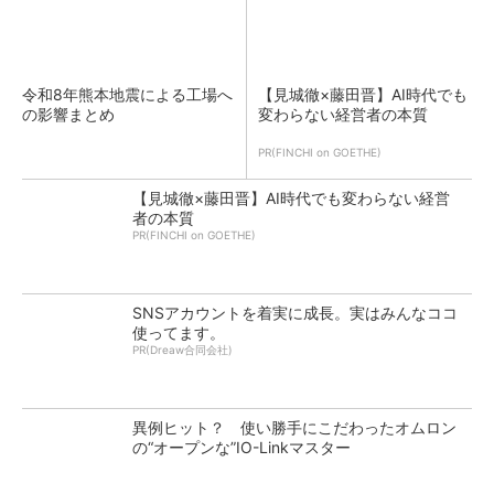
令和8年熊本地震による工場へ
【見城徹×藤田晋】AI時代でも
の影響まとめ
変わらない経営者の本質
PR(FINCHI on GOETHE)
【見城徹×藤田晋】AI時代でも変わらない経営
者の本質
PR(FINCHI on GOETHE)
SNSアカウントを着実に成長。実はみんなココ
使ってます。
PR(Dreaw合同会社)
異例ヒット？ 使い勝手にこだわったオムロン
の“オープンな”IO-Linkマスター