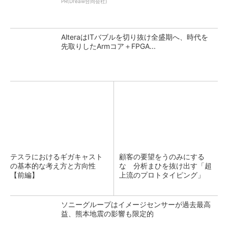
PR(Dreaw合同会社)
AlteraはITバブルを切り抜け全盛期へ、時代を
先取りしたArmコア＋FPGA...
テスラにおけるギガキャスト
顧客の要望をうのみにする
の基本的な考え方と方向性
な 分析まひを抜け出す「超
【前編】
上流のプロトタイピング」
ソニーグループはイメージセンサーが過去最高
益、熊本地震の影響も限定的