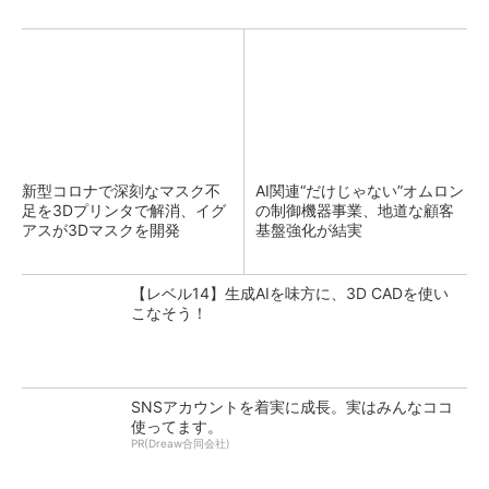
新型コロナで深刻なマスク不
AI関連“だけじゃない”オムロン
足を3Dプリンタで解消、イグ
の制御機器事業、地道な顧客
アスが3Dマスクを開発
基盤強化が結実
【レベル14】生成AIを味方に、3D CADを使い
こなそう！
SNSアカウントを着実に成長。実はみんなココ
使ってます。
PR(Dreaw合同会社)