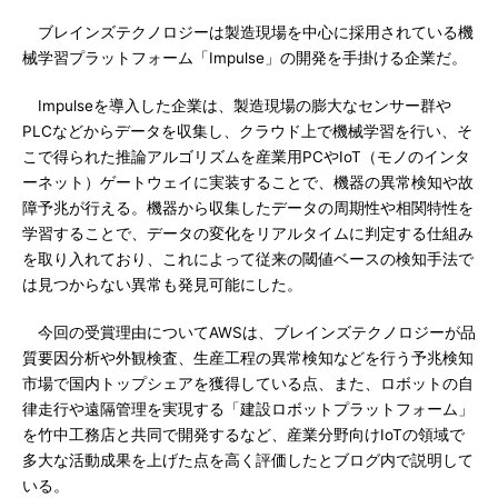
ブレインズテクノロジーは製造現場を中心に採用されている機
械学習プラットフォーム「Impulse」の開発を手掛ける企業だ。
Impulseを導入した企業は、製造現場の膨大なセンサー群や
PLCなどからデータを収集し、クラウド上で機械学習を行い、そ
こで得られた推論アルゴリズムを産業用PCやIoT（モノのインタ
ーネット）ゲートウェイに実装することで、機器の異常検知や故
障予兆が行える。機器から収集したデータの周期性や相関特性を
学習することで、データの変化をリアルタイムに判定する仕組み
を取り入れており、これによって従来の閾値ベースの検知手法で
は見つからない異常も発見可能にした。
今回の受賞理由についてAWSは、ブレインズテクノロジーが品
質要因分析や外観検査、生産工程の異常検知などを行う予兆検知
市場で国内トップシェアを獲得している点、また、ロボットの自
律走行や遠隔管理を実現する「建設ロボットプラットフォーム」
を竹中工務店と共同で開発するなど、産業分野向けIoTの領域で
多大な活動成果を上げた点を高く評価したとブログ内で説明して
いる。