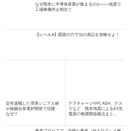
なぜ熊本に半導体産業が集まるのか――地震で
工場稼働停止相次ぐ
【レベル4】図面の穴寸法の表記を攻略せよ！
定年退職した理系シニア人材
テラチャージやFLASH、テス
が核融合発電炉開発で活躍、
ラなど 熊本地震によるEV充
なぜ？
電器の無償開放拠点まと...
量産プロセスで、完璧な量産（組み立て）と検