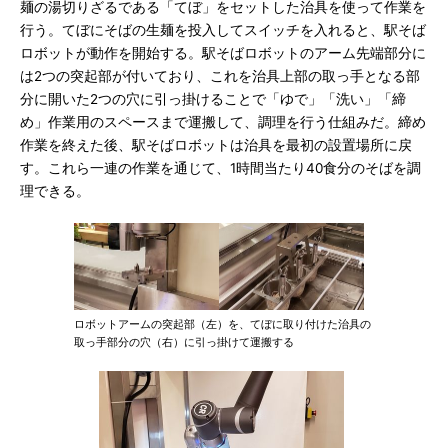
麺の湯切りざるである「てぼ」をセットした治具を使って作業を
行う。てぼにそばの生麺を投入してスイッチを入れると、駅そば
ロボットが動作を開始する。駅そばロボットのアーム先端部分に
は2つの突起部が付いており、これを治具上部の取っ手となる部
分に開いた2つの穴に引っ掛けることで「ゆで」「洗い」「締
め」作業用のスペースまで運搬して、調理を行う仕組みだ。締め
作業を終えた後、駅そばロボットは治具を最初の設置場所に戻
す。これら一連の作業を通じて、1時間当たり40食分のそばを調
理できる。
ロボットアームの突起部（左）を、てぼに取り付けた治具の
取っ手部分の穴（右）に引っ掛けて運搬する