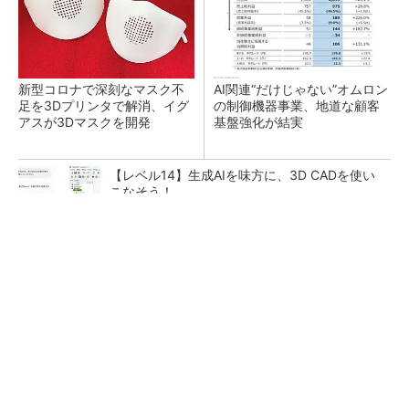
新型コロナで深刻なマスク不
AI関連“だけじゃない”オムロン
足を3Dプリンタで解消、イグ
の制御機器事業、地道な顧客
アスが3Dマスクを開発
基盤強化が結実
【レベル14】生成AIを味方に、3D CADを使い
こなそう！
チームが本音で意見を交わし合い、多様な人財
が挑戦できる組織へ
PR(dentsu Japan)
「取りあえずボルトで固定」は禁物 締結部設
計で押さえるべき基本