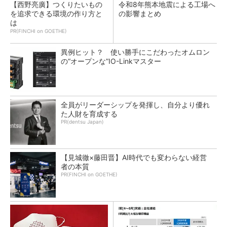
【西野亮廣】つくりたいもの
令和8年熊本地震による工場へ
を追求できる環境の作り方と
の影響まとめ
は
PR(FINCHI on GOETHE)
異例ヒット？ 使い勝手にこだわったオムロン
の“オープンな”IO-Linkマスター
全員がリーダーシップを発揮し、自分より優れ
た人財を育成する
PR(dentsu Japan)
【見城徹×藤田晋】AI時代でも変わらない経営
者の本質
PR(FINCHI on GOETHE)