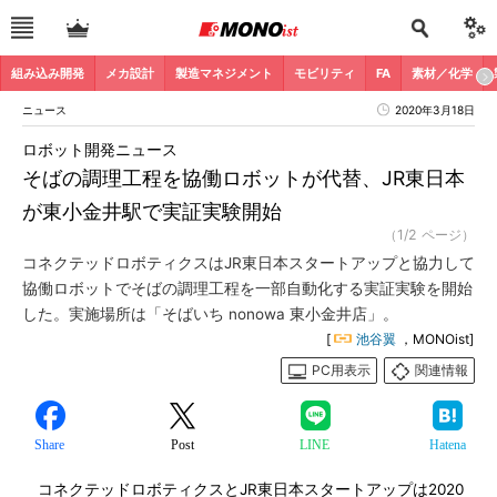
組み込み開発
メカ設計
製造マネジメント
モビリティ
FA
素材／化学
ニュース
2020年3月18日
ロボット開発ニュース
そばの調理工程を協働ロボットが代替、JR東日本
が東小金井駅で実証実験開始
（1/2 ページ）
コネクテッドロボティクスはJR東日本スタートアップと協力して
協働ロボットでそばの調理工程を一部自動化する実証実験を開始
した。実施場所は「そばいち nonowa 東小金井店」。
[
池谷翼
，MONOist]
PC用表示
関連情報
Share
Post
LINE
Hatena
コネクテッドロボティクスとJR東日本スタートアップは2020