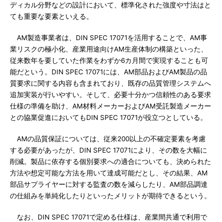
ディカル分野などの設計において、標準化された強度や寸法はと
ても重要な要素といえる。
AM製造事業者は、DIN SPEC 17071を活用することで、AM事
業リスクの極小化、産業用途向けAM生産体制の構築といった、
従来数年を要していた作業をわずか6カ月間で実現することも可
能だという。DIN SPEC 17071には、AM部品およびAM製品の品
質要求に関する内容も含まれており、既存の品質管理システムへ
追加実装が行いやすい。そして、必要十分かつ信頼性のある要求
仕様の準備を助け、AM材料メーカーおよびAM受託製造メーカー
との協業促進においてもDIN SPEC 17071が役立つとしている。
AMの品質保証については、従来200以上の不確定要素を考慮
する必要があったが、DIN SPEC 17071により、その数を大幅に
削減。製品に依存する個別要求への適合についても、決められた
方法や想定可能な方法を用いて達成可能だとし、その結果、AM
部品サプライヤーに対する監査の数を減らしたり、AM部品調達
の仕組みを単純化したりといったメリットが期待できるという。
なお、DIN SPEC 17071で定める仕様は、産業間共通で利用で