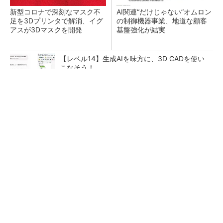
新型コロナで深刻なマスク不
AI関連“だけじゃない”オムロン
足を3Dプリンタで解消、イグ
の制御機器事業、地道な顧客
アスが3Dマスクを開発
基盤強化が結実
【レベル14】生成AIを味方に、3D CADを使い
こなそう！
【西野亮廣】ビジネス書最新刊『北極星 僕た
ちはどう働くか』
PR(FINCHI on GOETHE)
「取りあえずボルトで固定」は禁物 締結部設
計で押さえるべき基本