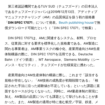
第三者認証機関であるTUV SUD（テュフズード）の日本法人
であるテュフズードジャパンは2019年12月13日、アディティブ
マニュファクチャリング（AM）の品質保証を扱う初の規格書
「
DIN SPEC 17071
」について発表。
Beuth publishing house
で無
償ダウンロード可能だという（「DIN SPEC 17071」で検索）。
DIN SPEC 17071は、AMに関連するシステム、材料、プロセ
ス、従業員に対する要求を標準化した規格書である。AM製造に
関わる事業者は、AM事業リスクの極小化、産業用途向けAM生産
体制構築の際に、DIN SPEC 17071を活用できる。Deutsche
Bahn（ドイツ鉄道）、MT Aerospace、Siemens Mobility（シー
メンス・モビリティ）、テュフズードが仕様策定に携わった。
産業用途向けAM生産体制の構築に際し、これまで「該当する
規格が存在しない」「AM技術の成熟度が初期段階である」「検
証された手法に沿った経験値が不足している」といった課題に直
面するケースが少なくなかった。同時に、AM量産体制の実現に
加え、AM製品の品質についても課題として挙げられることが多
かった。また、AM製造の適用が特に進む航空／宇宙、鉄道、メ