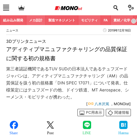
組み込み開発
メカ設計
製造マネジメント
モビリティ
FA
素材／化学
ニュース
2019年12月16日
3Dプリンタニュース
アディティブマニュファクチャリングの品質保証
に関する初の規格書
第三者認証機関であるTUV SUDの日本法人であるテュフズード
ジャパンは、アディティブマニュファクチャリング（AM）の品
質保証を扱う初の規格書「DIN SPEC 17071」について発表。仕
様策定にはテュフズードの他、ドイツ鉄道、MT Aerospace、シ
ーメンス・モビリティが携わった。
[
八木沢篤
，MONOist]
PC用表示
関連情報
Share
Post
LINE
Hatena