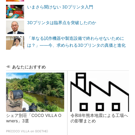
いまさら聞けない 3Dプリンタ入門
3Dプリンタは臨界点を突破したのか
「単なる試作機器や製造設備で終わらせないために
は？」――今、求められる3Dプリンタの真価と進化
あなたにおすすめ
シェア別荘「COCO VILLA O
令和8年熊本地震による工場へ
wners」3選
の影響まとめ
PR(COCO VILLA on GOETHE)