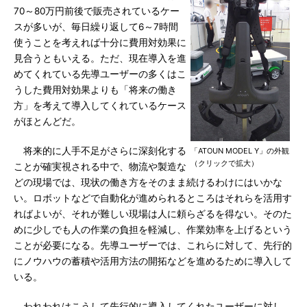
70～80万円前後で販売されているケー
スが多いが、毎日繰り返して6～7時間
使うことを考えれば十分に費用対効果に
見合うともいえる。ただ、現在導入を進
めてくれている先導ユーザーの多くはこ
うした費用対効果よりも「将来の働き
方」を考えて導入してくれているケース
がほとんどだ。
将来的に人手不足がさらに深刻化する
「ATOUN MODEL Y」の外観
（クリックで拡大）
ことが確実視される中で、物流や製造な
どの現場では、現状の働き方をそのまま続けるわけにはいかな
い。ロボットなどで自動化が進められるところはそれらを活用す
ればよいが、それが難しい現場は人に頼らざるを得ない。そのた
めに少しでも人の作業の負担を軽減し、作業効率を上げるという
ことが必要になる。先導ユーザーでは、これらに対して、先行的
にノウハウの蓄積や活用方法の開拓などを進めるために導入して
いる。
われわれはこうして先行的に導入してくれたユーザーに対し