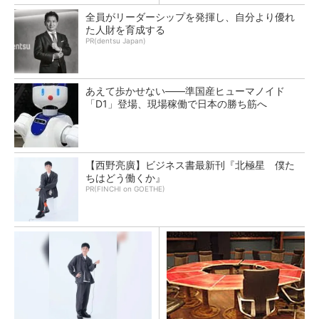
全員がリーダーシップを発揮し、自分より優れ
た人財を育成する
PR(dentsu Japan)
あえて歩かせない――準国産ヒューマノイド
「D1」登場、現場稼働で日本の勝ち筋へ
【西野亮廣】ビジネス書最新刊『北極星 僕た
ちはどう働くか』
PR(FINCHI on GOETHE)