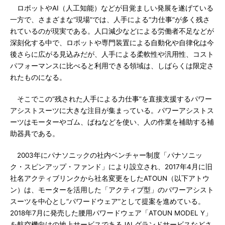
ロボットやAI（人工知能）などが目覚ましい発展を遂げている
一方で、さまざまな“現場”では、人手による“力仕事”が多く残さ
れているのが現実である。人口減少などによる労働者不足などが
深刻化する中で、ロボットや専門装置による自動化や自律化は今
後さらに広がる見込みだが、人手による柔軟性や汎用性、コスト
パフォーマンスに比べると利用できる領域は、しばらくは限定さ
れたものになる。
そこでこの“残された人手による力仕事”を直接支援するパワー
アシストスーツに大きな注目が集まっている。パワーアシストス
ーツはモーターやゴム、ばねなどを使い、人の作業を補助する補
助器具である。
2003年にパナソニックの社内ベンチャー制度「パナソニッ
ク・スピンアップ・ファンド」により設立され、2017年4月に旧
社名アクティブリンクから社名変更をしたATOUN（以下アトウ
ン）は、モーターを活用した「アクティブ型」のパワーアシスト
スーツを中心とし“パワードウェア”として提案を進めている。
2018年7月に発売した腰用パワードウェア「ATOUN MODEL Y」
を航空機向けの地上サービスであるJALグランドサービスなどさ