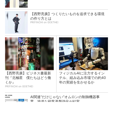
【西野亮廣】つくりたいものを追求できる環境
の作り方とは
PR(FINCHI on GOETHE)
【西野亮廣】ビジネス書最新
フィジカルAIに注力するイン
刊『北極星 僕たちはどう働
テル、組み込み市場での約40
くか』
年の実績を生かせるか
PR(FINCHI on GOETHE)
AI関連“だけじゃない”オムロンの制御機器事
業、地道な顧客基盤強化が結実