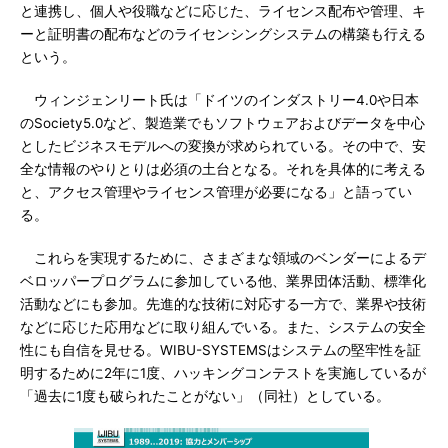
と連携し、個人や役職などに応じた、ライセンス配布や管理、キ
ーと証明書の配布などのライセンシングシステムの構築も行える
という。
ウィンジェンリート氏は「ドイツのインダストリー4.0や日本
のSociety5.0など、製造業でもソフトウェアおよびデータを中心
としたビジネスモデルへの変換が求められている。その中で、安
全な情報のやりとりは必須の土台となる。それを具体的に考える
と、アクセス管理やライセンス管理が必要になる」と語ってい
る。
これらを実現するために、さまざまな領域のベンダーによるデ
ベロッパープログラムに参加している他、業界団体活動、標準化
活動などにも参加。先進的な技術に対応する一方で、業界や技術
などに応じた応用などに取り組んでいる。また、システムの安全
性にも自信を見せる。WIBU-SYSTEMSはシステムの堅牢性を証
明するために2年に1度、ハッキングコンテストを実施しているが
「過去に1度も破られたことがない」（同社）としている。