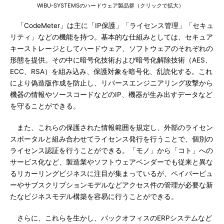
WIBU-SYSTEMSのハードウェア製品群（クリックで拡大）
「CodeMeter」は主に「IP保護」「ライセンス管理」「セキュ
リティ」などの機能を持つ。基本的な仕組みとしては、セキュア
キーストレージとしてハードウェア、ソフトウェアのそれぞれの
形態を提供。その中に暗号化技術および暗号化解除技術（AES、
ECC、RSA）を組み込み、保護対象を暗号化、乱読化する。これ
により偽造版作成を防止し、リバースエンジニアリング攻撃から
機器の情報やソースコードなどのIP、機器が生み出すデータなど
を守ることができる。
また、これらの保護された情報範囲を規定し、外部のライセン
スポータルと組み合わせてライセンス発行を行うことで、個別の
ライセンス認証を行うことができる。「モノ」から「コト」への
サービス化など、製造業やソフトウェアベンダーでも従来と異な
るリカーリングビジネスに注目が集まっているが、ペイパービュ
ーやサブスクリプションモデルなどアクセス件の管理が必要な新
たなビジネスモデル構築を容易に行うことができる。
さらに、これらを生かし、バックオフィスのERPシステムなど