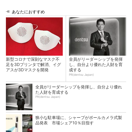
あなたにおすすめ
新型コロナで深刻なマスク不
全員がリーダーシップを発揮
足を3Dプリンタで解消、イグ
し、自分より優れた人財を育
アスが3Dマスクを開発
成する
PR(dentsu Japan)
全員がリーダーシップを発揮し、自分より優れ
た人財を育成する
PR(dentsu Japan)
狭小な駐車場に、シャープがポールカメラ式製
品発表 市場シェア10％目指す