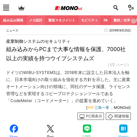
組み込み開発
メカ設計
製造マネジメント
モビリティ
FA
素材／化学
ニュース
2019年9月25日
産業制御システムのセキュリティ
組み込みからPCまで大事な情報を保護、7000社
以上の実績を持つウイブシステムズ
（1/2 ページ）
ドイツのWIBU-SYSTEMSは、2018年末に設立した日本法人を軸
に、日本市場向けの取り組みを強化する方針を示した。主に産業
オートメーション向けの領域に、同社のデータ保護、ライセンス
管理などを実現するコピープロテクションツールである
「CodeMeter（コードメーター）」の提案を進めていく。
[
三島一孝
，MONOist]
PC用表示
関連情報
Share
Post
LINE
Hatena