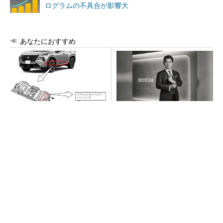
ログラムの不具合が影響大
あなたにおすすめ
日産「e-POWER」搭載車約6
現状を疑い問いかける姿勢
0万台がリコール、「ノート」
で、事業を共に成長させるパ
「エクストレイル」な...
ートナーへ
PR(dentsu Japan)
「楽しさ」を感じ、人の心を動かすクリエイテ
ィビティを届ける
PR(dentsu Japan)
【西野亮廣】つくりたいものを追求できる環境