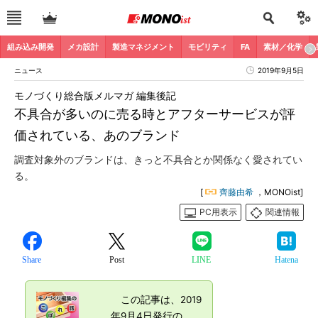
組み込み開発
メカ設計
製造マネジメント
モビリティ
FA
素材／化学
ニュース
2019年9月5日
モノづくり総合版メルマガ 編集後記
不具合が多いのに売る時とアフターサービスが評
価されている、あのブランド
調査対象外のブランドは、きっと不具合とか関係なく愛されてい
る。
[
齊藤由希
，MONOist]
PC用表示
関連情報
Share
Post
LINE
Hatena
この記事は、2019
年9月4日発行の