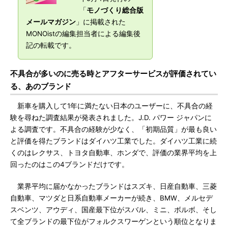
「
モノづくり総合版
メールマガジン
」に掲載された
MONOistの編集担当者による編集後
記の転載です。
不具合が多いのに売る時とアフターサービスが評価されてい
る、あのブランド
新車を購入して1年に満たない日本のユーザーに、不具合の経
験を尋ねた調査結果が発表されました。J.D. パワー ジャパンに
よる調査です。不具合の経験が少なく、「初期品質」が最も良い
と評価を得たブランドはダイハツ工業でした。ダイハツ工業に続
くのはレクサス、トヨタ自動車、ホンダで、評価の業界平均を上
回ったのはこの4ブランドだけです。
業界平均に届かなかったブランドはスズキ、日産自動車、三菱
自動車、マツダと日系自動車メーカーが続き、BMW、メルセデ
スベンツ、アウディ、国産最下位がスバル、ミニ、ボルボ、そし
て全ブランドの最下位がフォルクスワーゲンという順位となりま