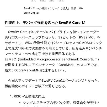
SweRV Coreの概要（クリックで拡大） 出典：We
stern Digital
性能向上、デバッグ強化を図ったSweRV Core 1.1
SweRV Coreは9ステージのパイプラインを持つインオーダー
実行型スーパースカラプロセッサ。32ビットの「RV32IMC」を
サポートし、WDの予測性能では28nmプロセスのCMOSロジック
上で最大1.8GHzでの動作を可能としている。組み込み向けベンチ
マークテストの作成を手掛ける業界団体である
EEMBC（Embedded Microprocessor Benchmark Consortium）
が開発するCPUコアベンチマーク「CoreMark」のスコアでは、
最大5.0CoreMarks/MHzに達するという。
今回のアップデートでSweRV Coreはバージョン1.1となった。
機能強化のポイントは以下の通りとなる。
RISC-V互換性の向上
シングルステップのデバッグ時、複数命令が実行さ