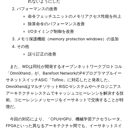
れないようにした
パフォーマンスの改善
命令フェッチユニットのメモリアクセス性能を向上
除算命令のパフォーマンス改善
I/Oタイミング制御を改善
メモリ保護機能（memory protection windows）の追加
その他
誤り訂正の改善
また、WDは同社が開発するオープンネットワークプロトコル
「OmniXtend」が、Barefoot NetworkのP4プログラマブルイー
サネットスイッチASIC「Tofino」に対応したと発表した。
OmniXtendはマルチソケットRISC-Vシステムやヘテロジニアス
アーキテクチャシステムでキャッシュコヒーレンシを解決する技
術。コヒーレンシメッセージをイーサネットで交換することが特
徴だ。
今回の対応により、「CPUやGPU、機械学習アクセラレータ、
FPGAといった異なるアーキテクチャ間でも、イーサネットスイ