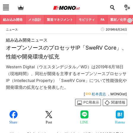
組み込み開発
メカ設計
製造マネジメント
モビリティ
FA
素材／化学
ニュース
2019年6月24日
組み込み開発ニュース
オープンソースのプロセッサIP「SweRV Core」、
性能や開発環境が拡充
Western Digital（ウエスタンデジタル／WD）は2019年6月18日
（現地時間）、同社が開発を主導するオープンソースプロセッサ
IP（Intellectual Property）「SweRV Core」について性能強化や
開発環境の拡充などを発表した。
[
松本貴志
，MONOist]
PC用表示
関連情報
Share
Post
LINE
Hatena