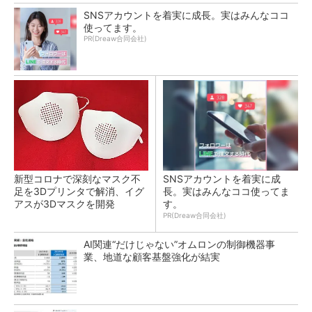
SNSアカウントを着実に成長。実はみんなココ
使ってます。
PR(Dreaw合同会社)
新型コロナで深刻なマスク不
SNSアカウントを着実に成
足を3Dプリンタで解消、イグ
長。実はみんなココ使ってま
アスが3Dマスクを開発
す。
PR(Dreaw合同会社)
AI関連“だけじゃない”オムロンの制御機器事
業、地道な顧客基盤強化が結実