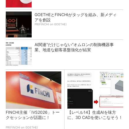
GOETHEとFINCHIがタッグを組み、新メディ
アを創設
PR(FINCHI on GOETHE)
AI関連“だけじゃない”オムロンの制御機器事
業、地道な顧客基盤強化が結実
FINCHI主催「IVS2026」トー
【レベル14】生成AIを味方
クセッションが話題に！
に、3D CADを使いこなそう！
PR(FINCHI on GOETHE)