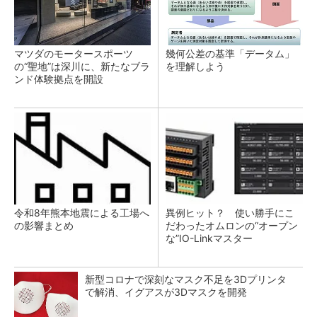
マツダのモータースポーツ
幾何公差の基準「データム」
の“聖地”は深川に、新たなブラ
を理解しよう
ンド体験拠点を開設
令和8年熊本地震による工場へ
異例ヒット？ 使い勝手にこ
の影響まとめ
だわったオムロンの“オープン
な”IO-Linkマスター
新型コロナで深刻なマスク不足を3Dプリンタ
で解消、イグアスが3Dマスクを開発