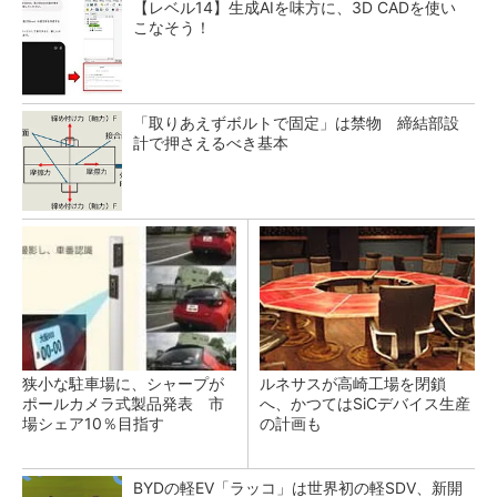
【レベル14】生成AIを味方に、3D CADを使い
こなそう！
「取りあえずボルトで固定」は禁物 締結部設
計で押さえるべき基本
狭小な駐車場に、シャープが
ルネサスが高崎工場を閉鎖
ポールカメラ式製品発表 市
へ、かつてはSiCデバイス生産
場シェア10％目指す
の計画も
BYDの軽EV「ラッコ」は世界初の軽SDV、新開