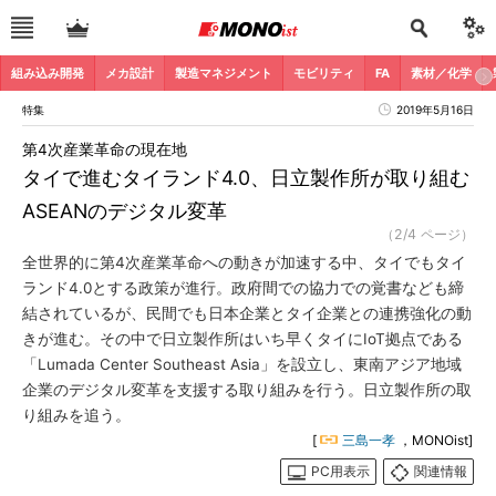
組み込み開発
メカ設計
製造マネジメント
モビリティ
FA
素材／化学
特集
2019年5月16日
第4次産業革命の現在地
タイで進むタイランド4.0、日立製作所が取り組む
ASEANのデジタル変革
（2/4 ページ）
全世界的に第4次産業革命への動きが加速する中、タイでもタイ
ランド4.0とする政策が進行。政府間での協力での覚書なども締
結されているが、民間でも日本企業とタイ企業との連携強化の動
きが進む。その中で日立製作所はいち早くタイにIoT拠点である
「Lumada Center Southeast Asia」を設立し、東南アジア地域
企業のデジタル変革を支援する取り組みを行う。日立製作所の取
り組みを追う。
[
三島一孝
，MONOist]
PC用表示
関連情報