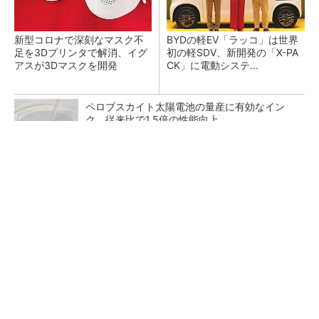
新型コロナで深刻なマスク不
BYDの軽EV「ラッコ」は世界
足を3Dプリンタで解消、イグ
初の軽SDV、新開発の「X-PA
アスが3Dマスクを開発
CK」に電動システ...
ペロブスカイト太陽電池の量産に有効なイン
ク、従来比で1.5倍の性能向上
【見城徹×藤田晋】AI時代でも変わらない経営
者の本質
PR(FINCHI on GOETHE)
【レベル14】生成AIを味方に、3D CADを使い
こなそう！