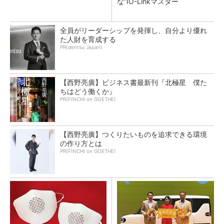
な”IO-Linkマスター
全員がリーダーシップを発揮し、自分より優れ
た人財を育成する
PR(dentsu Japan)
【西野亮廣】ビジネス書最新刊『北極星 僕た
ちはどう働くか』
PR(FINCHI on GOETHE)
【西野亮廣】つくりたいものを追求できる環境
の作り方とは
PR(FINCHI on GOETHE)