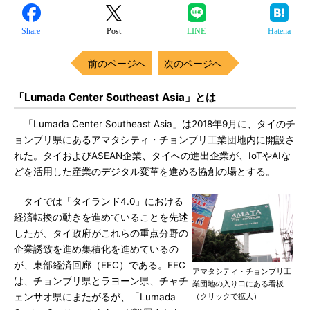
Share
Post
LINE
Hatena
前のページへ
次のページへ
「Lumada Center Southeast Asia」とは
「Lumada Center Southeast Asia」は2018年9月に、タイのチ
ョンブリ県にあるアマタシティ・チョンブリ工業団地内に開設さ
れた。タイおよびASEAN企業、タイへの進出企業が、IoTやAIな
どを活用した産業のデジタル変革を進める協創の場とする。
タイでは「タイランド4.0」における
経済転換の動きを進めていることを先述
したが、タイ政府がこれらの重点分野の
企業誘致を進め集積化を進めているの
が、東部経済回廊（EEC）である。EEC
アマタシティ・チョンブリ工
は、チョンブリ県とラヨーン県、チャチ
業団地の入り口にある看板
ェンサオ県にまたがるが、「Lumada
（クリックで拡大）