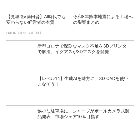
【見城徹×藤田晋】AI時代でも
令和8年熊本地震による工場へ
変わらない経営者の本質
の影響まとめ
PR(FINCHI on GOETHE)
新型コロナで深刻なマスク不足を3Dプリンタ
で解消、イグアスが3Dマスクを開発
【レベル14】生成AIを味方に、3D CADを使い
こなそう！
狭小な駐車場に、シャープがポールカメラ式製
品発表 市場シェア10％目指す