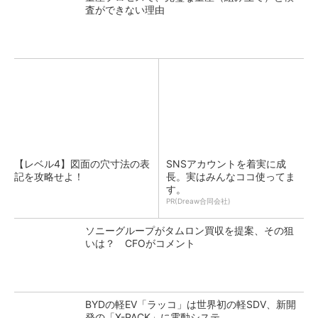
査ができない理由
【レベル4】図面の穴寸法の表
SNSアカウントを着実に成
記を攻略せよ！
長。実はみんなココ使ってま
す。
PR(Dreaw合同会社)
ソニーグループがタムロン買収を提案、その狙
いは？ CFOがコメント
BYDの軽EV「ラッコ」は世界初の軽SDV、新開
発の「X-PACK」に電動システ...