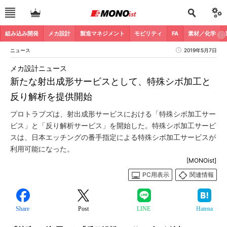
組み込み開発
メカ設計
製造マネジメント
モビリティ
FA
素材／化学
ニュース
2019年5月7日
メカ設計ニュース
新たな射出成形サービスとして、特殊シボ加工と
反り解析を提供開始
プロトラブズは、射出成形サービスにおける「特殊シボ加工サー
ビス」と「反り解析サービス」を開始した。特殊シボ加工サービ
スは、日本エッチングの番手指定による特殊シボ加工サービスが
利用可能になった。
[MONOist]
PC用表示
関連情報
Share
Post
LINE
Hatena