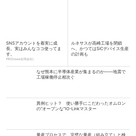
SNSアカウントを着実に成
ルネサスが高崎工場を閉鎖
長。実はみんなココ使ってま
へ、かつてはSiCデバイス生産
す。
の計画も
PR(Dreaw合同会社)
なぜ熊本に半導体産業が集まるのか――地震で
工場稼働停止相次ぐ
異例ヒット？ 使い勝手にこだわったオムロン
の“オープンな”IO-Linkマスター
量産プロセスで、完璧な量産（組み立て）と検