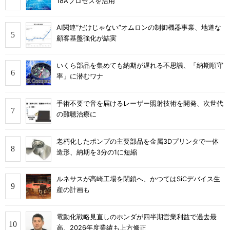
18Aプロセスを活用
AI関連“だけじゃない”オムロンの制御機器事業、地道な
顧客基盤強化が結実
いくら部品を集めても納期が遅れる不思議、「納期順守
率」に潜むワナ
手術不要で音を届けるレーザー照射技術を開発、次世代
の難聴治療に
老朽化したポンプの主要部品を金属3Dプリンタで一体
造形、納期を3分の1に短縮
ルネサスが高崎工場を閉鎖へ、かつてはSiCデバイス生
産の計画も
電動化戦略見直しのホンダが四半期営業利益で過去最
高、2026年度業績も上方修正