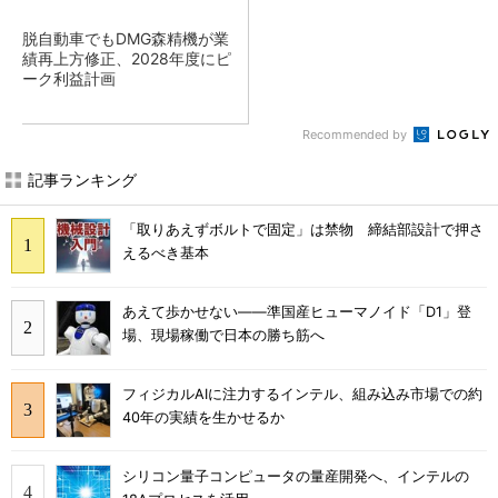
脱自動車でもDMG森精機が業
績再上方修正、2028年度にピ
ーク利益計画
Recommended by
記事ランキング
「取りあえずボルトで固定」は禁物 締結部設計で押さ
えるべき基本
あえて歩かせない――準国産ヒューマノイド「D1」登
場、現場稼働で日本の勝ち筋へ
フィジカルAIに注力するインテル、組み込み市場での約
40年の実績を生かせるか
シリコン量子コンピュータの量産開発へ、インテルの