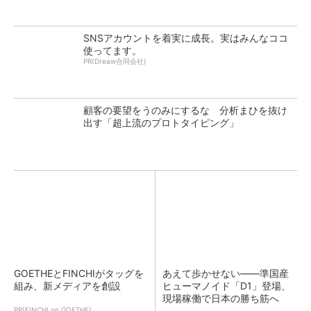
SNSアカウントを着実に成長。実はみんなココ
使ってます。
PR(Dreaw合同会社)
顧客の要望をうのみにするな 分析まひを抜け
出す「超上流のプロトタイピング」
GOETHEとFINCHIがタッグを
あえて歩かせない――準国産
組み、新メディアを創設
ヒューマノイド「D1」登場、
現場稼働で日本の勝ち筋へ
PR(FINCHI on GOETHE)