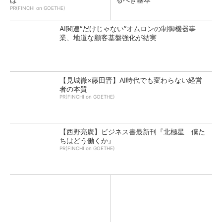
PR(FINCHI on GOETHE)
AI関連“だけじゃない”オムロンの制御機器事
業、地道な顧客基盤強化が結実
【見城徹×藤田晋】AI時代でも変わらない経営
者の本質
PR(FINCHI on GOETHE)
【西野亮廣】ビジネス書最新刊『北極星 僕た
ちはどう働くか』
PR(FINCHI on GOETHE)