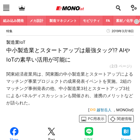
組み込み開発
メカ設計
製造マネジメント
モビリティ
FA
素材／化学
特集
2019年3月18日
製造業IoT
中小製造業とスタートアップは最強タッグ!? AIや
IoTの素早い活用が可能に
（2/3 ページ）
関東経済産業局は、関東圏の中小製造業とスタートアップによる
マッチング事業プロジェクトの成果発表イベントを実施。2組の
マッチング事例発表の他、中小製造業3社とスタートアップ3社
によるパネルディスカッションも開催され、連携のメリットなど
が語られた。
[
越智岳人
，MONOist]
PC用表示
関連情報
Share
Post
LINE
Hatena