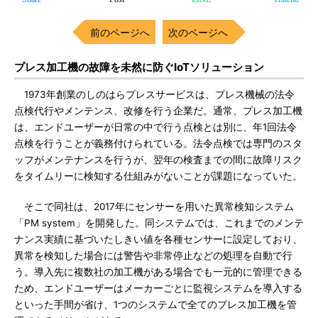
前のページへ
次のページへ
プレス加工機の故障を未然に防ぐIoTソリューション
1973年創業のしのはらプレスサービスは、プレス機械の法令
点検代行やメンテンス、改修を行う企業だ。通常、プレス加工機
は、エンドユーザーが日常の中で行う点検とは別に、年1回法令
点検を行うことが義務付けられている。法令点検では専門のスタ
ッフがメンテナンスを行うが、翌年の検査までの間に故障リスク
をタイムリーに検知する仕組みがないことが課題になっていた。
そこで同社は、2017年にセンサーを用いた異常検知システム
「PM system」を開発した。同システムでは、これまでのメンテ
ナンス実績に基づいたしきい値を各種センサーに設定しており、
異常を検知した場合には警告や非常停止などの処理を自動で行
う。導入先に複数社の加工機がある場合でも一元的に管理できる
ため、エンドユーザーはメーカーごとに監視システムを導入する
といった手間が省け、1つのシステムで全てのプレス加工機を管