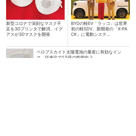
新型コロナで深刻なマスク不
BYDの軽EV「ラッコ」は世界
足を3Dプリンタで解消、イグ
初の軽SDV、新開発の「X-PA
アスが3Dマスクを開発
CK」に電動システ...
ペロブスカイト太陽電池の量産に有効なイン
ク、従来比で1.5倍の性能向上
すべてが絶景、収益も得られるその仕組みとは
PR(COCO VILLA on GOETHE)
【レベル14】生成AIを味方に、3D CADを使い
こなそう！