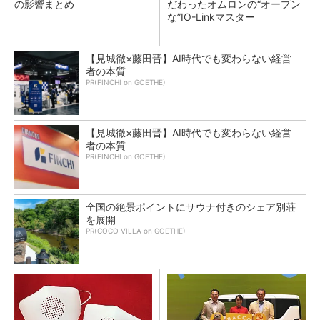
の影響まとめ
だわったオムロンの“オープン
な”IO-Linkマスター
【見城徹×藤田晋】AI時代でも変わらない経営
者の本質
PR(FINCHI on GOETHE)
【見城徹×藤田晋】AI時代でも変わらない経営
者の本質
PR(FINCHI on GOETHE)
全国の絶景ポイントにサウナ付きのシェア別荘
を展開
PR(COCO VILLA on GOETHE)