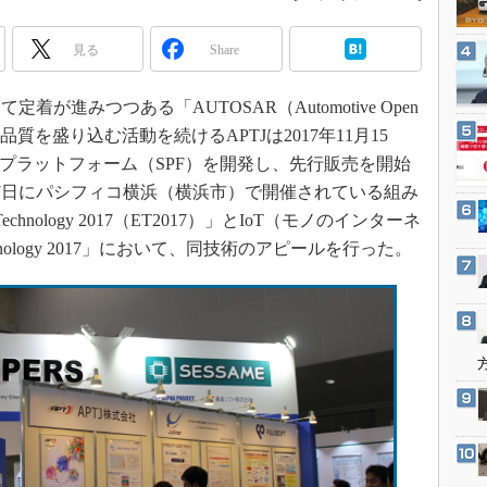
3Dプリンタ
産業オープンネット展
デジタルツインとCAE
見る
Share
S＆OP
進みつつある「AUTOSAR（Automotive Open
インダストリー4.0
対し、日本品質を盛り込む活動を続けるAPTJは2017年11月15
イノベーション
アプラットフォーム（SPF）を開発し、先行販売を開始
製造業ビッグデータ
5～17日にパシフィコ横浜（横浜市）で開催されている組み
メイドインジャパン
chnology 2017（ET2017）」とIoT（モノのインターネ
植物工場
nology 2017」において、同技術のアピールを行った。
知財マネジメント
海外生産
グローバル設計・開発
制御セキュリティ
新型コロナへの対応