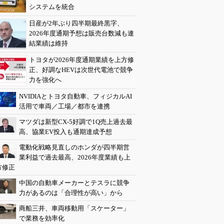
システムを統合
日産が2年ぶり四半期最終黒字、
2026年度通期予想は販売台数減も連
結業績は維持
トヨタが2026年度通期業績を上方修
正、好調なHEVは次世代電池で競争
力を強化へ
NVIDIAとトヨタ自動車、フィジカルAI
活用で車両／工場／都市を連携
マツダは新型CX-5好調で1Q売上過去最
高、協業EV投入も通期達成予想
電動化戦略見直しのホンダが四半期営
業利益で過去最高、2026年度業績も上
方修正
中国の自動車メーカーとテスラに競争
力があるのは「合理性が高い」から
商船三井、車両移動用「スケーター」
で業務を効率化