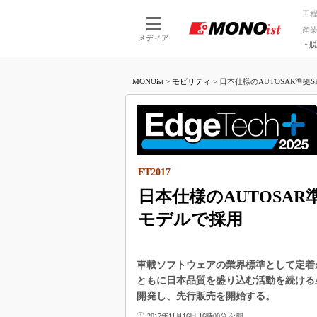
工
産
メディア
脱
つながる技術
AI×技術
MONOist
>
モビリティ
>
日本仕様のAUTOSAR準拠SP
つながる工場
AI×設備
つながるサービ
Physical
ET2017
日本仕様のAUTOSAR
モデルで採用
車載ソフトウェアの業界標準として定着が
ともに日本品質を盛り込む活動を続けるA
開発し、先行販売を開始する。
2017年11月16日 16時00分 公開