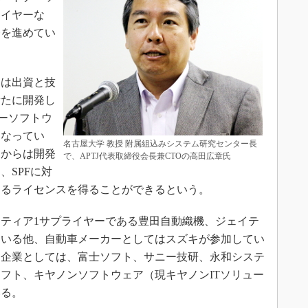
ライヤーな
発を進めてい
は出資と技
新たに開発し
ナーソフトウ
となってい
名古屋大学 教授 附属組込みシステム研究センター長
ーからは開発
で、APTJ代表取締役会長兼CTOの高田広章氏
、SPFに対
するライセンスを得ることができるという。
ティア1サプライヤーである豊田自動織機、ジェイテ
ている他、自動車メーカーとしてはスズキが参加してい
ア企業としては、富士ソフト、サニー技研、永和システ
フト、キヤノンソフトウェア（現キヤノンITソリュー
いる。