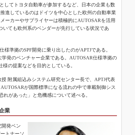
ーとしてトヨタ自動車が参加するなど、日本の企業も数
て推進しているのはドイツを中心とした欧州の自動車業
メーカーやサプライヤーは積極的にAUTOSARを活用
Fについても欧州系のベンダーが先行している状況であ
仕様準拠のSPF開発に乗り出したのがAPTJである。
屋大学発のベンチャー企業である。AUTOSAR仕様準拠の
する仕様の提案などを目的としている。
授 附属組込みシステム研究センター長で、APTJ代表
AUTOSARが国際標準になる流れの中で車載制御シス
る恐れがあった」と危機感について述べる。
企業
究開発ベン
パートナーソ