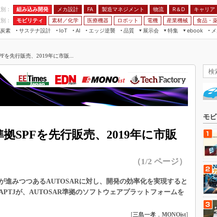
程別：
組み込み開発
メカ設計
製造マネジメント
物流
R＆D
キャリア
FA
業別：
モビリティ
素材／化学
医療機器
ロボット
電機
産業機械
食品・
炭素
サステナ設計
エッジ逆襲
品質
展示会
特集
メ
IoT
AI
ebook
伝承
組み込み開発
CEATEC
読者調査まとめ
編集後記
Fを先行販売、2019年に市販...
JIMTOF
保全
メカ設計
つながるクルマ
組込み/エッジ コンピューティング
ス
 AI
製造マネジメント
5G
展＆IoT/5Gソリューション展
VR／AR
FA
IIFES
モビリティ
フィールドサービス
国際ロボット展
素材／化学
FPGA
モビ
ジャパンモビリティショー
組み込み画像技術
準拠SPFを先行販売、2019年に市販
TECHNO-FRONTIER
組み込みモデリング
人テク展
（1/2 ページ）
Windows Embedded
スマート工場EXPO
車載ソフト開発
進みつつあるAUTOSARに対し、開発の効率化を実現すると
EdgeTech+
ISO26262
PTJが、AUTOSAR準拠のソフトウェアプラットフォームを
日本ものづくりワールド
無償設計ツール
AUTOMOTIVE WORLD
[
三島一孝
，
MONOist
]