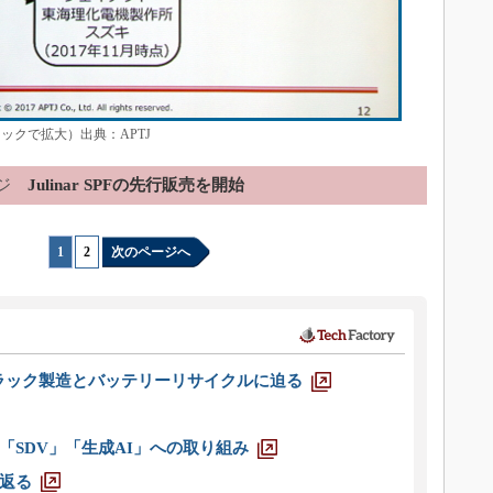
ックで拡大）出典：APTJ
ジ
Julinar SPFの先行販売を開始
1
|
2
次のページへ
ラック製造とバッテリーリサイクルに迫る
「SDV」「生成AI」への取り組み
返る