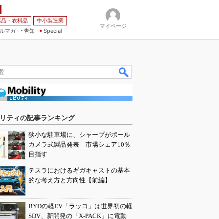
薬品・衣料品
中小製造業
マイページ
ルマガ
告知
Special
リティの記事ランキング
狭小な駐車場に、シャープがポール
カメラ式製品発表 市場シェア10％
目指す
テスラにおけるギガキャストの基本
的な考え方と方向性【前編】
BYDの軽EV「ラッコ」は世界初の軽
SDV、新開発の「X-PACK」に電動