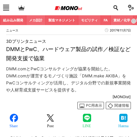
組み込み開発
メカ設計
製造マネジメント
モビリティ
FA
素材／化学
ニュース
2017年11月7日
3Dプリンタニュース
DMMとPwC、ハードウェア製品の試作／検証など
開発支援で協業
DMM.comとPwCコンサルティングが協業を開始した。
DMM.comが運営するモノづくり施設「DMM.make AKIBA」を
PwCコンサルティングが活用し、デジタル分野での新規事業開発
や人材育成支援サービスを提供する。
[MONOist]
PC用表示
関連情報
Share
Post
LINE
Hatena