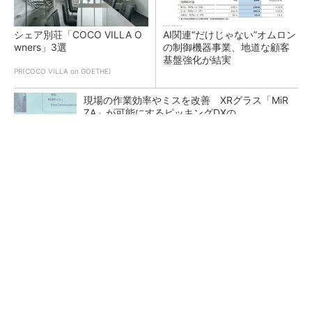
シェア別荘「COCO VILLA O
AI関連“だけじゃない”オムロン
wners」3選
の制御機器事業、地道な顧客
基盤強化が結実
PR(COCO VILLA on GOETHE)
現場の作業効率やミスを改善 XRグラス「MiR
ZA」が可能にするピッキングDXの...
異例ヒット？ 使い勝手にこだわったオムロン
の“オープンな”IO-Linkマスター
あえて歩かせない――準国産ヒューマノイド
「D1」登場、現場稼働で日本の勝ち筋へ