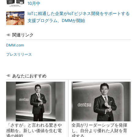
10月中
IoTに精通した企業がIoTビジネス開発をサポートする
支援プログラム、DMMが開始
関連リンク
DMM.com
プレスリリース
あなたにおすすめ
「さすが」と言われる驚きや
全員がリーダーシップを発揮
感動を。新しい価値を生む電
し、自分より優れた人財を育
通の挑戦
成する