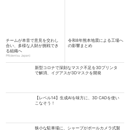
チームが本音で意見を交わし
令和8年熊本地震による工場へ
合い、多様な人財が挑戦でき
の影響まとめ
る組織へ
PR(dentsu Japan)
新型コロナで深刻なマスク不足を3Dプリンタ
で解消、イグアスが3Dマスクを開発
【レベル14】生成AIを味方に、3D CADを使い
こなそう！
狭小な駐車場に、シャープがポールカメラ式製