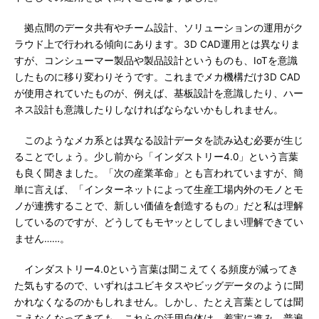
拠点間のデータ共有やチーム設計、ソリューションの運用がク
ラウド上で行われる傾向にあります。3D CAD運用とは異なりま
すが、コンシューマー製品や製品設計というものも、IoTを意識
したものに移り変わりそうです。これまでメカ機構だけ3D CAD
が使用されていたものが、例えば、基板設計を意識したり、ハー
ネス設計も意識したりしなければならないかもしれません。
このようなメカ系とは異なる設計データを読み込む必要が生じ
ることでしょう。少し前から「インダストリー4.0」という言葉
も良く聞きました。「次の産業革命」とも言われていますが、簡
単に言えば、「インターネットによって生産工場内外のモノとモ
ノが連携することで、新しい価値を創造するもの」だと私は理解
しているのですが、どうしてもモヤッとしてしまい理解できてい
ません……。
インダストリー4.0という言葉は聞こえてくる頻度が減ってき
た気もするので、いずれはユビキタスやビッグデータのように聞
かれなくなるのかもしれません。しかし、たとえ言葉としては聞
こえなくなってきても、これらの活用自体は、着実に進み、普遍