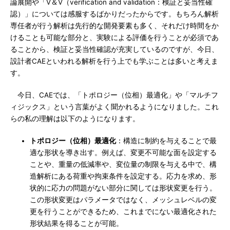
論展開や「V＆V（verification and validation：検証と妥当性確
認）」については感服するばかりだったからです。もちろん解析
専任者が行う解析は先行的な開発要素も多く、それだけ時間をか
けることも可能な部分と、実験による評価を行うことが必須であ
ることから、検証と妥当性確認が充実しているのですが、今日、
設計者CAEといわれる解析を行う上でも学ぶことは多いと考えま
す。
今日、CAEでは、「トポロジー（位相）最適化」や「マルチフ
ィジックス」という言葉がよく聞かれるようになりました。これ
らの私の理解は以下のようになります。
トポロジー（位相）最適化
：構造に制約を与えることで最
適な形状を導き出す。例えば、変更不可能な面を設定する
ことや、重量の低減率や、変位量の制限を与える中で、構
造解析にある荷重や拘束条件を設定する。応力を求め、形
状的に応力の問題がない部分に関しては形状変更を行う。
この形状変更はパラメータではなく、メッシュレベルの変
更を行うことができるため、これまでにない最適化された
形状結果を得ることが可能。