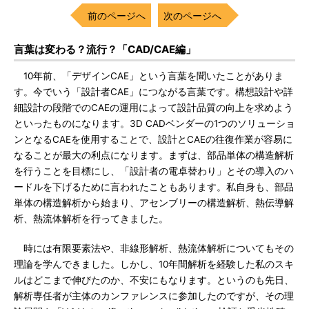
前のページへ
次のページへ
言葉は変わる？流行？「CAD/CAE編」
10年前、「デザインCAE」という言葉を聞いたことがありま
す。今でいう「設計者CAE」につながる言葉です。構想設計や詳
細設計の段階でのCAEの運用によって設計品質の向上を求めよう
といったものになります。3D CADベンダーの1つのソリューショ
ンとなるCAEを使用することで、設計とCAEの往復作業が容易に
なることが最大の利点になります。まずは、部品単体の構造解析
を行うことを目標にし、「設計者の電卓替わり」とその導入のハ
ードルを下げるために言われたこともあります。私自身も、部品
単体の構造解析から始まり、アセンブリーの構造解析、熱伝導解
析、熱流体解析を行ってきました。
時には有限要素法や、非線形解析、熱流体解析についてもその
理論を学んできました。しかし、10年間解析を経験した私のスキ
ルはどこまで伸びたのか、不安にもなります。というのも先日、
解析専任者が主体のカンファレンスに参加したのですが、その理