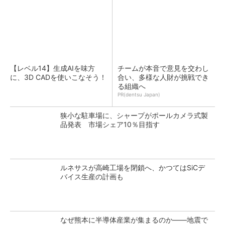
【レベル14】生成AIを味方
チームが本音で意見を交わし
に、3D CADを使いこなそう！
合い、多様な人財が挑戦でき
る組織へ
PR(dentsu Japan)
狭小な駐車場に、シャープがポールカメラ式製
品発表 市場シェア10％目指す
ルネサスが高崎工場を閉鎖へ、かつてはSiCデ
バイス生産の計画も
なぜ熊本に半導体産業が集まるのか――地震で