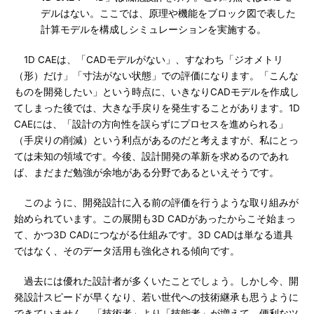
デルはない。ここでは、原理や機能をブロック図で表した
計算モデルを構成しシミュレーションを実施する。
1D CAEは、「CADモデルがない」、すなわち「ジオメトリ
（形）だけ」「寸法がない状態」での評価になります。「こんな
ものを開発したい」という時点に、いきなりCADモデルを作成し
てしまった後では、大きな手戻りを発生することがあります。1D
CAEには、「設計の方向性を誤らずにプロセスを進められる」
（手戻りの削減）という利点があるのだと考えますが、私にとっ
ては未知の領域です。今後、設計開発の革新を求めるのであれ
ば、まだまだ勉強が余地がある分野であるといえそうです。
このように、開発設計に入る前の評価を行うような取り組みが
始められています。この展開も3D CADがあったからこそ始まっ
て、かつ3D CADにつながる仕組みです。3D CADは単なる道具
ではなく、そのデータ活用も強化される傾向です。
過去には優れた設計者が多くいたことでしょう。しかし今、開
発設計スピードが早くなり、若い世代への技術継承も思うように
できていません。「技術者」より「技能者」が増えて、便利なツ