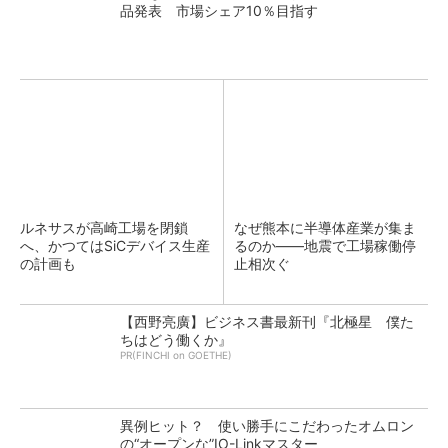
品発表 市場シェア10％目指す
ルネサスが高崎工場を閉鎖
なぜ熊本に半導体産業が集ま
へ、かつてはSiCデバイス生産
るのか――地震で工場稼働停
の計画も
止相次ぐ
【西野亮廣】ビジネス書最新刊『北極星 僕た
ちはどう働くか』
PR(FINCHI on GOETHE)
異例ヒット？ 使い勝手にこだわったオムロン
の“オープンな”IO-Linkマスター