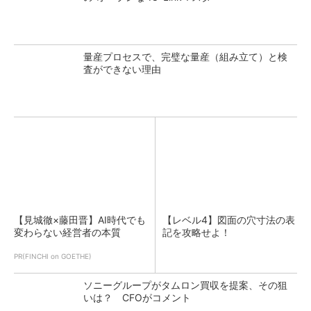
量産プロセスで、完璧な量産（組み立て）と検
査ができない理由
【見城徹×藤田晋】AI時代でも
【レベル4】図面の穴寸法の表
変わらない経営者の本質
記を攻略せよ！
PR(FINCHI on GOETHE)
ソニーグループがタムロン買収を提案、その狙
いは？ CFOがコメント