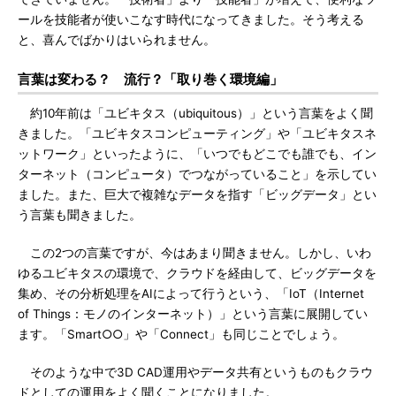
ールを技能者が使いこなす時代になってきました。そう考える
と、喜んでばかりはいられません。
言葉は変わる？ 流行？「取り巻く環境編」
約10年前は「ユビキタス（ubiquitous）」という言葉をよく聞
きました。「ユビキタスコンピューティング」や「ユビキタスネ
ットワーク」といったように、「いつでもどこでも誰でも、イン
ターネット（コンピュータ）でつながっていること」を示してい
ました。また、巨大で複雑なデータを指す「ビッグデータ」とい
う言葉も聞きました。
この2つの言葉ですが、今はあまり聞きません。しかし、いわ
ゆるユビキタスの環境で、クラウドを経由して、ビッグデータを
集め、その分析処理をAIによって行うという、「IoT（Internet
of Things：モノのインターネット）」という言葉に展開してい
ます。「Smart○○」や「Connect」も同じことでしょう。
そのような中で3D CAD運用やデータ共有というものもクラウ
ドとしての運用をよく聞くことになりました。