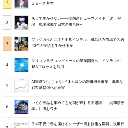
えるべき基本
あえて歩かせない――準国産ヒューマノイド「D1」登
場、現場稼働で日本の勝ち筋へ
フィジカルAIに注力するインテル、組み込み市場での約
40年の実績を生かせるか
シリコン量子コンピュータの量産開発へ、インテルの
18Aプロセスを活用
AI関連“だけじゃない”オムロンの制御機器事業、地道な
顧客基盤強化が結実
いくら部品を集めても納期が遅れる不思議、「納期順守
率」に潜むワナ
手術不要で音を届けるレーザー照射技術を開発、次世代