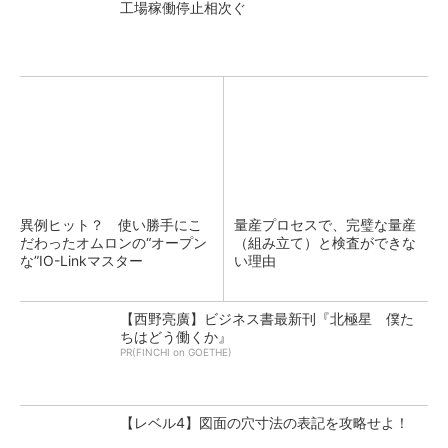
工場稼働停止相次ぐ
異例ヒット？ 使い勝手にこ
量産プロセスで、完璧な量産
だわったオムロンの“オープン
（組み立て）と検査ができな
な”IO-Linkマスター
い理由
【西野亮廣】ビジネス書最新刊『北極星 僕た
ちはどう働くか』
PR(FINCHI on GOETHE)
【レベル4】図面の穴寸法の表記を攻略せよ！