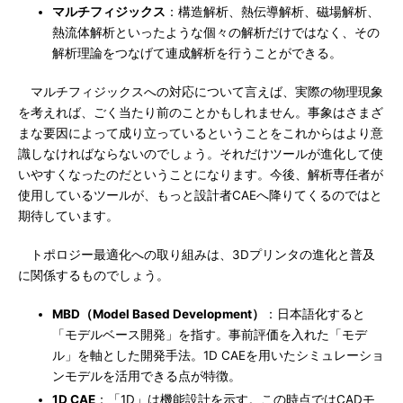
マルチフィジックス
：構造解析、熱伝導解析、磁場解析、
熱流体解析といったような個々の解析だけではなく、その
解析理論をつなげて連成解析を行うことができる。
マルチフィジックスへの対応について言えば、実際の物理現象
を考えれば、ごく当たり前のことかもしれません。事象はさまざ
まな要因によって成り立っているということをこれからはより意
識しなければならないのでしょう。それだけツールが進化して使
いやすくなったのだということになります。今後、解析専任者が
使用しているツールが、もっと設計者CAEへ降りてくるのではと
期待しています。
トポロジー最適化への取り組みは、3Dプリンタの進化と普及
に関係するものでしょう。
MBD（Model Based Development）
：日本語化すると
「モデルベース開発」を指す。事前評価を入れた「モデ
ル」を軸とした開発手法。1D CAEを用いたシミュレーショ
ンモデルを活用できる点が特徴。
1D CAE
：「1D」は機能設計を示す。この時点ではCADモ