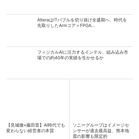
AlteraはITバブルを切り抜け全盛期へ、時代を
先取りしたArmコア＋FPGA...
フィジカルAIに注力するインテル、組み込み市
場での約40年の実績を生かせるか
【見城徹×藤田晋】AI時代でも
ソニーグループはイメージセ
変わらない経営者の本質
ンサーが過去最高益、熊本地
震の影響も限定的