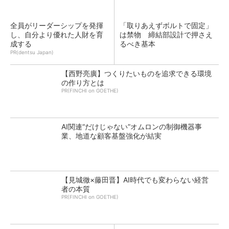
全員がリーダーシップを発揮
「取りあえずボルトで固定」
し、自分より優れた人財を育
は禁物 締結部設計で押さえ
成する
るべき基本
PR(dentsu Japan)
【西野亮廣】つくりたいものを追求できる環境
の作り方とは
PR(FINCHI on GOETHE)
AI関連“だけじゃない”オムロンの制御機器事
業、地道な顧客基盤強化が結実
【見城徹×藤田晋】AI時代でも変わらない経営
者の本質
PR(FINCHI on GOETHE)