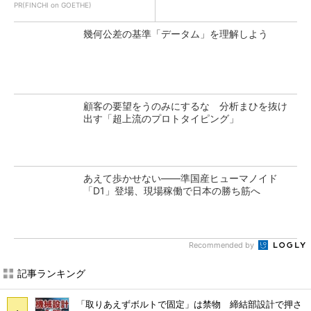
PR(FINCHI on GOETHE)
幾何公差の基準「データム」を理解しよう
顧客の要望をうのみにするな 分析まひを抜け
出す「超上流のプロトタイピング」
あえて歩かせない――準国産ヒューマノイド
「D1」登場、現場稼働で日本の勝ち筋へ
Recommended by
記事ランキング
「取りあえずボルトで固定」は禁物 締結部設計で押さ