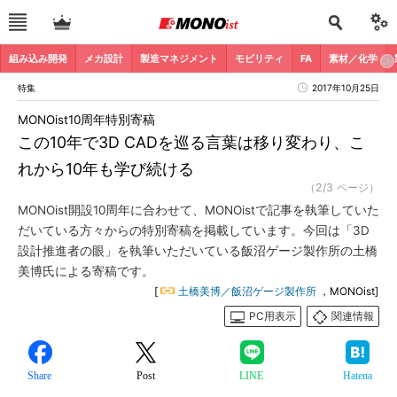
組み込み開発
メカ設計
製造マネジメント
モビリティ
FA
素材／化学
特集
2017年10月25日
MONOist10周年特別寄稿
この10年で3D CADを巡る言葉は移り変わり、こ
れから10年も学び続ける
（2/3 ページ）
MONOist開設10周年に合わせて、MONOistで記事を執筆していた
だいている方々からの特別寄稿を掲載しています。今回は「3D
設計推進者の眼」を執筆いただいている飯沼ゲージ製作所の土橋
美博氏による寄稿です。
[
土橋美博／飯沼ゲージ製作所
，MONOist]
PC用表示
関連情報
Share
Post
LINE
Hatena