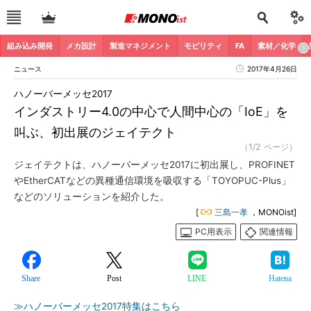
組み込み開発
メカ設計
製造マネジメント
モビリティ
FA
素材／化学
ニュース
2017年4月26日
ハノーバーメッセ2017
インダストリー4.0の中心で人間中心の「IoE」を
叫ぶ、初出展のジェイテクト
（1/2 ページ）
ジェイテクトは、ハノーバーメッセ2017に初出展し、PROFINET
やEtherCATなどの異種通信環境を吸収する「TOYOPUC-Plus」
などのソリューションを紹介した。
[
三島一孝
，MONOist]
PC用表示
関連情報
Share
Post
LINE
Hatena
≫ハノーバーメッセ2017特集はこちら