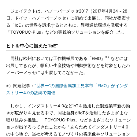
ジェイテクトは、ハノーバーメッセ2017（2017年4月24～28
日、ドイツ・ハノーバーメッセ）に初めて出展し、同社が提案す
る「IoE」の世界を訴求するとともに、異種通信環境を吸収する
「TOYOPUC-Plus」などの実践的ソリューションを紹介した。
ヒトを中心に据えた“IoE”
※）
同社は欧州においては工作機械展である「EMO」
などには
出展してきたが、幅広い生産技術や制御技術などを対象としたハ
ノーバーメッセには出展してこなかった。
※）関連記事：
“世界一”の国際金属加工見本市「EMO」がインダ
ストリー4.0の故郷で開催
しかし、インダストリー4.0などIoTを活用した製造業革新の動
きが広がりを見せる中で、同社自身がIoTを活用したさまざまな
取り組みを推進。「TOYOPUC-Plus」などさまざまなソリューシ
ョンが出そろってきたことから「あらためてインダストリー4.0
の中心地で、当社が考えるモノづくりの将来像やソリューション