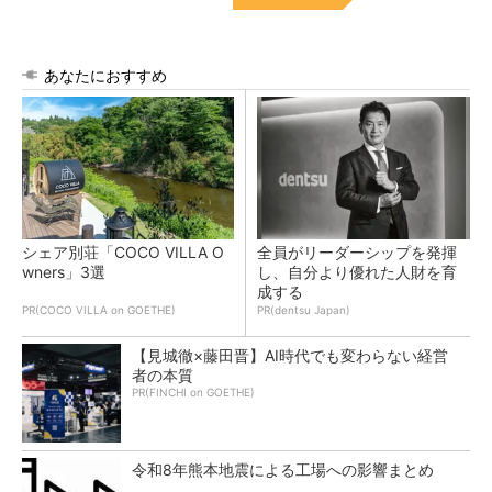
あなたにおすすめ
シェア別荘「COCO VILLA O
全員がリーダーシップを発揮
wners」3選
し、自分より優れた人財を育
成する
PR(COCO VILLA on GOETHE)
PR(dentsu Japan)
【見城徹×藤田晋】AI時代でも変わらない経営
者の本質
PR(FINCHI on GOETHE)
令和8年熊本地震による工場への影響まとめ