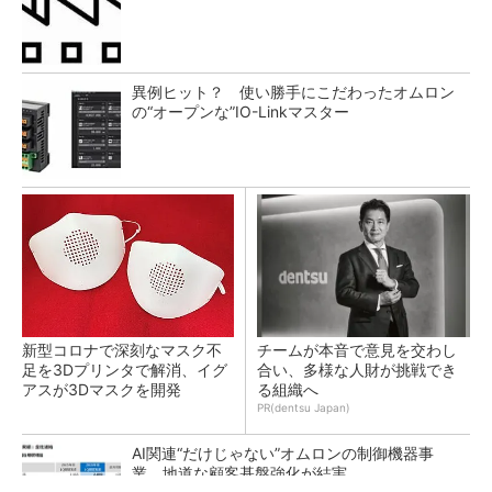
異例ヒット？ 使い勝手にこだわったオムロン
の“オープンな”IO-Linkマスター
新型コロナで深刻なマスク不
チームが本音で意見を交わし
足を3Dプリンタで解消、イグ
合い、多様な人財が挑戦でき
アスが3Dマスクを開発
る組織へ
PR(dentsu Japan)
AI関連“だけじゃない”オムロンの制御機器事
業、地道な顧客基盤強化が結実