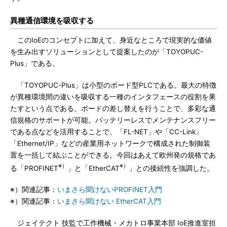
異種通信環境を吸収する
このIoEのコンセプトに加えて、身近なところで現実的な価値
を生み出すソリューションとして提案したのが「TOYOPUC-
Plus」である。
「TOYOPUC-Plus」は小型のボード型PLCである。最大の特徴
が異種環境間の違いを吸収する一種のインタフェースの役割を果
たすという点である。ボードの差し替えを行うことで、多彩な通
信規格のサポートが可能。バッテリーレスでメンテナンスフリー
である点などを活用することで、「FL-NET」や「CC-Link」
「Ethernet/IP」などの産業用ネットワークで構成された制御装
置を一括して結ぶことができる。今回はあえて欧州発の規格であ
※）
※）
る「PROFINET
」と「EtherCAT
」との接続性を強調した。
※）関連記事：
いまさら聞けないPROFINET入門
※）関連記事：
いまさら聞けない EtherCAT入門
ジェイテクト 技監で工作機械・メカトロ事業本部 IoE推進室担