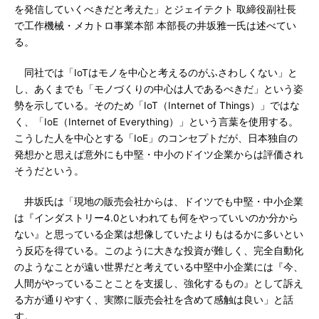
を発信していくべきだと考えた」とジェイテクト 取締役副社長
で工作機械・メカトロ事業本部 本部長の井坂雅一氏は述べてい
る。
同社では「IoTはモノを中心と考えるのがふさわしくない」と
し、あくまでも「モノづくりの中心は人であるべきだ」という姿
勢を示している。そのため「IoT（Internet of Things）」ではな
く、「IoE（Internet of Everything）」という言葉を使用する。
こうした人を中心とする「IoE」のコンセプトだが、日本独自の
発想かと思えば意外にも中堅・中小のドイツ企業からは評価され
そうだという。
井坂氏は「現地の販売会社からは、ドイツでも中堅・中小企業
は『インダストリー4.0といわれても何をやっていいのか分から
ない』と思っている企業は想像していたよりもはるかに多いとい
う反応を得ている。このように大きな投資が難しく、完全自動化
のようなことが遠い世界だと考えている中堅中小企業には『今、
人間がやっていることことを支援し、強化するもの』として訴え
る方が通りやすく、実際に販売会社を含めて感触は良い」と話
す。