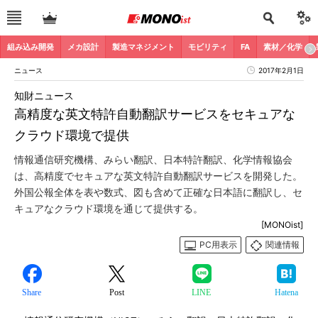
組み込み開発
メカ設計
製造マネジメント
モビリティ
FA
素材／化学
ニュース
2017年2月1日
知財ニュース
高精度な英文特許自動翻訳サービスをセキュアな
クラウド環境で提供
情報通信研究機構、みらい翻訳、日本特許翻訳、化学情報協会
は、高精度でセキュアな英文特許自動翻訳サービスを開発した。
外国公報全体を表や数式、図も含めて正確な日本語に翻訳し、セ
キュアなクラウド環境を通じて提供する。
[MONOist]
PC用表示
関連情報
Share
Post
LINE
Hatena