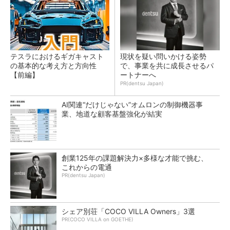
テスラにおけるギガキャスト
現状を疑い問いかける姿勢
の基本的な考え方と方向性
で、事業を共に成長させるパ
【前編】
ートナーへ
PR(dentsu Japan)
AI関連“だけじゃない”オムロンの制御機器事
業、地道な顧客基盤強化が結実
創業125年の課題解決力×多様な才能で挑む、
これからの電通
PR(dentsu Japan)
シェア別荘「COCO VILLA Owners」3選
PR(COCO VILLA on GOETHE)