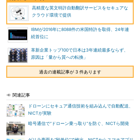
高精度な英文特許自動翻訳サービスをセキュアな
クラウド環境で提供
IBMが2016年に8088件の米国特許を取得、24年連
続首位に
革新企業トップ100で日本は3年連続最多ならず、
原因は「量から質への転換」
過去の連載記事が 3 件あります
関連記事
ドローンにセキュア通信技術を組み込んで自動配送、
NICTが実験
暗号通信で“ドローン乗っ取り”を防ぐ、NICTら開発
ゲリラ豪雨を“秒単位“で検出、NICTからスマホアプリ