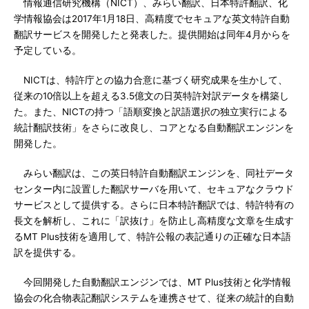
情報通信研究機構（NICT）、みらい翻訳、日本特許翻訳、化
学情報協会は2017年1月18日、高精度でセキュアな英文特許自動
翻訳サービスを開発したと発表した。提供開始は同年4月からを
予定している。
NICTは、特許庁との協力合意に基づく研究成果を生かして、
従来の10倍以上を超える3.5億文の日英特許対訳データを構築し
た。また、NICTの持つ「語順変換と訳語選択の独立実行による
統計翻訳技術」をさらに改良し、コアとなる自動翻訳エンジンを
開発した。
みらい翻訳は、この英日特許自動翻訳エンジンを、同社データ
センター内に設置した翻訳サーバを用いて、セキュアなクラウド
サービスとして提供する。さらに日本特許翻訳では、特許特有の
長文を解析し、これに「訳抜け」を防止し高精度な文章を生成す
るMT Plus技術を適用して、特許公報の表記通りの正確な日本語
訳を提供する。
今回開発した自動翻訳エンジンでは、MT Plus技術と化学情報
協会の化合物表記翻訳システムを連携させて、従来の統計的自動