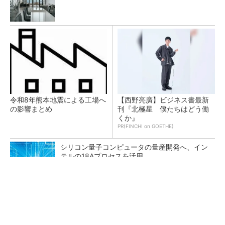
令和8年熊本地震による工場へ
【西野亮廣】ビジネス書最新
の影響まとめ
刊『北極星 僕たちはどう働
くか』
PR(FINCHI on GOETHE)
シリコン量子コンピュータの量産開発へ、イン
テルの18Aプロセスを活用
触媒の活性向上