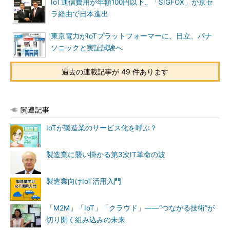
IoT通信費用が年額100円以下、「SIGFOX」が京セ
ラ経由で日本進出
東京電力がIoTプラットフォーマーに、日立、パナ
ソニックと実証試験へ
過去の連載記事が 49 件あります
関連記事
IoTが製造業のサービス化を呼ぶ？
製造業に襲い掛かる第3次IT革命の波
製造業向けIoT活用入門
「M2M」「IoT」「クラウド」――“つながる技術”が
切り開く組み込みの未来