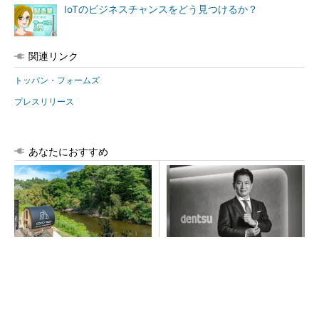
IoTのビジネスチャンスをどう見つけるか？
関連リンク
トッパン・フォームズ
プレスリリース
あなたにおすすめ
シェア別荘「COCO VILLA O
全員がリーダーシップを発揮
wners」3選
し、自分より優れた人財を育
成する
PR(COCO VILLA on GOETHE)
PR(dentsu Japan)