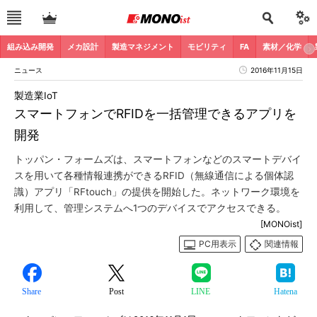
組み込み開発
メカ設計
製造マネジメント
モビリティ
FA
素材／化学
ニュース
2016年11月15日
製造業IoT
スマートフォンでRFIDを一括管理できるアプリを
開発
トッパン・フォームズは、スマートフォンなどのスマートデバイ
スを用いて各種情報連携ができるRFID（無線通信による個体認
識）アプリ「RFtouch」の提供を開始した。ネットワーク環境を
利用して、管理システムへ1つのデバイスでアクセスできる。
[MONOist]
PC用表示
関連情報
Share
Post
LINE
Hatena