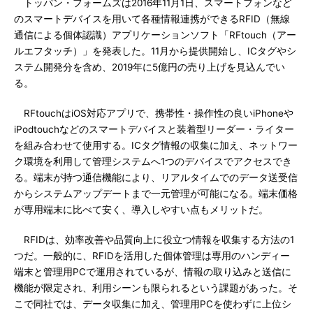
トッパン・フォームズは2016年11月1日、スマートフォンなど
のスマートデバイスを用いて各種情報連携ができるRFID（無線
通信による個体認識）アプリケーションソフト「RFtouch（アー
ルエフタッチ）」を発表した。11月から提供開始し、ICタグやシ
ステム開発分を含め、2019年に5億円の売り上げを見込んでい
る。
RFtouchはiOS対応アプリで、携帯性・操作性の良いiPhoneや
iPodtouchなどのスマートデバイスと装着型リーダー・ライター
を組み合わせて使用する。ICタグ情報の収集に加え、ネットワー
ク環境を利用して管理システムへ1つのデバイスでアクセスでき
る。端末が持つ通信機能により、リアルタイムでのデータ送受信
からシステムアップデートまで一元管理が可能になる。端末価格
が専用端末に比べて安く、導入しやすい点もメリットだ。
RFIDは、効率改善や品質向上に役立つ情報を収集する方法の1
つだ。一般的に、RFIDを活用した個体管理は専用のハンディー
端末と管理用PCで運用されているが、情報の取り込みと送信に
機能が限定され、利用シーンも限られるという課題があった。そ
こで同社では、データ収集に加え、管理用PCを使わずに上位シ