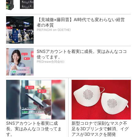
【見城徹×藤田晋】AI時代でも変わらない経営
者の本質
PR(FINCHI on GOETHE)
SNSアカウントを着実に成長。実はみんなココ
使ってます。
PR(Dreaw合同会社)
SNSアカウントを着実に成
新型コロナで深刻なマスク不
長。実はみんなココ使ってま
足を3Dプリンタで解消、イグ
す。
アスが3Dマスクを開発