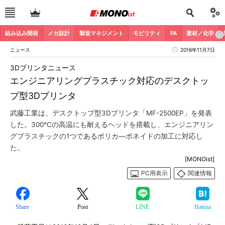
組み込み開発
メカ設計
製造マネジメント
モビリティ
FA
素材／化学
ニュース
2016年11月7日
3Dプリンタニュース
エンジニアリングプラスチック対応のデスクトッ
プ型3Dプリンタ
武藤工業は、デスクトップ型3Dプリンタ「MF-2500EP」を発表
した。300℃の高温にも耐えるヘッドを搭載し、エンジニアリン
グプラスチックの1つであるポリカ―ボネイドの加工に対応し
た。
[MONOist]
PC用表示
関連情報
Share
Post
LINE
Hatena