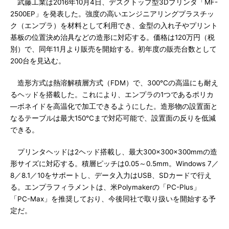
武藤工業は2016年10月4日、デスクトップ型3Dプリンタ「MF-
2500EP」を発表した。強度の高いエンジニアリングプラスチッ
ク（エンプラ）を材料として利用でき、金型の入れ子やプリント
基板の位置決め治具などの造形に対応する。価格は120万円（税
別）で、同年11月より販売を開始する。初年度の販売台数として
200台を見込む。
造形方式は熱溶解積層方式（FDM）で、300℃の高温にも耐え
るヘッドを搭載した。これにより、エンプラの1つであるポリカ
―ボネイドを高温化で加工できるようにした。造形物の設置面と
なるテーブルは最大150℃まで対応可能で、設置面の反りを低減
できる。
プリンタヘッドは2ヘッド搭載し、最大300×300×300mmの造
形サイズに対応する。積層ピッチは0.05～0.5mm。Windows 7／
8／8.1／10をサポートし、データ入力はUSB、SDカードで行え
る。エンプラフィラメントは、米Polymakerの「PC-Plus」
「PC-Max」を推奨しており、今後同社で取り扱いを開始する予
定だ。