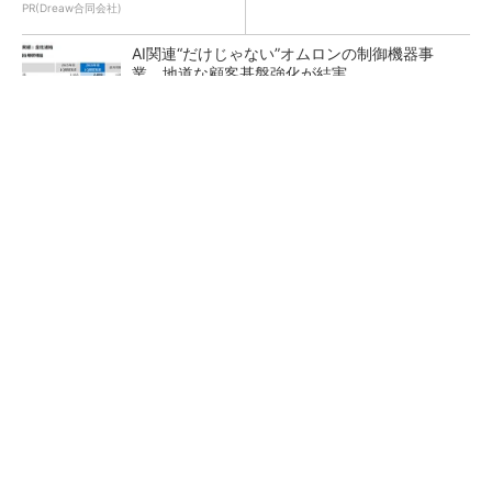
PR(Dreaw合同会社)
AI関連“だけじゃない”オムロンの制御機器事
業、地道な顧客基盤強化が結実
【レベル14】生成AIを味方に、3D CADを使い
こなそう！
「取りあえずボルトで固定」は禁物 締結部設
計で押さえるべき基本