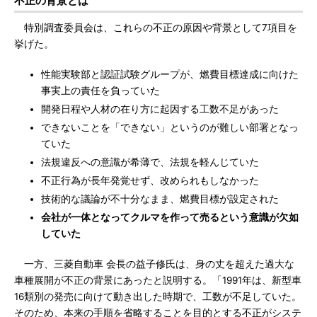
不正の背景とは
特別調査委員会は、これらの不正の原因や背景として7項目を
挙げた。
性能実験部と認証試験グループが、燃費目標達成に向けた
事実上の責任を負っていた
開発日程や人材の在り方に起因する工数不足があった
できないことを「できない」というのが難しい部署となっ
ていた
法規違反への意識が希薄で、法規を軽んじていた
不正行為が長年発覚せず、改められもしなかった
技術的な議論が不十分なまま、燃費目標が設定された
会社が一体となってクルマを作って売るという意識が欠如
していた
一方、三菱自動車 会長の益子修氏は、身の丈を超えた過大な
車種展開が不正の背景にあったと説明する。「1991年は、新型車
16類別の発売に向けて動き出した時期で、工数が不足していた。
そのため、本来の手順を省略することを目的とする不正がシステ