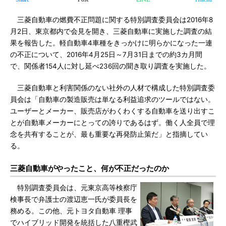
三菱自動車の燃費不正問題に関する特別調査委員会は2016年8
月2日、東京都内で会見を開き、三菱自動車に実施した調査の結
果を報告した。軽自動車4車種をきっかけに明らかになった一連
の不正について、2016年4月25日～7月31日までの約3カ月間
で、関係者154人に対し延べ236回の聞き取り調査を実施した。
三菱自動車と利害関係のない社外の人材で構成した特別調査委
員会は「自動車の製造販売は単なる利益追求のツールではない。
ユーザーとメーカー、販売店がわくわくする自動車を送り出すこ
とが自動車メーカーにとっての誇りであるはず。働く人全員で理
念を共有することが、最も重要な再発防止策だ」と指摘してい
る。
三菱自動車がやったこと、何が不正だったのか
特別調査委員会は、元東京高等検察庁
検事長で弁護士の渡辺恵一氏が委員長を
務める。この他、元トヨタ自動車 理事
でハイブリッド開発を統括した八重樫武