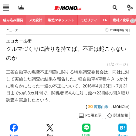
組み込み開発
メカ設計
製造マネジメント
モビリティ
FA
素材／化学
ニュース
2016年8月3日
エコカー技術
クルマづくりに誇りを持てば、不正は起こらない
のか
（1/2 ページ）
三菱自動車の燃費不正問題に関する特別調査委員会は、同社に対
して実施した調査の結果を報告した。軽自動車4車種をきっかけ
に明らかになった一連の不正について、2016年4月25日～7月31
日までの約3カ月間で、関係者154人に対し延べ236回の聞き取り
調査を実施したという。
[
齊藤由希
，MONOist]
PC用表示
関連情報
Share
Post
LINE
Hatena