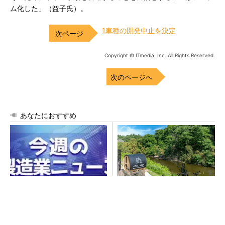
ム化した」（益子氏）。
1車種の開発中止を決定
Copyright © ITmedia, Inc. All Rights Reserved.
次のページへ
あなたにおすすめ
なぜ熊本に半導体産業が集ま
シェア別荘「COCO VILLA O
るのか――地震で工場稼働停
wners」3選
止相次ぐ
PR(COCO VILLA on GOETHE)