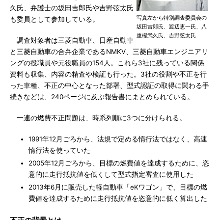
久氏、弁護士の坂田吉郎氏や吉野弦太氏
写真左から特別調査委員会の
も委員として参加している。
坂田吉郎氏、渡辺恵一氏、八
重樫武久氏、吉野弦太氏
調査対象者は三菱自動車、日産自動車
と三菱自動車の合弁企業であるNMKV、三菱自動車エンジニアリ
ングの役職員や元役職員の154人。これら3社に残っている関係
資料も収集、内容の精査や検証も行った。3社の役割や不正を行
った車種、不正の中心となった部署、型式認証の取得に関わる手
続きなどは、240ページに及ぶ報告書にまとめられている。
一連の燃費不正問題は、時系列順に3つに分けられる。
1991年12月ごろから、法規で定める惰行法ではなく、高速
惰行法を使っていた
2005年12月ごろから、目標の燃費値を達成するために、恣
意的に走行抵抗値を低くして型式指定審査に使用した
2013年6月に販売した軽自動車「eKワゴン」で、目標の燃
費値を達成するために走行抵抗値を恣意的に低く算出した