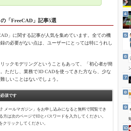
3Dプリンタ
産業オープンネット展
デジタルツインとCAE
「FreeCAD」記事5選
S＆OP
インダストリー4.0
FreeCAD」に関する記事が人気を集めています。全ての機
イノベーション
登録の必要がない点は、ユーザーにとっては特にうれし
製造業ビッグデータ
メイドインジャパン
リックモデリングということもあって、「初心者が簡
植物工場
。ただし、業務で3D CADを使ってきた方なら、少な
知財マネジメント
は難しいことはないでしょう。
海外生産
グローバル設計・開発
必須です
制御セキュリティ
計 メールマガジン」をお申し込みになると無料で閲覧でき
新型コロナへの対応
る方は次のページでIDとパスワードを入力してください。
をクリックしてください。