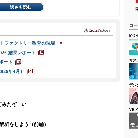
続きを読む
コー
MO
トファクトリー教育の現場
026 結果レポート
サス
レポート
026年4月）
デジ
てみたぞーい
VR
造解析をしよう（前編）