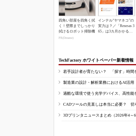
四角い部屋を四角く拭
インテル“ヤマネコ”の
く！壁際までしっかり
実力は？／「Renesas 3
拭けるロボット掃除機
65」は3カ月かかる作
業が1...
PR(Dreame)
TechFactory ホワイトペーパー新着情報
若手設計者が育たない？ 「探す」時間
製造業の設計・解析業務におけるAI活
過酷な環境で使う光学デバイス、高性能
CADツールの見直しは本当に必要？ 切
3Dプリンタニュースまとめ（2026年4～