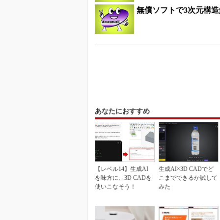
無償ソフトで3次元構
あなたにおすすめ
【レベル14】生成AI
生成AI×3D CADでど
を味方に、3D CADを
こまでできるか試して
使いこなそう！
みた