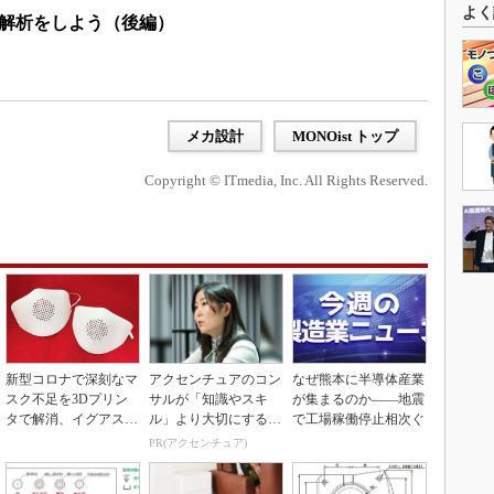
よく
造解析をしよう（後編）
メカ設計
MONOist トップ
Copyright © ITmedia, Inc. All Rights Reserved.
新型コロナで深刻なマ
アクセンチュアのコン
なぜ熊本に半導体産業
スク不足を3Dプリン
サルが「知識やスキ
が集まるのか――地震
タで解消、イグアスが
ル」より大切にする視
で工場稼働停止相次ぐ
3Dマスクを開発
点
PR(アクセンチュア)