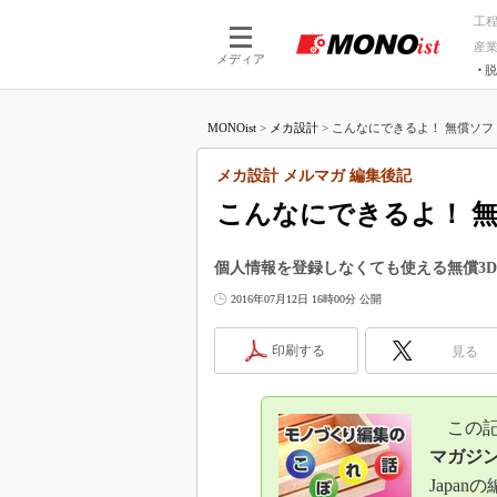
工
産
メディア
脱
つながる技術
AI×技術
MONOist
>
メカ設計
>
こんなにできるよ！ 無償ソフトの「
つながる工場
AI×設備
つながるサービ
Physical
メカ設計 メルマガ 編集後記
こんなにできるよ！ 無償
個人情報を登録しなくても使える無償3D 
2016年07月12日 16時00分 公開
印刷する
見る
この記事
マガジ
Japa