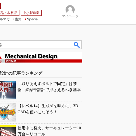
薬品・衣料品
中小製造業
マイページ
ルマガ
告知
Special
設計の記事ランキング
「取りあえずボルトで固定」は禁
物 締結部設計で押さえるべき基本
【レベル14】生成AIを味方に、3D
CADを使いこなそう！
使用中に発火、サーキュレーター10
万台をリコール