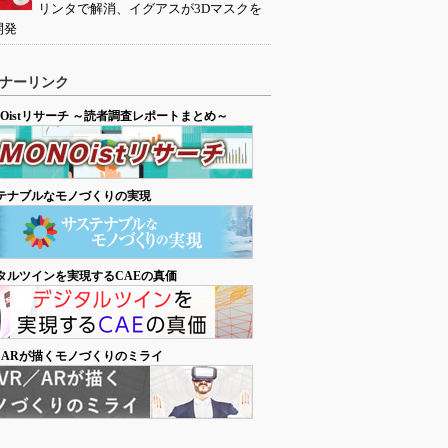
リンタで解消、イグアスが3Dマスクを
開発
ナーリンク
NOistリサーチ ～読者調査レポートまとめ～
テナブルなモノづくりの実現
タルツインを実現するCAEの真価
／ARが描くモノづくりのミライ