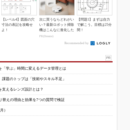
【レベル4】図面の穴
次に買うならどれがい
【問題1】まずは自力
寸法の表記を攻略せ
い？最新ロボット掃除
で解こう。目標は25分
よ！
機はこんなに進化した
間！
PR(Dreame)
Recommended by
PR
を「学ぶ」時間に変えるデータ管理とは
用 課題のトップは「技術やスキル不足」
を支えるレンズ設計とは？
り替えの理由と効果を7つの質問で検証
6月）