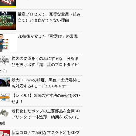
量産プロセスで、完璧な量産（組み
立て）と検査ができない理由
3D技術が変えた「靴選び」の常識
顧客の要望をうのみにするな 分析ま
ひを抜け出す「超上流のプロトタイピ
ング」
最大0.03mmの精度、黒色／光沢素材に
も対応する4モード3Dスキャナー
【レベル4】図面の穴寸法の表記を攻略
せよ！
老朽化したポンプの主要部品を金属3D
プリンタで一体造形、納期を3分の1に
短縮
新型コロナで深刻なマスク不足を3Dプ