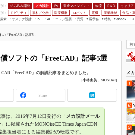
程別：
組み込み開発
メカ設計
製造マネジメント
物流
R＆D
キャリア
FA
業別：
モビリティ
素材／化学
医療機器
ロボット
電機
産業機械
食品・
炭素
サステナ設計
エッジ逆襲
品質
展示会
特集
メ
IoT
AI
ebook
伝承
組み込み開発
CEATEC
読者調査まとめ
編集後記
FreeCAD」記事5...
JIMTOF
保全
メカ設計
つながるクルマ
組込み/エッジ コンピューティング
ス
 AI
製造マネジメント
5G
展＆IoT/5Gソリューション展
VR／AR
FA
ソフトの「FreeCAD」記事5選
IIFES
モビリティ
フィールドサービス
国際ロボット展
素材／化学
FPGA
CAD「FreeCAD」の解説記事をまとめました。
メカ
ジャパンモビリティショー
[
小林由美
，
MONOist
]
組み込み画像技術
TECHNO-FRONTIER
組み込みモデリング
人テク展
Share
Windows Embedded
スマート工場EXPO
車載ソフト開発
EdgeTech+
は、2016年7月12日発行の「
メカ設計メール
ISO26262
日本ものづくりワールド
ン
」に掲載されたMONOist/EE Times Japan/EDN
無償設計ツール
nの編集担当者による編集後記の転載です。
AUTOMOTIVE WORLD