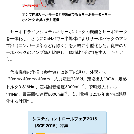
アンプ内蔵サーボモータと現製品であるサーボモータ＋サー
ボパック 出典：安川電機
サーボドライブシステムのサーボパックの機能とサーボモータ
を一体化し、さらにGaNパワー半導体によりサーボパックのアン
プ部（コンバータ部などは除く）を大幅に小型化した。従来のサ
ーボパックのアンプ部と比較し、体積比4分の1を実現したとい
う。
代表機種の仕様（参考値）は以下の通り。外形寸法
130mm×40mm×40mm、入力電圧280Vd、定格出力100W、定格
-1
トルク0.318Nm、定格回転速度3000min
、瞬時最大トルク
-1
1.11Nm、最高回転速度6000min
。安川電機は2017年までに製品
化する計画だ。
システムコントロールフェア2015
（SCF 2015）特集