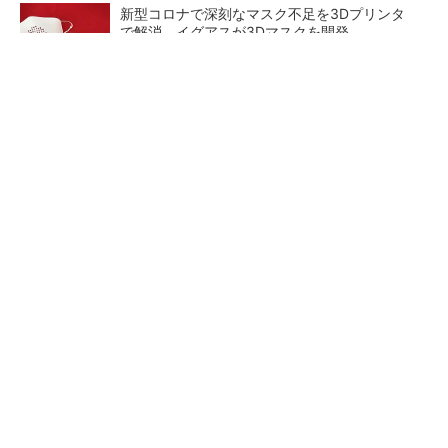
新型コロナで深刻なマスク不足を3Dプリンタ
で解消、イグアスが3Dマスクを開発
【レベル14】生成AIを味方に、3D CADを使い
こなそう！
狭小な駐車場に、シャープがポールカメラ式製
品発表 市場シェア10％目指す