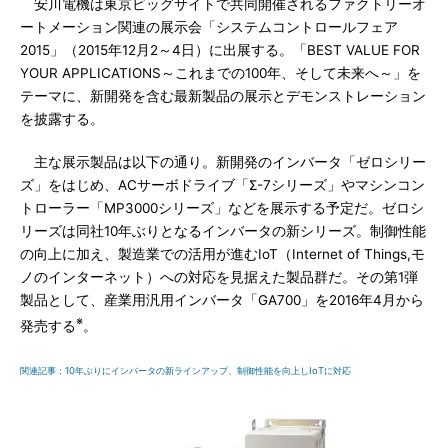
安川電機は東京ビッグサイトで共同開催されるファクトリーオ
ートメーション関連の展示会「システムコントロールフェア
2015」（2015年12月2～4日）に出展する。「BEST VALUE FOR
YOUR APPLICATIONS～これまでの100年、そして未来へ～」を
テーマに、新開発を含む最新製品の展示とデモンストレーション
を披露する。
主な展示製品は以下の通り。新開発のインバータ「ゼロシリー
ズ」をはじめ、ACサーボドライブ「Σ-7シリーズ」やマシンコン
トローラー「MP3000シリーズ」などを展示する予定だ。ゼロシ
リーズは同社10年ぶりとなるインバータの新シリーズ。制御性能
の向上に加え、製造業での活用が進むIoT（Internet of Things,モ
ノのインターネット）への対応を見据えた製品群だ。その第1弾
製品として、産業用汎用インバータ「GA700」を2016年4月から
※
発売する
。
関連記事：10年ぶりにインバータの新ラインアップ、制御性能を向上しIoTに対応