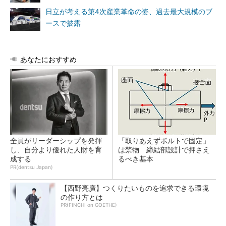
日立が考える第4次産業革命の姿、過去最大規模のブ
ースで披露
あなたにおすすめ
全員がリーダーシップを発揮
「取りあえずボルトで固定」
し、自分より優れた人財を育
は禁物 締結部設計で押さえ
成する
るべき基本
PR(dentsu Japan)
【西野亮廣】つくりたいものを追求できる環境
の作り方とは
PR(FINCHI on GOETHE)