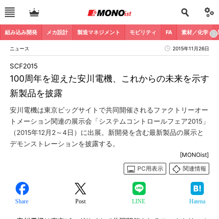
組み込み開発
メカ設計
製造マネジメント
モビリティ
FA
素材／化学
ニュース
2015年11月26日
SCF2015
100周年を迎えた安川電機、これからの未来を示す
新製品を披露
安川電機は東京ビッグサイトで共同開催されるファクトリーオー
トメーション関連の展示会「システムコントロールフェア2015」
（2015年12月2～4日）に出展。新開発を含む最新製品の展示と
デモンストレーションを披露する。
[MONOist]
PC用表示
関連情報
Share
Post
LINE
Hatena