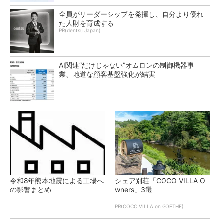
全員がリーダーシップを発揮し、自分より優れ
た人財を育成する
PR(dentsu Japan)
AI関連“だけじゃない”オムロンの制御機器事
業、地道な顧客基盤強化が結実
令和8年熊本地震による工場へ
シェア別荘「COCO VILLA O
の影響まとめ
wners」3選
PR(COCO VILLA on GOETHE)