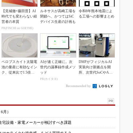
【見城徹×藤田晋】AI
ルネサスが高崎工場を
令和8年熊本地震によ
時代でも変わらない経
閉鎖へ、かつてはSiC
る工場への影響まとめ
営者の本質
デバイス生産の計画も
PR(FINCHI on GOETHE)
ペロブスカイト太陽電
AIが速く正確に。次
DMPがフィジカルAI
池の量産に有効なイン
世代の議事録作成メソ
実装向け新拠点を開
ク、従来比で1.5倍の
ッド
所、次世代SoCやAM
性能向上
Rデモを披露
PR(カイタヨ)
Recommended by
PR
～6月）
住宅設備・家電メーカーが検討すべき課題