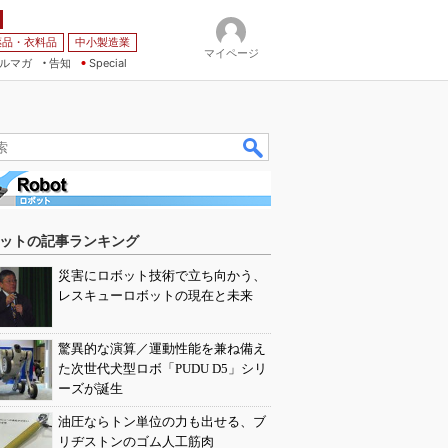
薬品・衣料品
中小製造業
マイページ
ルマガ
告知
Special
ットの記事ランキング
災害にロボット技術で立ち向かう、
レスキューロボットの現在と未来
驚異的な演算／運動性能を兼ね備え
た次世代犬型ロボ「PUDU D5」シリ
ーズが誕生
油圧ならトン単位の力も出せる、ブ
リヂストンのゴム人工筋肉