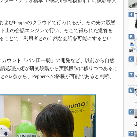
グセンター・アリオ橋本（神奈川県相模原市）に試験導入
3Dプリンタ
産業オープンネット展
デジタルツインとCAE
S＆OP
およびPepperのクラウドで行われるが、その先の形態
ウド上の会話エンジンで行い、そこで得られた返答を
インダストリー4.0
声することで、利用者との自然な会話を可能にするとい
イノベーション
製造業ビッグデータ
メイドインジャパン
アカウント「パン田一朗」の開発など、以前から自然
言語処理技術が研究段階から実践段階に移りつつあるこ
植物工場
の2点から、Pepperへの搭載が可能であると判断、
知財マネジメント
海外生産
グローバル設計・開発
制御セキュリティ
新型コロナへの対応