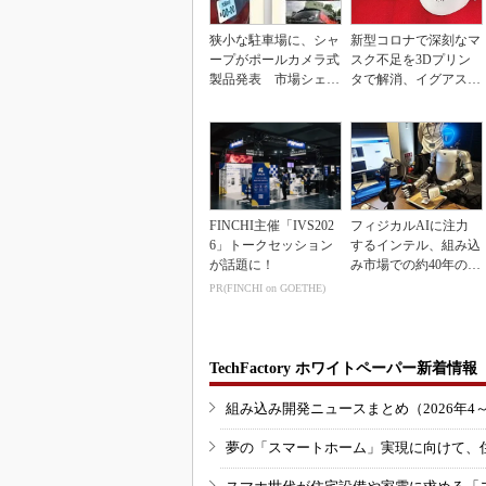
狭小な駐車場に、シャ
新型コロナで深刻なマ
ープがポールカメラ式
スク不足を3Dプリン
製品発表 市場シェア
タで解消、イグアスが
10％目指す
3Dマスクを開発
FINCHI主催「IVS202
フィジカルAIに注力
6」トークセッション
するインテル、組み込
が話題に！
み市場での約40年の実
績を生かせるか
PR(FINCHI on GOETHE)
TechFactory ホワイトペーパー新着情報
組み込み開発ニュースまとめ（2026年4
夢の「スマートホーム」実現に向けて、