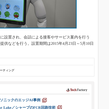
に設置され、会話による接客やサービス案内を行う
供などを行う。設置期間は2015年4月23日～5月10日
ーティング
ソニックのエッジAI事例
r Lake／シャープのFCR回路技術