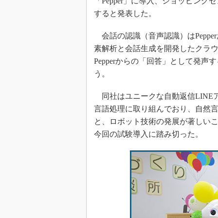
「Pepper」に導入、ショッピン
すると発表した。
会話の認識（音声認識）はPepper
素解析と会話生成を開発したクラ
Pepperからの「回答」として発
う。
同社はユニークな自動返信LINE
言語処理に取り組んでおり、自然
と、ロボット技術の発展が著しいこと
今回の試験導入に踏み切った。