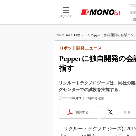
工
産
メディア
脱
つながる技術
AI×技術
MONOist
>
ロボット
>
Pepperに独自開発の会話エン
つながる工場
AI×設備
つながるサービ
Physical
ロボット開発ニュース
Pepperに独自開発
指す
リクルートテクノロジーズは、同社の開発
グセンターでの試験を実施する。
2015年04月21日 18時00分 公開
印刷する
見る
リクルートテクノロジーズは2015