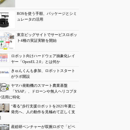
ROSを使う手順、パッケージとシミ
ュレータの活用
東京ビッグサイトでサービスロボッ
ト4種の実証実験を開始
ロボット向けハードウェア抽象化レイ
ヤー「OpenEL 2.0」とは何か
きゅんくんも参加、ロボットスタート
がラボ開設
ヤマハ発動機のスマート農業基盤
「YSAP」、ドローンや無人ヘリコプタ
ー活用に特化
“着る”歩行支援ロボットを2021年夏に
発売へ、人の動作を見極めて正しく支
援
産総研ベンチャーが双腕ロボで「ピペ