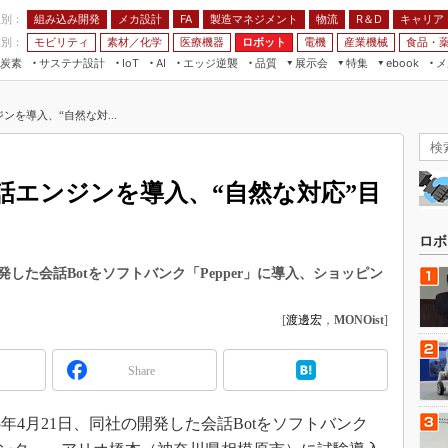
程別：
組み込み開発
メカ設計
製造マネジメント
物流
R＆D
キャリア
FA
業別：
モビリティ
素材／化学
医療機器
ロボット
電機
産業機械
食品・
炭素
サステナ設計
エッジ逆襲
品質
展示会
特集
メ
IoT
AI
ebook
伝承
組み込み開発
CEATEC
読者調査まとめ
編集後記
ジンを導入、“自然な対...
JIMTOF
保全
メカ設計
つながるクルマ
組込み/エッジ コンピューティング
ス
 AI
製造マネジメント
5G
展＆IoT/5Gソリューション展
VR／AR
FA
の会話エンジンを導入、“自然な対応”目
IIFES
モビリティ
フィールドサービス
国際ロボット展
素材／化学
FPGA
ロボ
ジャパンモビリティショー
組み込み画像技術
した会話Botをソフトバンク「Pepper」に導入、ショッピン
TECHNO-FRONTIER
組み込みモデリング
人テク展
[
渡邊宏
，
MONOist
]
Windows Embedded
スマート工場EXPO
車載ソフト開発
Share
EdgeTech+
ISO26262
日本ものづくりワールド
年4月21日、同社の開発した会話Botをソフトバンク
無償設計ツール
AUTOMOTIVE WORLD