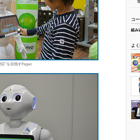
コー
組み
よく
”を目指すPepper