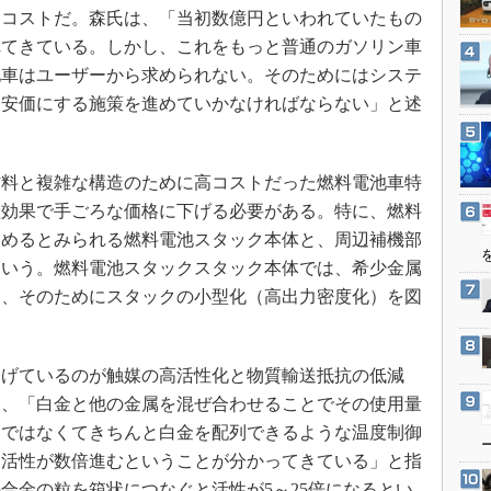
3Dプリンタ
コストだ。森氏は、「当初数億円といわれていたもの
産業オープンネット展
デジタルツインとCAE
れてきている。しかし、これをもっと普通のガソリン車
池車はユーザーから求められない。そのためにはシステ
S＆OP
て安価にする施策を進めていかなければならない」と述
インダストリー4.0
イノベーション
製造業ビッグデータ
料と複雑な構造のために高コストだった燃料電池車特
産効果で手ごろな価格に下げる必要がある。特に、燃料
メイドインジャパン
占めるとみられる燃料電池スタック本体と、周辺補機部
植物工場
という。燃料電池スタックスタック本体では、希少金属
知財マネジメント
り、そのためにスタックの小型化（高出力密度化）を図
海外生産
グローバル設計・開発
げているのが触媒の高活性化と物質輸送抵抗の低減
制御セキュリティ
て、「白金と他の金属を混ぜ合わせることでその使用量
新型コロナへの対応
けではなくてきちんと白金を配列できるような温度制御
て活性が数倍進むということが分かってきている」と指
合金の粒を箱状につなぐと活性が5～25倍になるとい