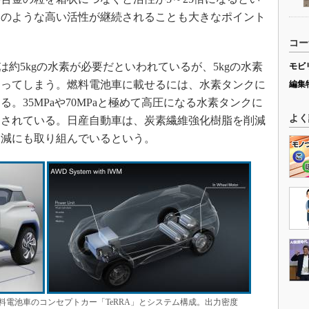
このような高い活性が継続されることも大きなポイント
コー
は約5kgの水素が必要だといわれているが、5kgの水素
モビ
なってしまう。燃料電池車に載せるには、水素タンクに
編集
。35MPaや70MPaと極めて高圧になる水素タンクに
よく
造されている。日産自動車は、炭素繊維強化樹脂を削減
削減にも取り組んでいるという。
燃料電池車のコンセプトカー「TeRRA」とシステム構成。出力密度