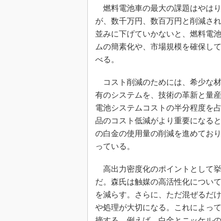
燃料電池車の最大の課題はやはり
が、数千万円、数百万円と削減さ
並みに下げていかないと、燃料電
ムの簡素化や、市場規模を確保し
べる。
コスト削減のためには、希少な材
有のシステムを、技術の革新と量
電池システムコストの半分程度を
品のコスト低減がより重要になる
の白金の使用量の削減を進めてお
っている。
高出力密度化のポイントとして挙
だ。森氏は触媒の高活性化につい
を減らす。さらに、ただ混ぜるだ
や処理が大切になる。これによっ
摘する。例えば、白金とニッケルの