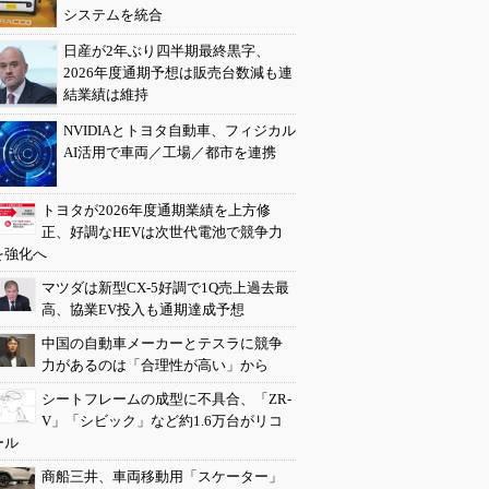
システムを統合
日産が2年ぶり四半期最終黒字、
2026年度通期予想は販売台数減も連
結業績は維持
NVIDIAとトヨタ自動車、フィジカル
AI活用で車両／工場／都市を連携
トヨタが2026年度通期業績を上方修
正、好調なHEVは次世代電池で競争力
を強化へ
マツダは新型CX-5好調で1Q売上過去最
高、協業EV投入も通期達成予想
中国の自動車メーカーとテスラに競争
力があるのは「合理性が高い」から
シートフレームの成型に不具合、「ZR-
V」「シビック」など約1.6万台がリコ
ール
商船三井、車両移動用「スケーター」