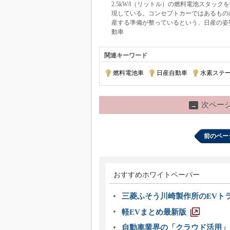
2.5kW/l（リットル）の燃料電池スタ
現している。コンセプトカーではあるもの
産する準備が整っているという、日産の姿
動車
関連キーワード
燃料電池車
|
日産自動車
|
水素ステ
次ペー
→
前のペー
おすすめホワイトペーパー
三菱ふそう川崎製作所のEVト
軽EVまとめ最新版
自動車業界の「クラウド活用」