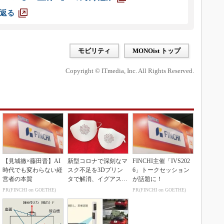
返る
モビリティ
MONOist トップ
Copyright © ITmedia, Inc. All Rights Reserved.
【見城徹×藤田晋】AI
新型コロナで深刻なマ
FINCHI主催「IVS202
時代でも変わらない経
スク不足を3Dプリン
6」トークセッション
営者の本質
タで解消、イグアスが
が話題に！
3Dマスクを開発
PR(FINCHI on GOETHE)
PR(FINCHI on GOETHE)