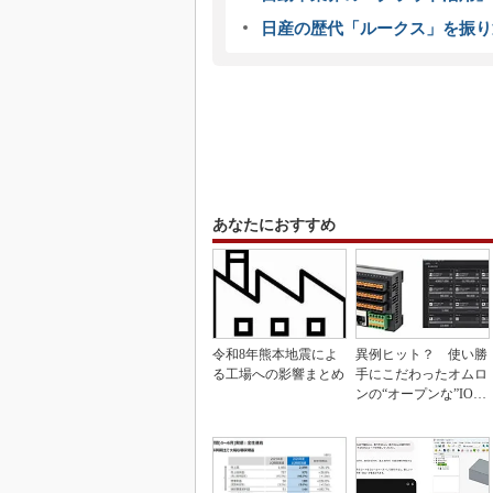
日産の歴代「ルークス」を振り
あなたにおすすめ
令和8年熊本地震によ
異例ヒット？ 使い勝
る工場への影響まとめ
手にこだわったオムロ
ンの“オープンな”IO-L
inkマスター