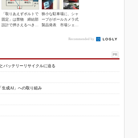
「取りあえずボルトで
狭小な駐車場に、シャ
固定」は禁物 締結部
ープがポールカメラ式
設計で押さえるべき基
製品発表 市場シェア
本
10％目指す
Recommended by
PR
造とバッテリーリサイクルに迫る
「生成AI」への取り組み