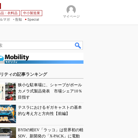
薬品・衣料品
中小製造業
マイページ
ルマガ
告知
Special
リティの記事ランキング
狭小な駐車場に、シャープがポール
カメラ式製品発表 市場シェア10％
目指す
テスラにおけるギガキャストの基本
的な考え方と方向性【前編】
BYDの軽EV「ラッコ」は世界初の軽
SDV、新開発の「X-PACK」に電動