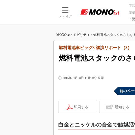
工
産
メディア
脱
つながる技術
AI×技術
MONOist
>
モビリティ
>
燃料電池スタックのさらなる
つながる工場
AI×設備
つながるサービ
Physical
燃料電池車ビッグ3 講演リポート（3）
燃料電池スタックのさ
2015年04月08日 11時00分 公開
前のペー
印刷する
通知する
白金とニッケルの合金で触媒活性