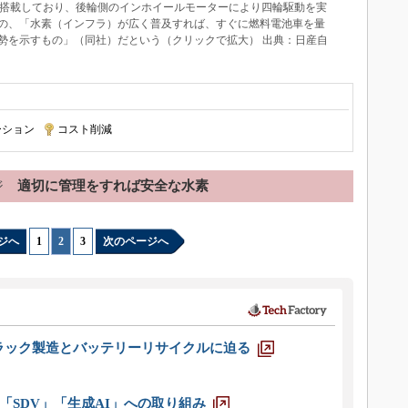
ックを搭載しており、後輪側のインホイールモーターにより四輪駆動を実
の、「水素（インフラ）が広く普及すれば、すぐに燃料電池車を量
勢を示すもの」（同社）だという（クリックで拡大） 出典：日産自
ーション
|
コスト削減
ジ
適切に管理をすれば安全な水素
ジへ
1
|
2
|
3
次のページへ
ラック製造とバッテリーリサイクルに迫る
「SDV」「生成AI」への取り組み