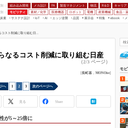
程別：
組み込み開発
メカ設計
製造マネジメント
物流
R＆D
キャリア
FA
業別：
モビリティ
素材／化学
医療機器
ロボット
電機
産業機械
食品・
炭素
サステナ設計
エッジ逆襲
品質
展示会
特集
メ
IoT
AI
ebook
伝承
組み込み開発
CEATEC
読者調査まとめ
編集後記
コスト削減に取り組む日...
JIMTOF
保全
メカ設計
つながるクルマ
組込み/エッジ コンピューティング
ス
 AI
製造マネジメント
5G
展＆IoT/5Gソリューション展
VR／AR
FA
らなるコスト削減に取り組む日産
IIFES
モビリティ
フィールドサービス
（2/3 ページ）
国際ロボット展
素材／化学
FPGA
モビ
ジャパンモビリティショー
[
長町基
，
MONOist
]
組み込み画像技術
TECHNO-FRONTIER
組み込みモデリング
ジへ
1
|
2
|
3
次のページへ
人テク展
Windows Embedded
スマート工場EXPO
見る
Share
車載ソフト開発
EdgeTech+
ISO26262
日本ものづくりワールド
が5～25倍に
無償設計ツール
AUTOMOTIVE WORLD