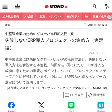
組み込み開発
メカ設計
製造マネジメント
モビリティ
FA
素材／化学
連載
2014年12月22日
中堅製造業のためのグローバルERP入門（5）
失敗しないERP導入プロジェクトの進め方（選定
編）
（2/3 ページ）
中堅製造業に効果的なグローバルERPの活用方法と、失敗しない
導入方法を解説する本連載。前回から3回にわたり、ERP導入を
成功に導くための重要なポイントについて、プロジェクトのステ
ップごとに解説しています。今回は、ERP製品と導入ベンダーの
選定について説明します。
[阿部武史／スカイライト コンサルティング シニアマネジャー，MONOist]
PC用表示
関連情報
Share
Post
LINE
Hatena