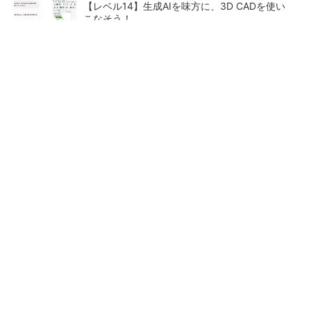
【レベル14】生成AIを味方に、3D CADを使い
こなそう！
令和8年熊本地震による工場への影響まとめ
狭小な駐車場に、シャープがポールカメラ式製
品発表 市場シェア10％目指す