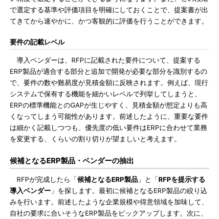
で選定する基準や評価項目を明確にしておくことで、提案書が出
てきてから速やかに、かつ客観的に評価を行うことができます。
要件の記載レベル
導入ベンダーは、RFPに記載された要件について、提案する
ERP製品が適合する部分と追加で開発が必要な部分を識別するの
で、要件の数や難易度が見積金額に反映されます。例えば、現行
システムで保有する機能を細かいレベルで列挙してしまうと、
ERPの標準機能とのGAPが生じやすく、見積金額が想定よりも高
くなってしまう可能性があります。前述したように、重要な要件
は細かく記載しつつも、優先度の低い要件はERPに合わせて業務
を変更する、くらいの割り切りが望ましいと考えます。
候補となるERP製品・ベンダーの抽出
RFPが完成したら「
候補となるERP製品
」と「
RFPを提示する
導入ベンダー
」を探します。最初に候補となるERP製品の絞り込
みを行います。前述したような企業規模や得意領域を加味して、
自社の要求に合いそうなERP製品をピックアップします。次に、