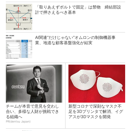
「取りあえずボルトで固定」は禁物 締結部設
計で押さえるべき基本
AI関連“だけじゃない”オムロンの制御機器事
業、地道な顧客基盤強化が結実
チームが本音で意見を交わし
新型コロナで深刻なマスク不
合い、多様な人財が挑戦でき
足を3Dプリンタで解消、イグ
る組織へ
アスが3Dマスクを開発
PR(dentsu Japan)