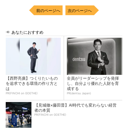
前のページへ
次のページへ
あなたにおすすめ
【西野亮廣】つくりたいもの
全員がリーダーシップを発揮
を追求できる環境の作り方と
し、自分より優れた人財を育
は
成する
PR(FINCHI on GOETHE)
PR(dentsu Japan)
【見城徹×藤田晋】AI時代でも変わらない経営
者の本質
PR(FINCHI on GOETHE)