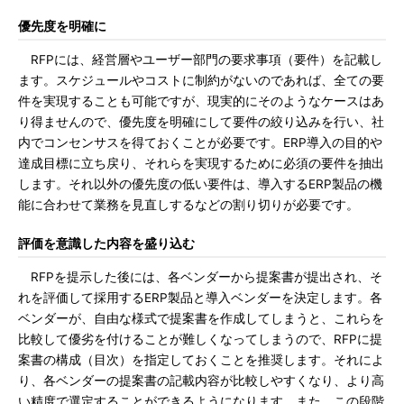
優先度を明確に
RFPには、経営層やユーザー部門の要求事項（要件）を記載し
ます。スケジュールやコストに制約がないのであれば、全ての要
件を実現することも可能ですが、現実的にそのようなケースはあ
り得ませんので、優先度を明確にして要件の絞り込みを行い、社
内でコンセンサスを得ておくことが必要です。ERP導入の目的や
達成目標に立ち戻り、それらを実現するために必須の要件を抽出
します。それ以外の優先度の低い要件は、導入するERP製品の機
能に合わせて業務を見直しするなどの割り切りが必要です。
評価を意識した内容を盛り込む
RFPを提示した後には、各ベンダーから提案書が提出され、そ
れを評価して採用するERP製品と導入ベンダーを決定します。各
ベンダーが、自由な様式で提案書を作成してしまうと、これらを
比較して優劣を付けることが難しくなってしまうので、RFPに提
案書の構成（目次）を指定しておくことを推奨します。それによ
り、各ベンダーの提案書の記載内容が比較しやすくなり、より高
い精度で選定することができるようになります。また、この段階