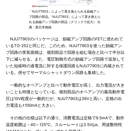
「NJU77903」によって置き換えられる励磁アン
プ回路の部品,「NJU77903」によって置き換えら
れる励磁アンプ回路の部品（クリックで拡大） 出
典：新日本無線
NJU77903のパッケージは、励磁アンプ回路のFETに使われて
いるTO-252と同じだ。このため、NJU77903を使った励磁アン
プ回路の実装面積は、個別部品で回路を組む場合と比べて半分以
下に減らせる。また、電圧制御方式の励磁アンプ回路で追加して
いた短絡時の過電流に対する保護回路もNJU77903に内蔵されて
いる。併せてサーマルシャットダウン回路も集積した。
一般的なオペアンプと比べて動作電圧が高く、出力電流が大き
いことも特徴となっている。個別部品のオペアンプの最高動作電
圧は10V程度が一般的だが、NJU77903は36Vと高い。定格の出
力電流も±100mAと大きい。
その他の仕様は以下の通り。消費電流は定格で9.5mAで、動作
温度範囲は－40～125℃。スルーレートは3.5V/μs、周波数特性