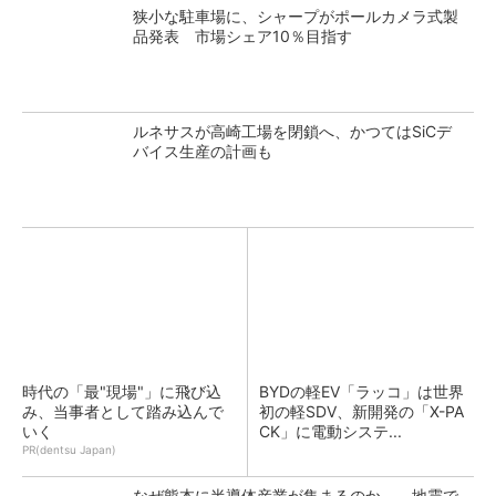
狭小な駐車場に、シャープがポールカメラ式製
品発表 市場シェア10％目指す
ルネサスが高崎工場を閉鎖へ、かつてはSiCデ
バイス生産の計画も
時代の「最"現場"」に飛び込
BYDの軽EV「ラッコ」は世界
み、当事者として踏み込んで
初の軽SDV、新開発の「X-PA
いく
CK」に電動システ...
PR(dentsu Japan)
なぜ熊本に半導体産業が集まるのか――地震で