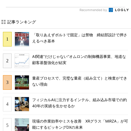
Recommended by
記事ランキング
「取りあえずボルトで固定」は禁物 締結部設計で押さ
えるべき基本
AI関連“だけじゃない”オムロンの制御機器事業、地道な
顧客基盤強化が結実
量産プロセスで、完璧な量産（組み立て）と検査ができ
ない理由
フィジカルAIに注力するインテル、組み込み市場での約
40年の実績を生かせるか
現場の作業効率やミスを改善 XRグラス「MiRZA」が可
能にするピッキングDXの未来