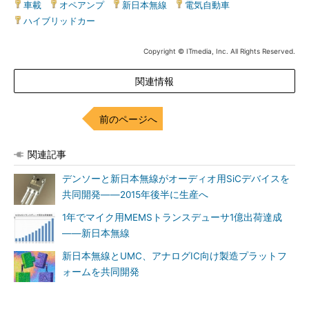
車載
|
オペアンプ
|
新日本無線
|
電気自動車
|
ハイブリッドカー
Copyright © ITmedia, Inc. All Rights Reserved.
関連情報
前のページへ
関連記事
デンソーと新日本無線がオーディオ用SiCデバイスを
共同開発――2015年後半に生産へ
1年でマイク用MEMSトランスデューサ1億出荷達成
――新日本無線
新日本無線とUMC、アナログIC向け製造プラットフ
ォームを共同開発