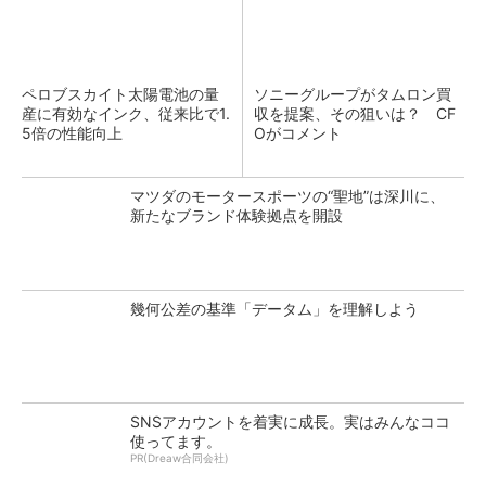
ペロブスカイト太陽電池の量
ソニーグループがタムロン買
産に有効なインク、従来比で1.
収を提案、その狙いは？ CF
5倍の性能向上
Oがコメント
マツダのモータースポーツの“聖地”は深川に、
新たなブランド体験拠点を開設
幾何公差の基準「データム」を理解しよう
SNSアカウントを着実に成長。実はみんなココ
使ってます。
PR(Dreaw合同会社)