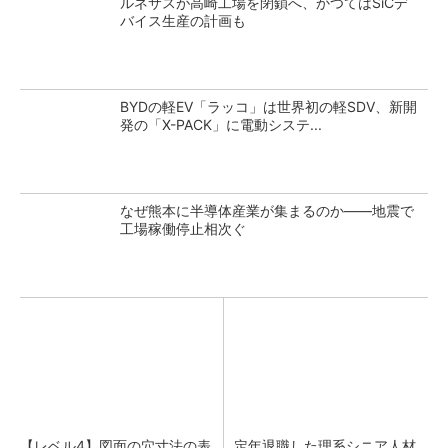
ルネサスが高崎工場を閉鎖へ、かつてはSiCデ
バイス生産の計画も
BYDの軽EV「ラッコ」は世界初の軽SDV、新開
発の「X-PACK」に電動システ...
なぜ熊本に半導体産業が集まるのか――地震で
工場稼働停止相次ぐ
【レベル4】図面の穴寸法の表
定年退職した理系シニア人材