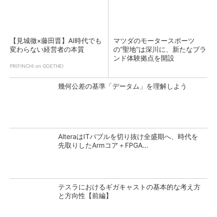
【見城徹×藤田晋】AI時代でも
マツダのモータースポーツ
変わらない経営者の本質
の“聖地”は深川に、新たなブラ
ンド体験拠点を開設
PR(FINCHI on GOETHE)
幾何公差の基準「データム」を理解しよう
AlteraはITバブルを切り抜け全盛期へ、時代を
先取りしたArmコア＋FPGA...
テスラにおけるギガキャストの基本的な考え方
と方向性【前編】