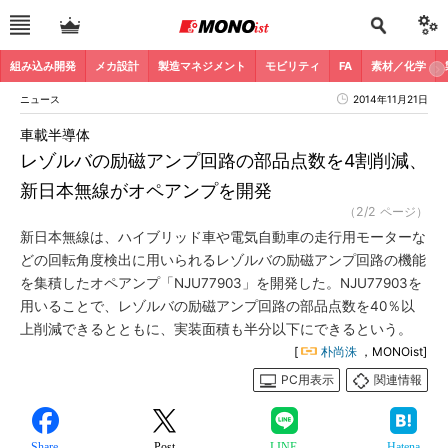
組み込み開発
メカ設計
製造マネジメント
モビリティ
FA
素材／化学
ニュース
2014年11月21日
車載半導体
レゾルバの励磁アンプ回路の部品点数を4割削減、
新日本無線がオペアンプを開発
（2/2 ページ）
新日本無線は、ハイブリッド車や電気自動車の走行用モーターな
どの回転角度検出に用いられるレゾルバの励磁アンプ回路の機能
を集積したオペアンプ「NJU77903」を開発した。NJU77903を
用いることで、レゾルバの励磁アンプ回路の部品点数を40％以
上削減できるとともに、実装面積も半分以下にできるという。
[
朴尚洙
，MONOist]
PC用表示
関連情報
Share
Post
LINE
Hatena