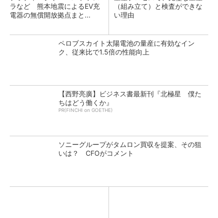
ラなど 熊本地震によるEV充
（組み立て）と検査ができな
電器の無償開放拠点まと...
い理由
ペロブスカイト太陽電池の量産に有効なイン
ク、従来比で1.5倍の性能向上
【西野亮廣】ビジネス書最新刊『北極星 僕た
ちはどう働くか』
PR(FINCHI on GOETHE)
ソニーグループがタムロン買収を提案、その狙
いは？ CFOがコメント