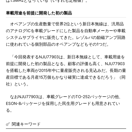
は1.5MHzとなっている（いずれも定格値）。
車載用途を前提に開発した初の製品
オペアンプの生産数量で世界2位という新日本無線は、汎用品
のアナログICを車載グレードにした製品を自動車メーカーや車載
システムサプライヤに販売してきた。レゾルバの励磁アンプ回路
に使われている個別部品のオペアンプなどもその1つだ。
「今回発表するNJU77903は、新日本無線として、車載用途を
前提に開発した初の製品となる。顧客の評価も高く、NJU77903
を搭載した車両が2015年中に量産販売される見込みだ。長期の量
産目標である月産15万個もかなり確実に達成できるだろう」（同
社）という。
なおNJU77903は、車載グレードのTO-252パッケージの他、
ESON-8パッケージを採用した民生用グレードも用意されてい
る。
関連キーワード