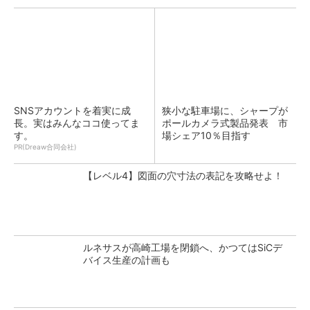
SNSアカウントを着実に成
狭小な駐車場に、シャープが
長。実はみんなココ使ってま
ポールカメラ式製品発表 市
す。
場シェア10％目指す
PR(Dreaw合同会社)
【レベル4】図面の穴寸法の表記を攻略せよ！
ルネサスが高崎工場を閉鎖へ、かつてはSiCデ
バイス生産の計画も