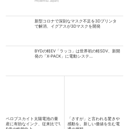
PR(dentsu Japan)
新型コロナで深刻なマスク不足を3Dプリンタ
で解消、イグアスが3Dマスクを開発
BYDの軽EV「ラッコ」は世界初の軽SDV、新開
発の「X-PACK」に電動システ...
ペロブスカイト太陽電池の量
「さすが」と言われる驚きや
産に有効なインク、従来比で1.
感動を。新しい価値を生む電
5倍の性能向上
通の挑戦