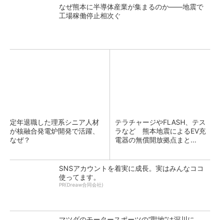
なぜ熊本に半導体産業が集まるのか――地震で
工場稼働停止相次ぐ
定年退職した理系シニア人材
テラチャージやFLASH、テス
が核融合発電炉開発で活躍、
ラなど 熊本地震によるEV充
なぜ？
電器の無償開放拠点まと...
SNSアカウントを着実に成長。実はみんなココ
使ってます。
PR(Dreaw合同会社)
マツダのモータースポーツの“聖地”は深川に、