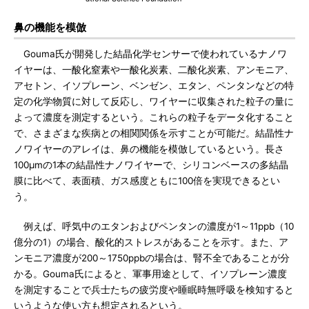
鼻の機能を模倣
Gouma氏が開発した結晶化学センサーで使われているナノワ
イヤーは、一酸化窒素や一酸化炭素、二酸化炭素、アンモニア、
アセトン、イソプレーン、ベンゼン、エタン、ペンタンなどの特
定の化学物質に対して反応し、ワイヤーに収集された粒子の量に
よって濃度を測定するという。これらの粒子をデータ化すること
で、さまざまな疾病との相関関係を示すことが可能だ。結晶性ナ
ノワイヤーのアレイは、鼻の機能を模倣しているという。長さ
100μmの1本の結晶性ナノワイヤーで、シリコンベースの多結晶
膜に比べて、表面積、ガス感度ともに100倍を実現できるとい
う。
例えば、呼気中のエタンおよびペンタンの濃度が1～11ppb（10
億分の1）の場合、酸化的ストレスがあることを示す。また、ア
ンモニア濃度が200～1750ppbの場合は、腎不全であることが分
かる。Gouma氏によると、軍事用途として、イソプレーン濃度
を測定することで兵士たちの疲労度や睡眠時無呼吸を検知すると
いうような使い方も想定されるという。