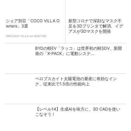
シェア別荘「COCO VILLA O
新型コロナで深刻なマスク不
wners」3選
足を3Dプリンタで解消、イグ
アスが3Dマスクを開発
PR(COCO VILLA on GOETHE)
BYDの軽EV「ラッコ」は世界初の軽SDV、新開
発の「X-PACK」に電動システ...
ペロブスカイト太陽電池の量産に有効なイン
ク、従来比で1.5倍の性能向上
【レベル14】生成AIを味方に、3D CADを使い
こなそう！