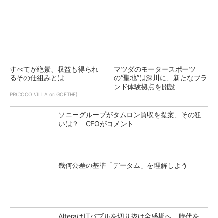
すべてが絶景、収益も得られ
マツダのモータースポーツ
るその仕組みとは
の“聖地”は深川に、新たなブラ
ンド体験拠点を開設
PR(COCO VILLA on GOETHE)
ソニーグループがタムロン買収を提案、その狙
いは？ CFOがコメント
幾何公差の基準「データム」を理解しよう
AlteraはITバブルを切り抜け全盛期へ、時代を