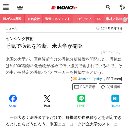
組み込み開発
メカ設計
製造マネジメント
モビリティ
FA
素材／化学
ニュース
2014年11月18日
センシング技術
呼気で病気を診断、米大学が開発
（1/2 ページ）
米国の大学が、医療診断向けの呼気分析装置を開発した。呼気に
は約1000種類の化合物が極めて低い濃度で含まれているので、そ
の中から特定の呼気バイオマーカーを検知するという。
[
Jessica Lipsky
，EE Times]
PC用表示
関連情報
Share
Post
LINE
Hatena
一回大きく深呼吸するだけで、肝機能や血糖値などを測定でき
るとしたらどうだろう。米国ニューヨーク州立大学のストーニー