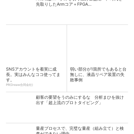
先取りしたArmコア＋FPGA...
SNSアカウントを着実に成
弱い部分が1箇所でもあると台
長。実はみんなココ使ってま
無しに、液晶リペア装置の失
す。
敗事例
PR(Dreaw合同会社)
顧客の要望をうのみにするな 分析まひを抜け
出す「超上流のプロトタイピング」
量産プロセスで、完璧な量産（組み立て）と検
査ができない理由