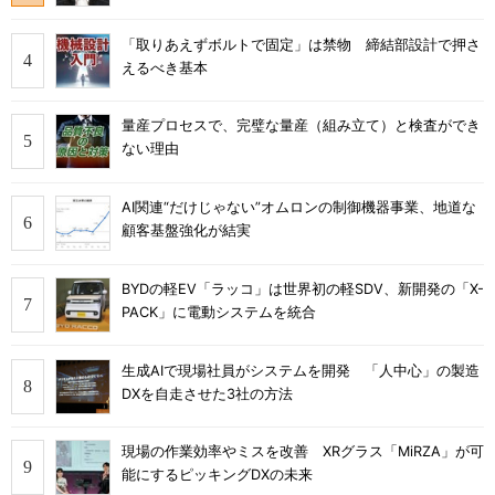
「取りあえずボルトで固定」は禁物 締結部設計で押さ
えるべき基本
量産プロセスで、完璧な量産（組み立て）と検査ができ
ない理由
AI関連“だけじゃない”オムロンの制御機器事業、地道な
顧客基盤強化が結実
BYDの軽EV「ラッコ」は世界初の軽SDV、新開発の「X-
PACK」に電動システムを統合
生成AIで現場社員がシステムを開発 「人中心」の製造
DXを自走させた3社の方法
現場の作業効率やミスを改善 XRグラス「MiRZA」が可
能にするピッキングDXの未来