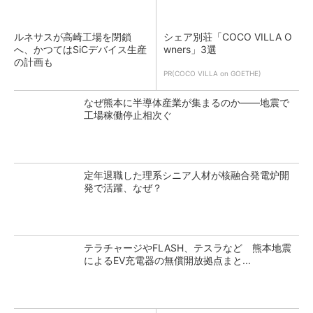
ルネサスが高崎工場を閉鎖
シェア別荘「COCO VILLA O
へ、かつてはSiCデバイス生産
wners」3選
の計画も
PR(COCO VILLA on GOETHE)
なぜ熊本に半導体産業が集まるのか――地震で
工場稼働停止相次ぐ
定年退職した理系シニア人材が核融合発電炉開
発で活躍、なぜ？
テラチャージやFLASH、テスラなど 熊本地震
によるEV充電器の無償開放拠点まと...