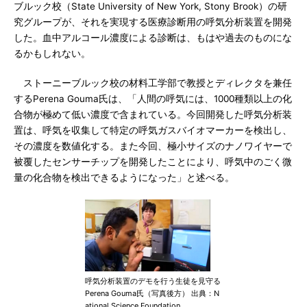
ブルック校（State University of New York, Stony Brook）の研
究グループが、それを実現する医療診断用の呼気分析装置を開発
した。血中アルコール濃度による診断は、もはや過去のものにな
るかもしれない。
ストーニーブルック校の材料工学部で教授とディレクタを兼任
するPerena Gouma氏は、「人間の呼気には、1000種類以上の化
合物が極めて低い濃度で含まれている。今回開発した呼気分析装
置は、呼気を収集して特定の呼気ガスバイオマーカーを検出し、
その濃度を数値化する。また今回、極小サイズのナノワイヤーで
被覆したセンサーチップを開発したことにより、呼気中のごく微
量の化合物を検出できるようになった」と述べる。
呼気分析装置のデモを行う生徒を見守る
Perena Gouma氏（写真後方） 出典：N
ational Science Foundation