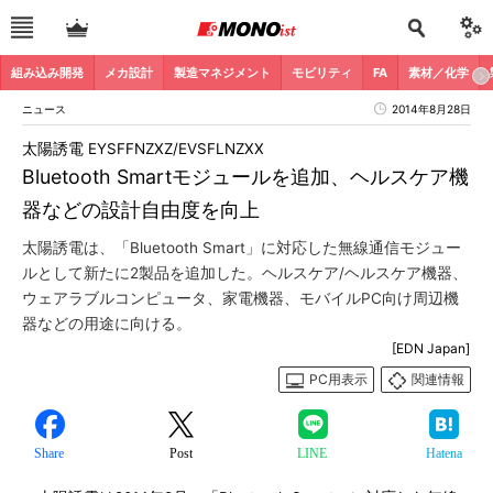
組み込み開発
メカ設計
製造マネジメント
モビリティ
FA
素材／化学
ニュース
2014年8月28日
太陽誘電 EYSFFNZXZ/EVSFLNZXX
Bluetooth Smartモジュールを追加、ヘルスケア機
器などの設計自由度を向上
太陽誘電は、「Bluetooth Smart」に対応した無線通信モジュー
ルとして新たに2製品を追加した。ヘルスケア/ヘルスケア機器、
ウェアラブルコンピュータ、家電機器、モバイルPC向け周辺機
器などの用途に向ける。
[EDN Japan]
PC用表示
関連情報
Share
Post
LINE
Hatena