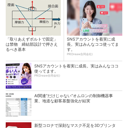
「取りあえずボルトで固定」
SNSアカウントを着実に成
は禁物 締結部設計で押さえ
長。実はみんなココ使ってま
るべき基本
す。
PR(Dreaw合同会社)
SNSアカウントを着実に成長。実はみんなココ
使ってます。
PR(Dreaw合同会社)
AI関連“だけじゃない”オムロンの制御機器事
業、地道な顧客基盤強化が結実
新型コロナで深刻なマスク不足を3Dプリンタ