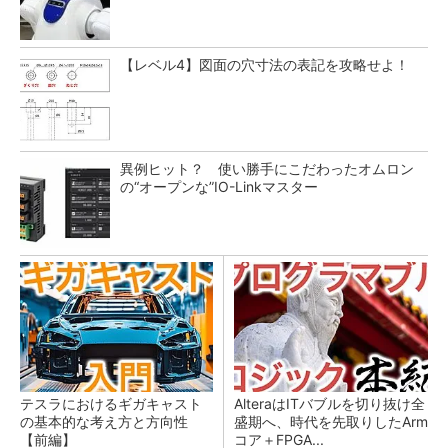
【レベル4】図面の穴寸法の表記を攻略せよ！
異例ヒット？ 使い勝手にこだわったオムロン
の“オープンな”IO-Linkマスター
テスラにおけるギガキャスト
AlteraはITバブルを切り抜け全
の基本的な考え方と方向性
盛期へ、時代を先取りしたArm
【前編】
コア＋FPGA...