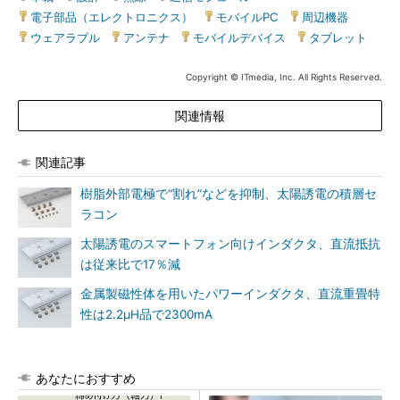
電子部品（エレクトロニクス）
|
モバイルPC
|
周辺機器
|
ウェアラブル
|
アンテナ
|
モバイルデバイス
|
タブレット
Copyright © ITmedia, Inc. All Rights Reserved.
関連情報
関連記事
樹脂外部電極で“割れ”などを抑制、太陽誘電の積層セ
ラコン
太陽誘電のスマートフォン向けインダクタ、直流抵抗
は従来比で17％減
金属製磁性体を用いたパワーインダクタ、直流重畳特
性は2.2μH品で2300mA
あなたにおすすめ