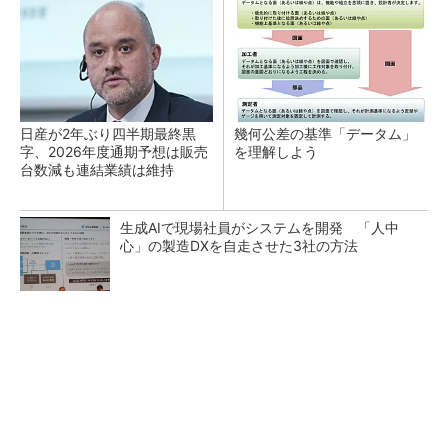
日産が2年ぶり四半期最終黒
幾何公差の基準「データム」
字、2026年度通期予想は販売
を理解しよう
台数減も連結業績は維持
生成AIで現場社員がシステムを開発 「人中
心」の製造DXを自走させた3社の方法
Recommended by
記事ランキング
ルネサスが高崎工場を閉鎖へ、かつてはSiCデバイス生
産の計画も