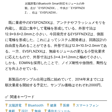
太陽誘電のBluetooth Smart対応モジュールの外
観。左が「EYSFCNZXX」、中央が「EYSFFNZX
Z」、右は「EVSFLNZXX」
既に量産中のEYSFCNZXXは、アンテナやフラッシュメモリを
内蔵し、底辺に集中して電極を形成している。外形寸法は
12.9×9.6×2.0mmと小さい。今回発売するEYSFFNZXZは、側面
に電極を形成した。これによってシステム開発者は、回路設計の
自由度を高めることができる。外形寸法は12.9×10.5×2.0mmであ
る。一方、EVSFLNZXXは、無線モジュールの更なる小型化要求
に応えたもので、外形寸法は5.3×4.3×1.2mmと極めて小さい。
しかも、EOMINを採用したことで、ノイズ耐性や放熱性、剛性な
どを向上させている。
新製品のサンプル出荷は既に始めていて、2014年末までには
順次量産を開始する予定だ。サンプル価格はそれぞれ2000円。
関連キーワード
太陽誘電
|
Bluetooth
|
健康
|
医療
|
スマートフォン
|
車載
|
設計
|
無線
|
通信モジュール
|