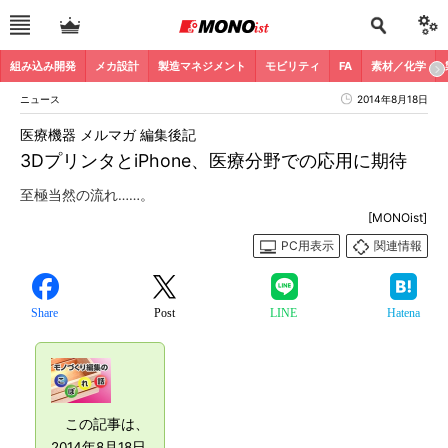
組み込み開発
メカ設計
製造マネジメント
モビリティ
FA
素材／化学
ニュース
2014年8月18日
医療機器 メルマガ 編集後記
3DプリンタとiPhone、医療分野での応用に期待
至極当然の流れ……。
[MONOist]
PC用表示
関連情報
Share
Post
LINE
Hatena
この記事は、
2014年8月18日