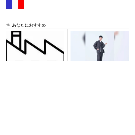
あなたにおすすめ
令和8年熊本地震による工場へ
【西野亮廣】つくりたいもの
の影響まとめ
を追求できる環境の作り方と
は
PR(FINCHI on GOETHE)
異例ヒット？ 使い勝手にこだわったオムロン
の“オープンな”IO-Linkマスター
【西野亮廣】ビジネス書最新刊『北極星 僕た