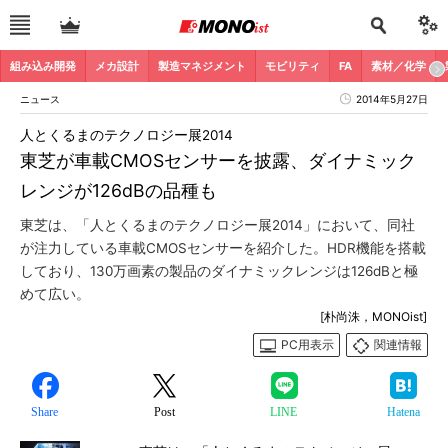
組み込み開発
メカ設計
製造マネジメント
モビリティ
FA
素材／化学
ニュース
2014年5月27日
人とくるまのテクノロジー展2014
東芝が車載CMOSセンサーを披露、ダイナミック
レンジが126dBの品種も
東芝は、「人とくるまのテクノロジー展2014」において、同社
が注力している車載CMOSセンサーを紹介した。HDR機能を搭載
しており、130万画素の製品のダイナミックレンジは126dBと極
めて広い。
[朴尚洙，MONOist]
PC用表示
関連情報
Share
Post
LINE
Hatena