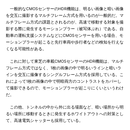
一般的なCMOSセンサーのHDR機能は、明るい画像と暗い画像
を交互に撮影するマルチフレーム方式を用いるのが一般的だ。マ
ルチフレーム方式の課題とされるのが、高速で移動する対象を撮
影する際に発生するモーションブラー（被写体ぶれ）である。自
動車の運転支援システムなどにCMOSセンサーを用いる場合、モ
ーションブラーが起こると先行車両や歩行者などの検知を行えな
くなる可能性がある。
これに対して東芝の車載CMOSセンサーのHDR機能は、マルチ
フレーム方式ではなく、1枚の画像の中で明るいラインと暗いラ
インを交互に撮像するシングルフレーム方式を採用している。こ
れによって1枚の画像の中で明暗両方のコントラストをカバーし
て撮影できるので、モーションブラーが起こりにくいというわけ
だ。
この他、トンネルの中から外に出る場面など、暗い場所から明
るい場所に移動するときに発生するホワイトアウトへの対策とし
て、高速電気シャッターも採用している。