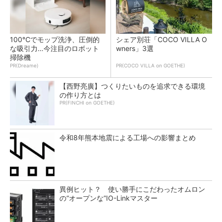
100℃でモップ洗浄、圧倒的
シェア別荘「COCO VILLA O
な吸引力…今注目のロボット
wners」3選
掃除機
PR(Dreame)
PR(COCO VILLA on GOETHE)
【西野亮廣】つくりたいものを追求できる環境
の作り方とは
PR(FINCHI on GOETHE)
令和8年熊本地震による工場への影響まとめ
異例ヒット？ 使い勝手にこだわったオムロン
の“オープンな”IO-Linkマスター