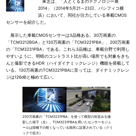
東芝は、「人とくるまのテクノロジー展
2014」（2014年5月21～23日、パシフィコ横
浜）において、同社が注力している車載CMOS
センサーを紹介した。
展示した車載CMOSセンサーは3品種ある。30万画素の
「TCM3212BGA」と130万画素の「TCM3221PBA」、200万画素
の「TCM3231PBA」である。これら3品種は、車載分野で利用し
やすいように、明暗のコントラスト比が高い場所でも対象をきち
んと撮影できるHDR（ハイダイナミックレンジ）機能を搭載して
いる。130万画素のTCM3221PBAに至っては、ダイナミックレン
ジは126dBと極めて広い。
200万画素の「TCM3231PBA」を使って模型の街並みを撮
影した様子（左）。TCM3231PBAを用いたセンサーモジュ
ールは陸橋下の暗くなっている箇所に設置されている（クリ
ックで拡大）