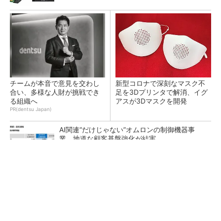
チームが本音で意見を交わし
新型コロナで深刻なマスク不
合い、多様な人財が挑戦でき
足を3Dプリンタで解消、イグ
る組織へ
アスが3Dマスクを開発
PR(dentsu Japan)
AI関連“だけじゃない”オムロンの制御機器事
業、地道な顧客基盤強化が結実
【レベル14】生成AIを味方に、3D CADを使い
こなそう！