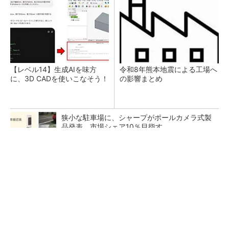
【レベル14】生成AIを味方
令和8年熊本地震による工場へ
に、3D CADを使いこなそう！
の影響まとめ
狭小な駐車場に、シャープがポールカメラ式製
品発表 市場シェア10％目指す
ルネサスが高崎工場を閉鎖へ、かつてはSiCデ
バイス生産の計画も
なぜ熊本に半導体産業が集まるのか――地震で