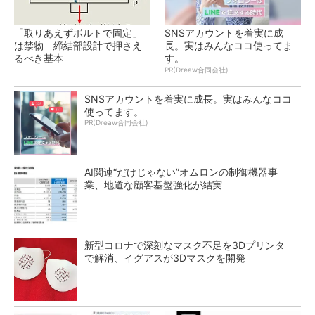
「取りあえずボルトで固定」
SNSアカウントを着実に成
は禁物 締結部設計で押さえ
長。実はみんなココ使ってま
るべき基本
す。
PR(Dreaw合同会社)
SNSアカウントを着実に成長。実はみんなココ
使ってます。
PR(Dreaw合同会社)
AI関連“だけじゃない”オムロンの制御機器事
業、地道な顧客基盤強化が結実
新型コロナで深刻なマスク不足を3Dプリンタ
で解消、イグアスが3Dマスクを開発