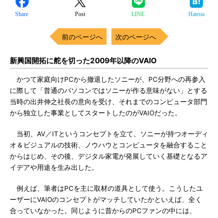
Share
Post
LINE
Hatena
前のページへ
次のページへ
新興国開拓に舵を切った2009年以降のVAIO
かつて家庭向けPCから撤退したソニーが、PC分野への再参入
に際して「普通のパソコンではソニーが作る意味がない」とする
当時の出井伸之社長の意向を受け、それまでのコンピュータ部門
から独立した事業としてスタートしたのがVAIOだった。
当初、AV／ITというコンセプトを立て、ソニーが持つオーディ
オ＆ビジュアルの技術、ノウハウとコンピュータを融合すること
からはじめ、その後、デジタル家電が発展していく基礎となるア
イデアや用途を生み出した。
例えば、筆者はPCを主に取材の道具として使う。こうしたユ
ーザーにVAIOのコンセプトがマッチしていたかといえば、全く
合っていなかった。同じように昔からのPCファンの中には、