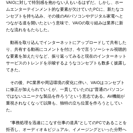
VAIOに対して特別感を抱かない人もいるはずだ。しかし、ホー
ムエンターテインメント的な要素が欠けていたPCに、新たなコ
ンセプトを持ち込み、その後のAVパソコンやデジタル家電へと
つながる道を開いたという意味で、VAIOの取り組みは業界に新
たな流れをもたらした。
動画を取り込んでインターネットにアップロードして共有した
り、共有する動画にコメントを付け、今で言うソーシャル視聴的
な要素を加えたりなど、振り返ってみると現在のインターネット
サービスのトレンドを示唆するようなコンセプトも数多く披露し
てきた。
その後、PC業界や周辺環境の変化に伴い、VAIOはコンセプト
に修正が加えられていくが、一貫していたのは“普通のパソコン
ではないユニークな製品を作ろう”という意志である。AV機能が
重視されなくなって以降も、独特の立ち位置を作ろうとしてい
た。
“事務処理を迅速にこなす仕事の道具”としてのPCであることを
拒否し、オーディオ＆ビジュアル、イメージングといった分野へ