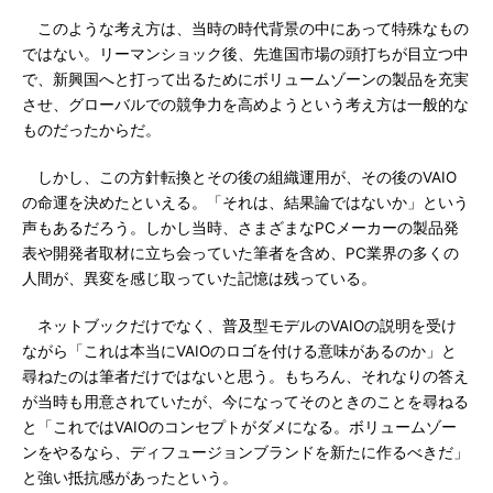
このような考え方は、当時の時代背景の中にあって特殊なもの
ではない。リーマンショック後、先進国市場の頭打ちが目立つ中
で、新興国へと打って出るためにボリュームゾーンの製品を充実
させ、グローバルでの競争力を高めようという考え方は一般的な
ものだったからだ。
しかし、この方針転換とその後の組織運用が、その後のVAIO
の命運を決めたといえる。「それは、結果論ではないか」という
声もあるだろう。しかし当時、さまざまなPCメーカーの製品発
表や開発者取材に立ち会っていた筆者を含め、PC業界の多くの
人間が、異変を感じ取っていた記憶は残っている。
ネットブックだけでなく、普及型モデルのVAIOの説明を受け
ながら「これは本当にVAIOのロゴを付ける意味があるのか」と
尋ねたのは筆者だけではないと思う。もちろん、それなりの答え
が当時も用意されていたが、今になってそのときのことを尋ねる
と「これではVAIOのコンセプトがダメになる。ボリュームゾー
ンをやるなら、ディフュージョンブランドを新たに作るべきだ」
と強い抵抗感があったという。