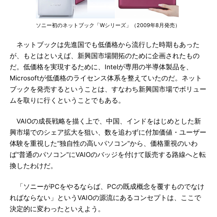
ソニー初のネットブック「Wシリーズ」（2009年8月発売）
ネットブックは先進国でも低価格から流行した時期もあった
が、もとはといえば、新興国市場開拓のために企画されたもの
だ。低価格を実現するために、Intelが専用の半導体製品を、
Microsoftが低価格のライセンス体系を整えていたのだ。ネット
ブックを発売するということは、すなわち新興国市場でボリュー
ムを取りに行くということでもある。
VAIOの成長戦略を描く上で、中国、インドをはじめとした新
興市場でのシェア拡大を狙い、数を追わずに付加価値・ユーザー
体験を重視した“独自性の高いパソコン”から、価格重視のいわ
ば“普通のパソコン”にVAIOのバッジを付けて販売する路線へと転
換したわけだ。
「ソニーがPCをやるならば、PCの既成概念を覆すものでなけ
ればならない」というVAIOの源流にあるコンセプトは、ここで
決定的に変わったといえよう。