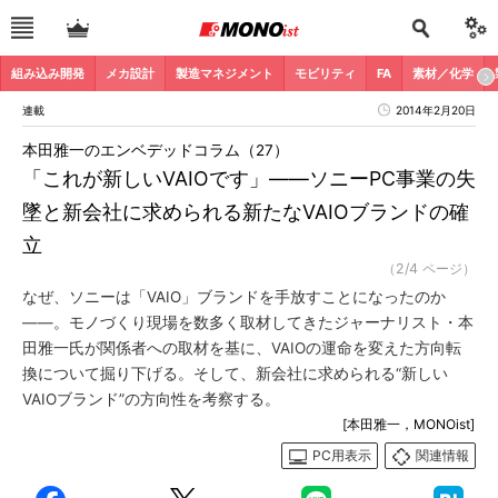
組み込み開発
メカ設計
製造マネジメント
モビリティ
FA
素材／化学
連載
2014年2月20日
本田雅一のエンベデッドコラム（27）
「これが新しいVAIOです」――ソニーPC事業の失
墜と新会社に求められる新たなVAIOブランドの確
立
（2/4 ページ）
なぜ、ソニーは「VAIO」ブランドを手放すことになったのか
――。モノづくり現場を数多く取材してきたジャーナリスト・本
田雅一氏が関係者への取材を基に、VAIOの運命を変えた方向転
換について掘り下げる。そして、新会社に求められる“新しい
VAIOブランド”の方向性を考察する。
[本田雅一，MONOist]
PC用表示
関連情報