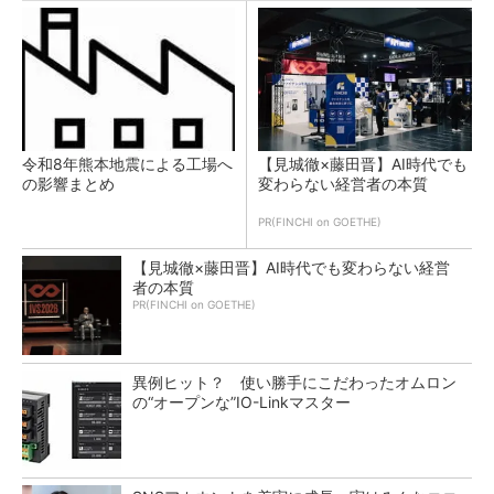
令和8年熊本地震による工場へ
【見城徹×藤田晋】AI時代でも
の影響まとめ
変わらない経営者の本質
PR(FINCHI on GOETHE)
【見城徹×藤田晋】AI時代でも変わらない経営
者の本質
PR(FINCHI on GOETHE)
異例ヒット？ 使い勝手にこだわったオムロン
の“オープンな”IO-Linkマスター