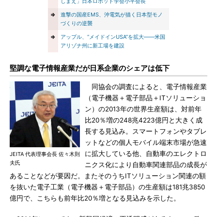
しまえ」日本ロボット学会小平会長
⇒
進撃の国産EMS、沖電気が描く日本型モノ
づくりの逆襲
⇒
アップル、“メイドインUSA”を拡大――米国
アリゾナ州に新工場を建設
堅調な電子情報産業だが日系企業のシェアは低下
同協会の調査によると、電子情報産業
（電子機器＋電子部品＋ITソリューショ
ン）の2013年の世界生産額は、対前年
比20％増の248兆4223億円と大きく成
長する見込み。スマートフォンやタブレ
ットなどの個人モバイル端末市場が急速
に拡大している他、自動車のエレクトロ
JEITA 代表理事会長 佐々木則
夫氏
ニクス化により自動車関連部品の成長が
あることなどが要因だ。またそのうちITソリューション関連の額
を抜いた電子工業（電子機器＋電子部品）の生産額は181兆3850
億円で、こちらも前年比20％増となる見込みを示した。