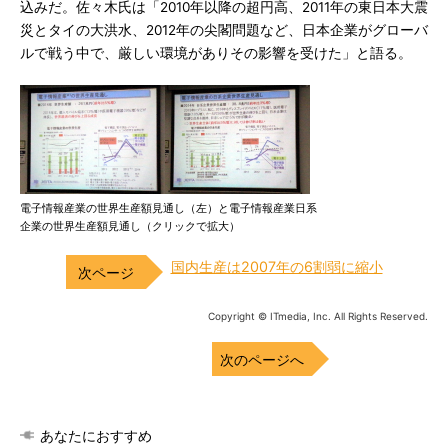
込みだ。佐々木氏は「2010年以降の超円高、2011年の東日本大震
災とタイの大洪水、2012年の尖閣問題など、日本企業がグローバ
ルで戦う中で、厳しい環境がありその影響を受けた」と語る。
電子情報産業の世界生産額見通し（左）と電子情報産業日系
企業の世界生産額見通し（クリックで拡大）
国内生産は2007年の6割弱に縮小
Copyright © ITmedia, Inc. All Rights Reserved.
次のページへ
あなたにおすすめ