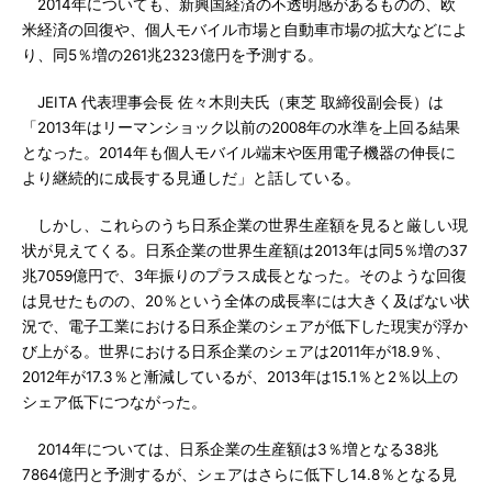
2014年についても、新興国経済の不透明感があるものの、欧
米経済の回復や、個人モバイル市場と自動車市場の拡大などによ
り、同5％増の261兆2323億円を予測する。
JEITA 代表理事会長 佐々木則夫氏（東芝 取締役副会長）は
「2013年はリーマンショック以前の2008年の水準を上回る結果
となった。2014年も個人モバイル端末や医用電子機器の伸長に
より継続的に成長する見通しだ」と話している。
しかし、これらのうち日系企業の世界生産額を見ると厳しい現
状が見えてくる。日系企業の世界生産額は2013年は同5％増の37
兆7059億円で、3年振りのプラス成長となった。そのような回復
は見せたものの、20％という全体の成長率には大きく及ばない状
況で、電子工業における日系企業のシェアが低下した現実が浮か
び上がる。世界における日系企業のシェアは2011年が18.9％、
2012年が17.3％と漸減しているが、2013年は15.1％と2％以上の
シェア低下につながった。
2014年については、日系企業の生産額は3％増となる38兆
7864億円と予測するが、シェアはさらに低下し14.8％となる見