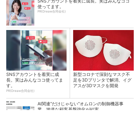
SNSアカウントを着実に成長。実はみんなココ
使ってます。
PR(Dreaw合同会社)
SNSアカウントを着実に成
新型コロナで深刻なマスク不
長。実はみんなココ使ってま
足を3Dプリンタで解消、イグ
す。
アスが3Dマスクを開発
PR(Dreaw合同会社)
AI関連“だけじゃない”オムロンの制御機器事
業、地道な顧客基盤強化が結実
【レベル14】生成AIを味方に、3D CADを使い