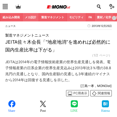
組み込み開発
メカ設計
製造マネジメント
モビリティ
FA
素材／化学
ニュース
2013年12月25日
製造マネジメントニュース
JEITA佐々木会長「“地産地消”を進めれば必然的に
国内生産比率は下がる」
（1/2 ページ）
JEITAは2014年の電子情報技術産業の世界生産見通しを発表。電
子情報産業の日系企業の世界生産見込みは2013年比3％増の38.8
兆円の見通しとなり、国内生産額の見通しも3年連続のマイナス
から2014年は回復する見通しを示した。
[三島一孝，MONOist]
PC用表示
関連情報
Share
Post
LINE
Hatena