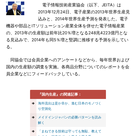
電子情報技術産業協会（以下、JEITA）は
2013年12月24日、電子産業の2013年世界生産見
込みと、2014年世界生産予測を発表した。電子
機器や部品とITソリューション産業全体を併せた電子情報産業
の、2013年の生産額は前年比20％増となる248兆4223億円とな
る見込みで、2014年も同5％増と堅調に推移する予測を示してい
る。
同協会では会員企業へのアンケートなどから、毎年世界および
国内の生産額の調査を実施。各商品分野についてのレポートを会
員企業などにフィードバックしている。
『国内生産』の関連記事：
⇒
海外流出は是か非か、進む日本のモノづく
り空洞化
⇒
メイドインジャパンの必勝パターンを読み
解く
⇒
「まねできる技術は守っても無駄、教えて