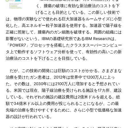
く、腫瘍の破壊に有効な新治療法のコストを下
げることも目的としている。この新しい技術で
は、物理の実験などで使われる巨大加速器をルームサイズに小型
化した、高エネルギー粒子加速器を使用する。加速器で陽子線を
正確に照射して、腫瘍内のガン細胞を破壊する。周囲の組織には
影響がないという。IBMの基礎研究所であるIBM Researchは、
「POWER7」プロセッサを搭載したクラスタスーパーコンピュー
タ上で動作するソフトウェア分析を使って、有効性の高いこの新
治療法のコストを下げることを目指している。
だが、この技術の開発には巨額のコストがかかる。さまざまな
治療を受けたガン患者は、2012年は世界中で1200万人に上っ
た。その数は、2030年には2100万人に増加すると予想されてい
る。米国では現在、陽子線治療を受けられる施設を17カ所、建設
している。それぞれの施設の建設費用は2億米ドルを超える。総
額で34億米ドル以上の費用が投じられることになるが、この最
先端の治療を受けやすくするために、さらに小型で低価格な加速
器の設計が行われている。