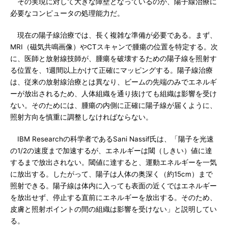
その実現に対して大きな障壁となっているのが、陽子線治療に
必要なコンピュータの処理能力だ。
現在の陽子線治療では、長く複雑な準備が必要である。まず、
MRI（磁気共鳴画像）やCTスキャンで腫瘍の位置を特定する。次
に、医師と放射線技師が、腫瘍を破壊するための陽子線を照射す
る位置を、1週間以上かけて正確にマッピングする。陽子線治療
は、従来の放射線治療とは異なり、ビームの先端のみでエネルギ
ーが放出されるため、人体組織を通り抜けても組織は影響を受け
ない。そのためには、腫瘍の内側に正確に陽子線が届くように、
照射方向を慎重に調整しなければならない。
IBM Researchの科学者であるSani Nassif氏は、「陽子を光速
の1/2の速度まで加速するが、エネルギーは閾（しきい）値に達
するまで放出されない。閾値に達すると、運動エネルギーを一気
に放出する。したがって、陽子は人体の奥深く（約15cm）まで
照射できる。陽子線は体内に入っても表面の近くではエネルギー
を放出せず、停止する直前にエネルギーを放出する。そのため、
皮膚と照射ポイントの間の組織は影響を受けない」と説明してい
る。