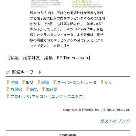
現在の方法では、医師と放射線技師が腫瘍を破壊
する陽子線の照射方向をマッピングするのに1週間
かかる。その間にも腫瘍は肥大化し、治療の成功
率が下がってしまう。IBMの「Power 730」を搭
載したクラスタコンピュータによる分析は、陽子
線の照射方向のマッピングを15分で行える（クリ
ックで拡大） 出典：IBM
【翻訳：滝本麻貴、編集：EE Times Japan】
関連キーワード
治療
|
IBM
|
腫瘍
|
スーパーコンピュータ
|
がん
|
放射線
|
病気
|
加速器
|
プロセッサ/マイコン（エレクトロニクス）
Copyright © ITmedia, Inc. All Rights Reserved.
原文へのリンク
関連情報