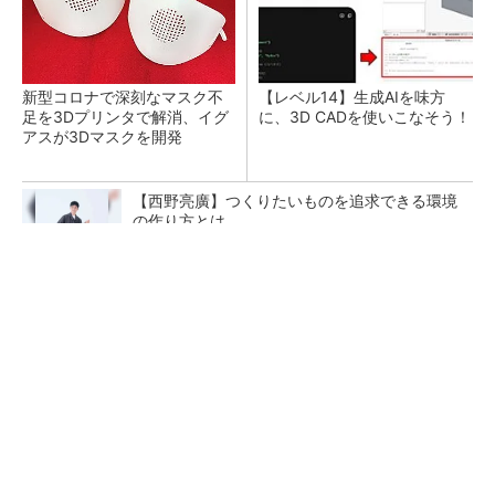
新型コロナで深刻なマスク不
【レベル14】生成AIを味方
足を3Dプリンタで解消、イグ
に、3D CADを使いこなそう！
アスが3Dマスクを開発
【西野亮廣】つくりたいものを追求できる環境
の作り方とは
PR(FINCHI on GOETHE)
令和8年熊本地震による工場への影響まとめ
狭小な駐車場に、シャープがポールカメラ式製
品発表 市場シェア10％目指す