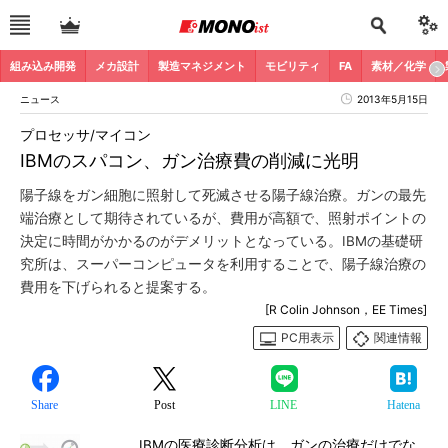
組み込み開発
メカ設計
製造マネジメント
モビリティ
FA
素材／化学
ニュース
2013年5月15日
プロセッサ/マイコン
IBMのスパコン、ガン治療費の削減に光明
陽子線をガン細胞に照射して死滅させる陽子線治療。ガンの最先
端治療として期待されているが、費用が高額で、照射ポイントの
決定に時間がかかるのがデメリットとなっている。IBMの基礎研
究所は、スーパーコンピュータを利用することで、陽子線治療の
費用を下げられると提案する。
[R Colin Johnson，EE Times]
PC用表示
関連情報
Share
Post
LINE
Hatena
IBMの医療診断分析は、ガンの治療だけでな