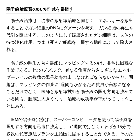
陽子線治療費の60％削減を目指す
陽子線治療は、従来の放射線治療と同じく、エネルギーを放出
することでガン細胞のDNAにダメージを与え、ガン細胞の再生や
代謝を阻止する。このようにして破壊されたガン細胞は、人体の
持つ浄化作用、つまり死んだ組織を一掃する機能によって除去さ
れる。
陽子線の照射方向を詳細にマッピングするのは、非常に困難な
作業である。1つのノズルで、異なる角度からさまざまなエネル
ギーレベルの複数の陽子線を放出しなければならないからだ。問
題は、マッピングの作業に1週間もかかるため費用が高額になる
ことだけでなく、医師と放射線技師が陽子線の照射方向を決めて
いる間も、腫瘍は大きくなり、治療の成功率が下がってしまうこ
とにある。
IBMの陽子線治療は、スーパーコンピュータを使って陽子線を
照射する方向を迅速に決定し、（1週間ではなく）わずか15分で
多数の代替療法プランを主治医に提示することができる。そのた