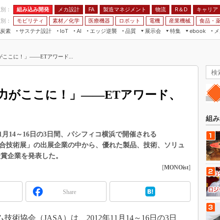
程別：
組み込み開発
メカ設計
製造マネジメント
物流
R＆D
キャリア
FA
業別：
モビリティ
素材／化学
医療機器
ロボット
電機
産業機械
食品・
炭素
サステナ設計
エッジ逆襲
品質
展示会
特集
メ
IoT
AI
ebook
伝承
組み込み開発
CEATEC
読者調査まとめ
編集後記
ここに！」――ETアワード...
JIMTOF
保全
メカ設計
つながるクルマ
組込み/エッジ コンピューティング
ス
 AI
製造マネジメント
5G
展＆IoT/5Gソリューション展
VR／AR
FA
力がここに！」――ETアワード、
IIFES
モビリティ
フィールドサービス
国際ロボット展
素材／化学
FPGA
組み
ジャパンモビリティショー
組み込み画像技術
1月14～16日の3日間、パシフィコ横浜で開催される
TECHNO-FRONTIER
12／組込み総合技術展」の出展企業の中から、優れた製品、技術、ソリュ
組み込みモデリング
人テク展
受賞企業を発表した。
Windows Embedded
[
MONOist
]
スマート工場EXPO
車載ソフト開発
EdgeTech+
Share
ISO26262
日本ものづくりワールド
無償設計ツール
AUTOMOTIVE WORLD
術協会（JASA）は、2012年11月14～16日の3日