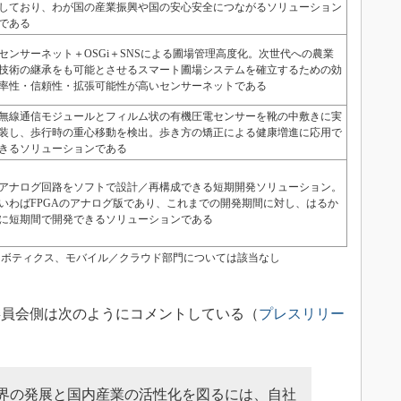
しており、わが国の産業振興や国の安心安全につながるソリューション
である
センサーネット＋OSGi＋SNSによる圃場管理高度化。次世代への農業
技術の継承をも可能とさせるスマート圃場システムを確立するための効
率性・信頼性・拡張可能性が高いセンサーネットである
無線通信モジュールとフィルム状の有機圧電センサーを靴の中敷きに実
装し、歩行時の重心移動を検出。歩き方の矯正による健康増進に応用で
きるソリューションである
アナログ回路をソフトで設計／再構成できる短期開発ソリューション。
いわばFPGAのアナログ版であり、これまでの開発期間に対し、はるか
に短期間で開発できるソリューションである
 ※ロボティクス、モバイル／クラウド部門については該当なし
員会側は次のようにコメントしている（
プレスリリー
界の発展と国内産業の活性化を図るには、自社