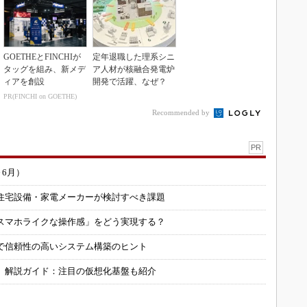
GOETHEとFINCHIが
定年退職した理系シニ
タッグを組み、新メデ
ア人材が核融合発電炉
ィアを創設
開発で活躍、なぜ？
PR(FINCHI on GOETHE)
Recommended by
PR
～6月）
住宅設備・家電メーカーが検討すべき課題
スマホライクな操作感」をどう実現する？
で信頼性の高いシステム構築のヒント
」解説ガイド：注目の仮想化基盤も紹介