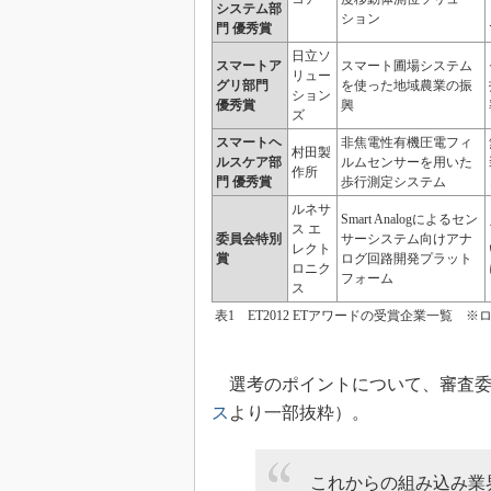
システム部
ション
門 優秀賞
日立ソ
スマートア
スマート圃場システム
リュー
グリ部門
を使った地域農業の振
ション
優秀賞
興
ズ
スマートヘ
非焦電性有機圧電フィ
村田製
ルスケア部
ルムセンサーを用いた
作所
門 優秀賞
歩行測定システム
ルネサ
Smart Analogによるセン
ス エ
委員会特別
サーシステム向けアナ
レクト
賞
ログ回路開発プラット
ロニク
フォーム
ス
表1 ET2012 ETアワードの受賞企業一覧
選考のポイントについて、審査委
ス
より一部抜粋）。
これからの組み込み業