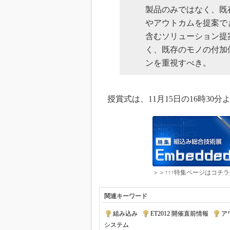
製品のみではなく、既
やアウトカムを提案で
含むソリューション提
く、既存のモノの付加
ンを重視すべき。
授賞式は、11月15日の16時30
＞＞↑↑↑特集ページはコチラ
関連キーワード
組み込み
|
ET2012 開催直前情報
|
ア
システム