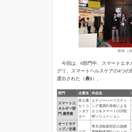
昨年（2
今回は、6部門中、スマートエネ
グリ、スマートヘルスケアの4つの
選出された（
表1
）。
部門
企業名
作品名
富士通
エナジーハーベスティ
スマートエ
セミコ
ング電源IC技術による
ネルギー部
ンダク
エコ＆スマートLED照
門 優秀賞
ター
明ソリューション
オートモテ
準天頂衛星対応の高精
ィブ／交通
コア
度移動体測位ソリュー