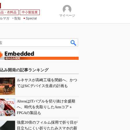
薬品・衣料品
中小製造業
マイページ
ルマガ
告知
Special
込み開発の記事ランキング
ルネサスが高崎工場を閉鎖へ、かつ
てはSiCデバイス生産の計画も
AlteraはITバブルを切り抜け全盛期
へ、時代を先取りしたArmコア＋
FPGAの製品も
強度20倍のフィルム採用で折り目が
目立ちにくい折りたたみスマホの新