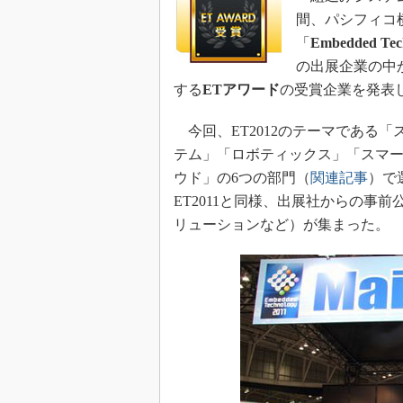
間、パシフィコ
「
Embedded T
の出展企業の中
する
ETアワード
の受賞企業を発表
今回、ET2012のテーマである
テム」「ロボティックス」「スマ
ウド」の6つの部門（
関連記事
）で
ET2011と同様、出展社からの事
リューションなど）が集まった。