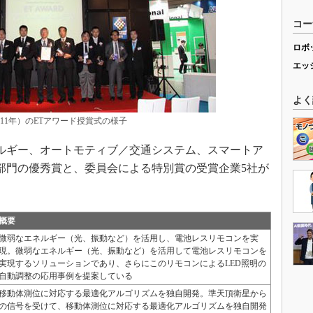
コー
ロボ
エッ
よく
011年）のETアワード授賞式の様子
ルギー、オートモティブ／交通システム、スマートア
部門の優秀賞と、委員会による特別賞の受賞企業5社が
概要
微弱なエネルギー（光、振動など）を活用し、電池レスリモコンを実
現。微弱なエネルギー（光、振動など）を活用して電池レスリモコンを
実現するソリューションであり、さらにこのリモコンによるLED照明の
自動調整の応用事例を提案している
移動体測位に対応する最適化アルゴリズムを独自開発。準天頂衛星から
の信号を受けて、移動体測位に対応する最適化アルゴリズムを独自開発