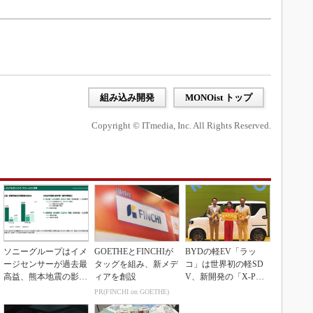
組み込み開発
MONOist トップ
Copyright © ITmedia, Inc. All Rights Reserved.
ソニーグループはイメ
GOETHEとFINCHIが
BYDの軽EV「ラッ
ージセンサーが過去最
タッグを組み、新メデ
コ」は世界初の軽SD
高益、熊本地震の影響
ィアを創設
V、新開発の「X-PAC
も限定的
K」に電動システ...
PR(FINCHI on GOETHE)