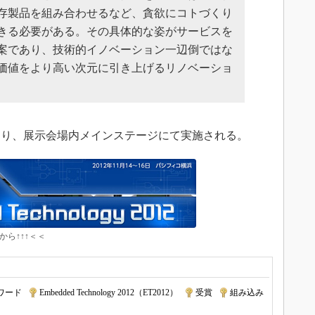
存製品を組み合わせるなど、貪欲にコトづくり
きる必要がある。その具体的な姿がサービスを
案であり、技術的イノベーション一辺倒ではな
価値をより高い次元に引き上げるリノベーショ
分より、展示会場内メインステージにて実施される。
から↑↑↑＜＜
ワード
|
Embedded Technology 2012（ET2012）
|
受賞
|
組み込み