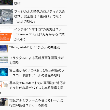
技術
フィジカルAI時代のロボティクス新
標準、安全性は「後付け」でなく
「設計の核心」
インテル“ヤマネコ”の実力は？／
「Renesas 365」は3カ月かかる作業
が1分に
“Hello, World”と「Lチカ」の共通点
フラクタルによる高精度画像認識技術
を開発
富士通からC／C++およびJava対応のソ
ースコード解析ツールの資産を取得
基本波で625MHzまでの高周波に対応す
る次世代水晶デバイスを本格量産を開
始
市販アルミフレームを使えるレール走
行型AI監視ロボットを開発