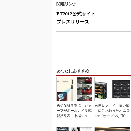
関連リンク
ET2012公式サイト
プレスリリース
あなたにおすすめ
狭小な駐車場に、シャ
異例ヒット？ 使い勝
ープがポールカメラ式
手にこだわったオムロ
製品発表 市場シェア
ンの“オープンな”IO-L
10％目指す
inkマスター