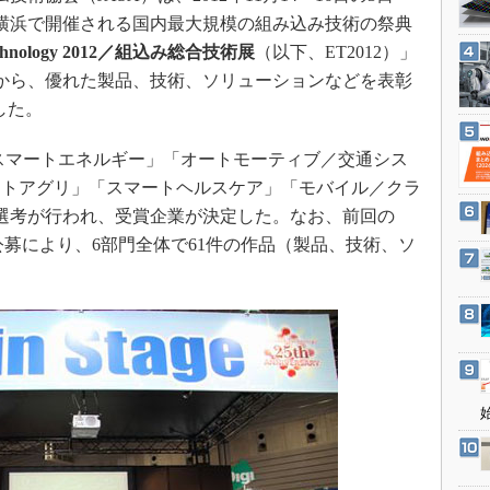
3Dプリンタ
産業オープンネット展
横浜で開催される国内最大規模の組み込み技術の祭典
デジタルツインとCAE
echnology 2012／組込み総合技術展
（以下、ET2012）」
S＆OP
から、優れた製品、技術、ソリューションなどを表彰
した。
インダストリー4.0
イノベーション
「スマートエネルギー」「オートモーティブ／交通シス
製造業ビッグデータ
ートアグリ」「スマートヘルスケア」「モバイル／クラ
メイドインジャパン
選考が行われ、受賞企業が決定した。なお、前回の
前公募により、6部門全体で61件の作品（製品、技術、ソ
植物工場
知財マネジメント
海外生産
グローバル設計・開発
制御セキュリティ
新型コロナへの対応