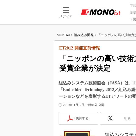
工
産
メディア
脱
つながる技術
AI×技術
MONOist
>
組み込み開発
>
「ニッポンの高い技術力が
つながる工場
AI×設備
つながるサービ
Physical
ET2012 開催直前情報
「ニッポンの高い技術
受賞企業が決定
組込みシステム技術協会（JASA）は、1
「Embedded Technology 20
ーションなどを表彰するETアワードの
2012年11月12日 14時08分 公開
印刷する
見る
組込みシステム技