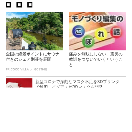
全国の絶景ポイントにサウナ
痛みを無駄にしない、震災の
付きのシェア別荘を展開
教訓をつないでいくというこ
と
PR(COCO VILLA on GOETHE)
新型コロナで深刻なマスク不足を3Dプリンタ
で解消、イグアスが3Dマスクを開発
BYDの軽EV「ラッコ」は世界初の軽SDV、新開
発の「X-PACK」に電動システ...