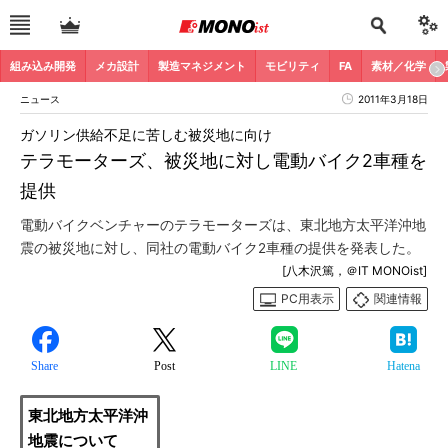
組み込み開発
メカ設計
製造マネジメント
モビリティ
FA
素材／化学
ニュース
2011年3月18日
ガソリン供給不足に苦しむ被災地に向け
テラモーターズ、被災地に対し電動バイク2車種を
提供
電動バイクベンチャーのテラモーターズは、東北地方太平洋沖地
震の被災地に対し、同社の電動バイク2車種の提供を発表した。
[八木沢篤，＠IT MONOist]
PC用表示
関連情報
Share
Post
LINE
Hatena
東北地方太平洋沖
地震について