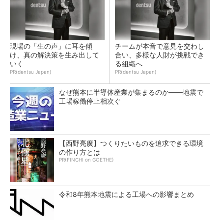
現場の「生の声」に耳を傾
チームが本音で意見を交わし
け、真の解決策を生み出して
合い、多様な人財が挑戦でき
いく
る組織へ
PR(dentsu Japan)
PR(dentsu Japan)
なぜ熊本に半導体産業が集まるのか――地震で
工場稼働停止相次ぐ
【西野亮廣】つくりたいものを追求できる環境
の作り方とは
PR(FINCHI on GOETHE)
令和8年熊本地震による工場への影響まとめ