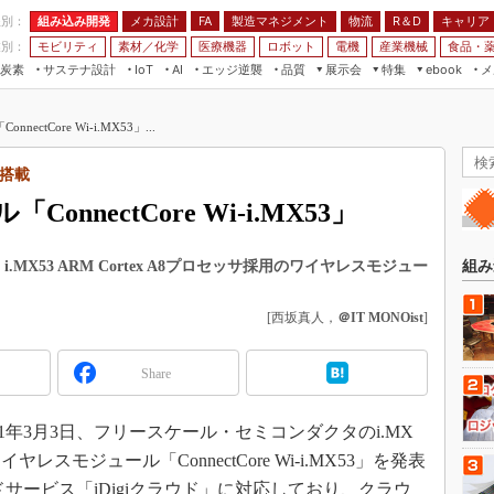
程別：
組み込み開発
メカ設計
製造マネジメント
物流
R＆D
キャリア
FA
業別：
モビリティ
素材／化学
医療機器
ロボット
電機
産業機械
食品・
炭素
サステナ設計
エッジ逆襲
品質
展示会
特集
メ
IoT
AI
ebook
伝承
組み込み開発
CEATEC
読者調査まとめ
編集後記
ctCore Wi-i.MX53」...
JIMTOF
保全
メカ設計
つながるクルマ
組込み/エッジ コンピューティング
ス
 AI
製造マネジメント
5G
サ搭載
展＆IoT/5Gソリューション展
VR／AR
FA
nnectCore Wi-i.MX53」
IIFES
モビリティ
フィールドサービス
国際ロボット展
素材／化学
FPGA
 i.MX53 ARM Cortex A8プロセッサ採用のワイヤレスモジュー
組み
ジャパンモビリティショー
組み込み画像技術
TECHNO-FRONTIER
[西坂真人，
＠IT MONOist
]
組み込みモデリング
人テク展
Windows Embedded
Share
スマート工場EXPO
車載ソフト開発
EdgeTech+
1年3月3日、フリースケール・セミコンダクタのi.MX
ISO26262
日本ものづくりワールド
モジュール「ConnectCore Wi-i.MX53」を発表
無償設計ツール
AUTOMOTIVE WORLD
サービス「iDigiクラウド」に対応しており、クラウ