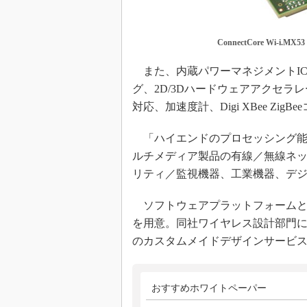
ConnectCore Wi-i.MX53
また、内蔵パワーマネジメントIC、1
グ、2D/3Dハードウェアアクセ
対応、加速度計、Digi XBee Z
「ハイエンドのプロセッシング能
ルチメディア製品の有線／無線ネ
リティ／監視機器、工業機器、デ
ソフトウェアプラットフォームとしてLinux／
を用意。同社ワイヤレス設計部門によるF
のカスタムメイドデザインサービ
おすすめホワイトペーパー