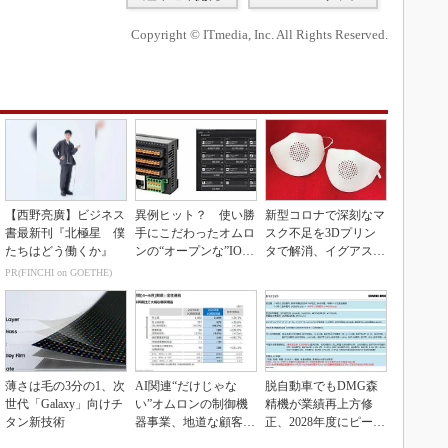
Copyright © ITmedia, Inc. All Rights Reserved.
【西野亮廣】ビジネス
異例ヒット？ 使い勝
新型コロナで深刻なマ
書最新刊『北極星 僕
手にこだわったオムロ
スク不足を3Dプリン
たちはどう働くか』
ンの“オープンな”IO-L
タで解消、イグアスが
inkマスター
3Dマスクを開発
PR(FINCHI on GOETHE)
薄さは毛の3分の1、次
AI関連“だけじゃな
脱自動車でもDMG森
世代「Galaxy」向けチ
い”オムロンの制御機
精機が業績再上方修
タン新技術
器事業、地道な顧客基
正、2028年度にピーク
盤強化が結実
利益計画