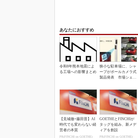
あなたにおすすめ
令和8年熊本地震によ
狭小な駐車場に、シャ
る工場への影響まとめ
ープがポールカメラ式
製品発表 市場シェア
10％目指す
【見城徹×藤田晋】AI
GOETHEとFINCHIが
時代でも変わらない経
タッグを組み、新メデ
営者の本質
ィアを創設
PR(FINCHI on GOETHE)
PR(FINCHI on GOETHE)