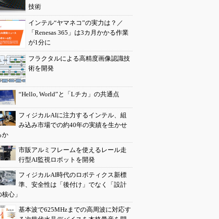
技術
インテル“ヤマネコ”の実力は？／
「Renesas 365」は3カ月かかる作業
が1分に
フラクタルによる高精度画像認識技
術を開発
“Hello, World”と「Lチカ」の共通点
フィジカルAIに注力するインテル、組
み込み市場での約40年の実績を生かせ
るか
市販アルミフレームを使えるレール走
行型AI監視ロボットを開発
フィジカルAI時代のロボティクス新標
準、安全性は「後付け」でなく「設計
の核心」
基本波で625MHzまでの高周波に対応す