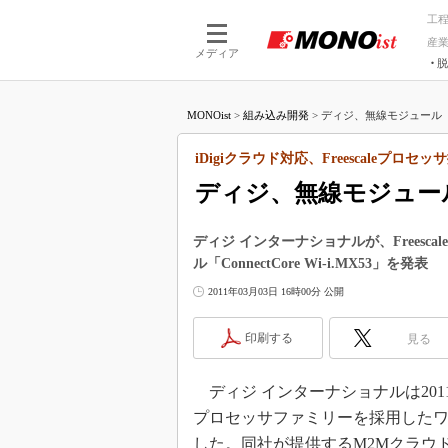
工
産
メディア
脱
つながる技術
AI×技術
MONOist
>
組み込み開発
>
ディジ、無線モジュール「Conne
つながる工場
AI×設備
つながるサービ
Physical
iDigiクラウド対応、Freescaleプロセッ
ディジ、無線モジュール「Co
ディジ インターナショナルが、Freescale
ル「ConnectCore Wi-i.MX53」を発表
2011年03月03日 16時00分 公開
印刷する
見る
ディジ インターナショナルは201
プロセッサファミリーを採用したワイヤレス
した。同社が提供するM2Mクラウド