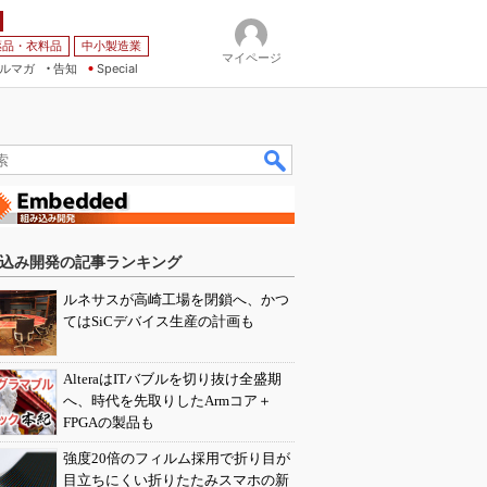
薬品・衣料品
中小製造業
マイページ
ルマガ
告知
Special
込み開発の記事ランキング
ルネサスが高崎工場を閉鎖へ、かつ
てはSiCデバイス生産の計画も
AlteraはITバブルを切り抜け全盛期
へ、時代を先取りしたArmコア＋
FPGAの製品も
強度20倍のフィルム採用で折り目が
目立ちにくい折りたたみスマホの新