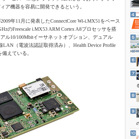
3Dプリンタ
産業オープンネット展
ディア機器を容易に開発できるという。
デジタルツインとCAE
が2009年11月に発表したConnectCore Wi-i.MX51をベース
S＆OP
escale i.MX53 ARM Cortex A8プロセッサを搭
インダストリー4.0
ル10/100Mbitイーサネットオプション、デュアル
イノベーション
n無線LAN（電波法認証取得済み）、Health Device Profile
製造業ビッグデータ
ティを備えている。
メイドインジャパン
植物工場
知財マネジメント
海外生産
グローバル設計・開発
制御セキュリティ
新型コロナへの対応