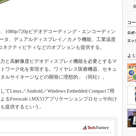
コー
080p/720pビデオデコーディング・エンコーディン
ロボ
ラレータ、デュアルディスプレイ／カメラ機能、工業温度
エッ
igBeeコネクティビティなどのオプションも提供する。
よく
力と高解像度ビデオディスプレイ機能を必要とするマ
ットワーク化を実現する。ワイヤレス医療機器、セキュ
ジタルサイネージなどの開発に理想的」（同社）。
Android／Windows Embedded Compact 7用
reescale i.MX53アプリケーションプロセッサ向け
スも提供するという。