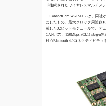
ド接続されたワイヤレスマルチメ
ConnectCore Wi-i.MX53は、同社
にしたもの。最大クロック周波数1GHzのFre
載した32ビットモジュールで、デュア
CANバス、150Mbps 802.11a/b/g/
対応Bluetooth 4.0コネクティビ