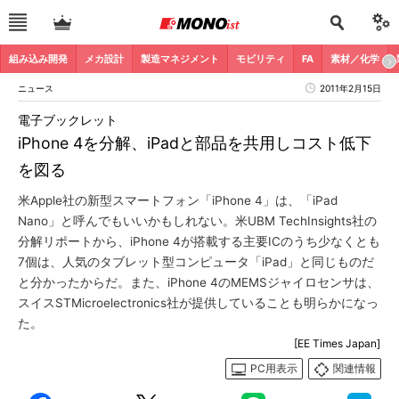
組み込み開発
メカ設計
製造マネジメント
モビリティ
FA
素材／化学
ニュース
2011年2月15日
電子ブックレット
iPhone 4を分解、iPadと部品を共用しコスト低下
を図る
米Apple社の新型スマートフォン「iPhone 4」は、「iPad
Nano」と呼んでもいいかもしれない。米UBM TechInsights社の
分解リポートから、iPhone 4が搭載する主要ICのうち少なくとも
7個は、人気のタブレット型コンピュータ「iPad」と同じものだ
と分かったからだ。また、iPhone 4のMEMSジャイロセンサは、
スイスSTMicroelectronics社が提供していることも明らかになっ
た。
[EE Times Japan]
PC用表示
関連情報