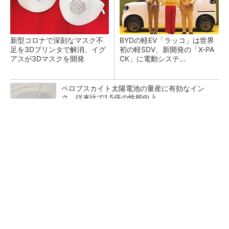
新型コロナで深刻なマスク不
BYDの軽EV「ラッコ」は世界
足を3Dプリンタで解消、イグ
初の軽SDV、新開発の「X-PA
アスが3Dマスクを開発
CK」に電動システ...
ペロブスカイト太陽電池の量産に有効なイン
ク、従来比で1.5倍の性能向上
シェア別荘「COCO VILLA Owners」3選
PR(COCO VILLA on GOETHE)
【レベル14】生成AIを味方に、3D CADを使い
こなそう！