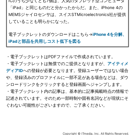
ICのうち少なくとも7個は、人気のタブレット型コンピュータ
「iPad」と同じものだと分かったからだ。また、iPhone 4の
MEMSジャイロセンサは、スイスSTMicroelectronics社が提供
していることも明らかになった。
電子ブックレットのダウンロードはこちら→
iPhone 4を分解、
iPadと部品を共用しコスト低下を図る
・電子ブックレットはPDFファイルで作成されています。
・電子ブックレットは無償でのご提供となりますが、
アイティメ
ディアID
への登録が必要となります。登録ユーザーではない場合
や、登録済みのプロファイルに一部不足がある場合などは、ダウ
ンロードリンクをクリックすると登録画面へジャンプします。
・電子ブックレット内の記事は、基本的に記事掲載時点の情報で
記述されています。そのため一部時制や固有名詞などが現状にそ
ぐわない可能性がございますので、ご了承ください。
Copyright © ITmedia, Inc. All Rights Reserved.