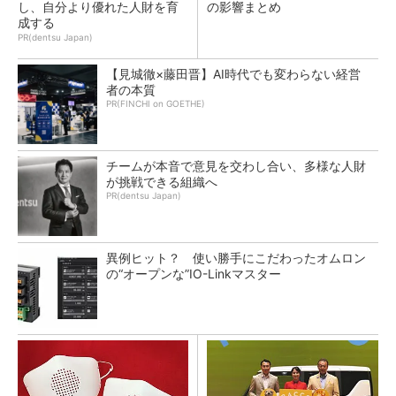
し、自分より優れた人財を育
の影響まとめ
成する
PR(dentsu Japan)
【見城徹×藤田晋】AI時代でも変わらない経営
者の本質
PR(FINCHI on GOETHE)
チームが本音で意見を交わし合い、多様な人財
が挑戦できる組織へ
PR(dentsu Japan)
異例ヒット？ 使い勝手にこだわったオムロン
の“オープンな”IO-Linkマスター