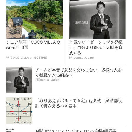
シェア別荘「COCO VILLA O
全員がリーダーシップを発揮
wners」3選
し、自分より優れた人財を育
成する
PR(COCO VILLA on GOETHE)
PR(dentsu Japan)
チームが本音で意見を交わし合い、多様な人財
が挑戦できる組織へ
PR(dentsu Japan)
「取りあえずボルトで固定」は禁物 締結部設
計で押さえるべき基本
AI関連“だけじゃない”オムロンの制御機器事