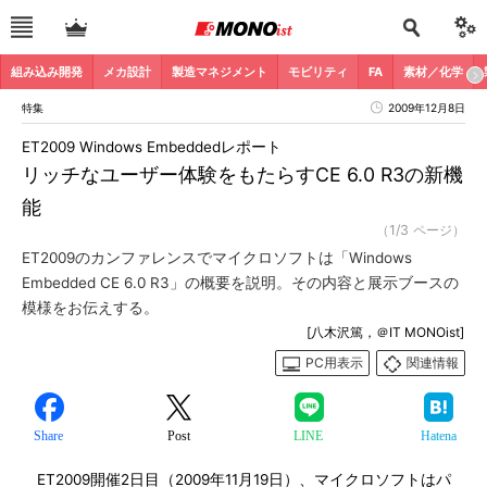
組み込み開発
メカ設計
製造マネジメント
モビリティ
FA
素材／化学
特集
2009年12月8日
ET2009 Windows Embeddedレポート
リッチなユーザー体験をもたらすCE 6.0 R3の新機
能
（1/3 ページ）
ET2009のカンファレンスでマイクロソフトは「Windows
Embedded CE 6.0 R3」の概要を説明。その内容と展示ブースの
模様をお伝えする。
[八木沢篤，＠IT MONOist]
PC用表示
関連情報
Share
Post
LINE
Hatena
ET2009開催2日目（2009年11月19日）、マイクロソフトはパ