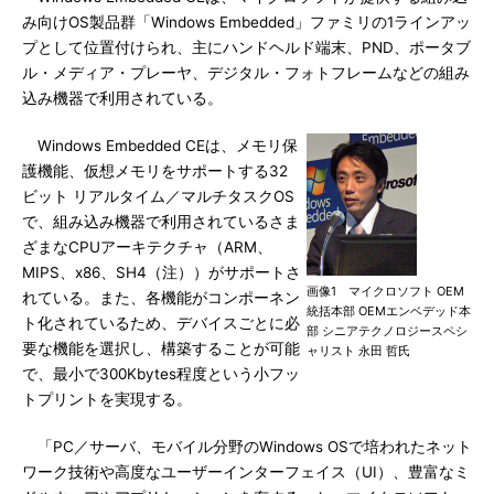
み向けOS製品群「Windows Embedded」ファミリの1ラインアッ
プとして位置付けられ、主にハンドヘルド端末、PND、ポータブ
ル・メディア・プレーヤ、デジタル・フォトフレームなどの組み
込み機器で利用されている。
Windows Embedded CEは、メモリ保
護機能、仮想メモリをサポートする32
ビット リアルタイム／マルチタスクOS
で、組み込み機器で利用されているさま
ざまなCPUアーキテクチャ（ARM、
MIPS、x86、SH4（注））がサポートさ
画像1 マイクロソフト OEM
れている。また、各機能がコンポーネン
統括本部 OEMエンベデッド本
ト化されているため、デバイスごとに必
部 シニアテクノロジースペシ
要な機能を選択し、構築することが可能
ャリスト 永田 哲氏
で、最小で300Kbytes程度という小フッ
トプリントを実現する。
「PC／サーバ、モバイル分野のWindows OSで培われたネット
ワーク技術や高度なユーザーインターフェイス（UI）、豊富なミ