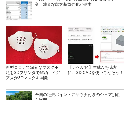
業、地道な顧客基盤強化が結実
新型コロナで深刻なマスク不
【レベル14】生成AIを味方
足を3Dプリンタで解消、イグ
に、3D CADを使いこなそう！
アスが3Dマスクを開発
全国の絶景ポイントにサウナ付きのシェア別荘
を展開
PR(COCO VILLA on GOETHE)
令和8年熊本地震による工場への影響まとめ