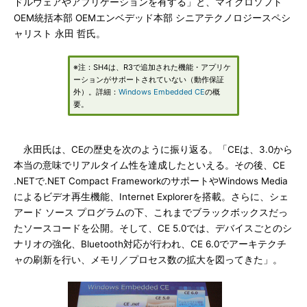
ドルウェアやアプリケーションを有する」と、マイクロソフト
OEM統括本部 OEMエンベデッド本部 シニアテクノロジースペシ
ャリスト 永田 哲氏。
※注：SH4は、R3で追加された機能・アプリケ
ーションがサポートされていない（動作保証
外）。詳細：
Windows Embedded CE
の概
要。
永田氏は、CEの歴史を次のように振り返る。「CEは、3.0から
本当の意味でリアルタイム性を達成したといえる。その後、CE
.NETで.NET Compact FrameworkのサポートやWindows Media
によるビデオ再生機能、Internet Explorerを搭載。さらに、シェ
アード ソース プログラムの下、これまでブラックボックスだっ
たソースコードを公開。そして、CE 5.0では、デバイスごとのシ
ナリオの強化、Bluetooth対応が行われ、CE 6.0でアーキテクチ
ャの刷新を行い、メモリ／プロセス数の拡大を図ってきた」。