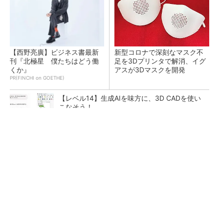
【西野亮廣】ビジネス書最新
新型コロナで深刻なマスク不
刊『北極星 僕たちはどう働
足を3Dプリンタで解消、イグ
くか』
アスが3Dマスクを開発
PR(FINCHI on GOETHE)
【レベル14】生成AIを味方に、3D CADを使い
こなそう！
令和8年熊本地震による工場への影響まとめ
狭小な駐車場に、シャープがポールカメラ式製
品発表 市場シェア10％目指す