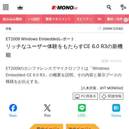
組み込み開発
メカ設計
製造マネジメント
モビリティ
FA
素材／化学
特集
2009年12月8日
ET2009 Windows Embeddedレポート
リッチなユーザー体験をもたらすCE 6.0 R3の新機
能
（2/3 ページ）
ET2009のカンファレンスでマイクロソフトは「Windows
Embedded CE 6.0 R3」の概要を説明。その内容と展示ブースの
模様をお伝えする。
[八木沢篤，＠IT MONOist]
PC用表示
関連情報
Share
Post
LINE
Hatena
前のページへ
次のページへ