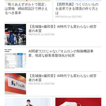
「取りあえずボルトで固定」
【西野亮廣】つくりたいもの
は禁物 締結部設計で押さえ
を追求できる環境の作り方と
るべき基本
は
PR(FINCHI on GOETHE)
【見城徹×藤田晋】AI時代でも変わらない経営
者の本質
PR(FINCHI on GOETHE)
AI関連“だけじゃない”オムロンの制御機器事
業、地道な顧客基盤強化が結実
【見城徹×藤田晋】AI時代でも変わらない経営
者の本質
PR(FINCHI on GOETHE)