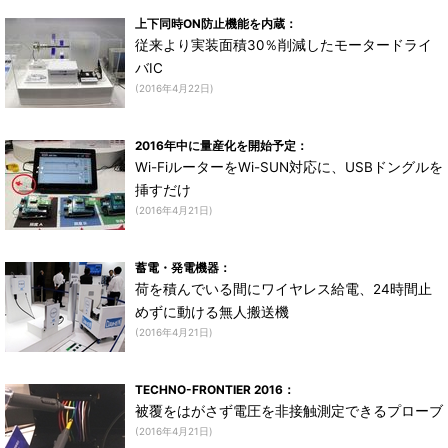
上下同時ON防止機能を内蔵：
従来より実装面積30％削減したモータードライ
バIC
(2016年4月22日)
2016年中に量産化を開始予定：
Wi-FiルーターをWi-SUN対応に、USBドングルを
挿すだけ
(2016年4月21日)
蓄電・発電機器：
荷を積んでいる間にワイヤレス給電、24時間止
めずに動ける無人搬送機
(2016年4月21日)
TECHNO-FRONTIER 2016：
被覆をはがさず電圧を非接触測定できるプローブ
(2016年4月21日)