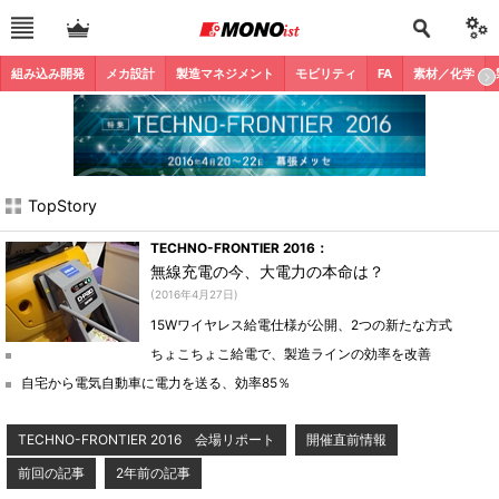
組み込み開発
メカ設計
製造マネジメント
モビリティ
FA
素材／化学
TopStory
TECHNO-FRONTIER 2016：
無線充電の今、大電力の本命は？
(2016年4月27日)
15Wワイヤレス給電仕様が公開、2つの新たな方式
ちょこちょこ給電で、製造ラインの効率を改善
自宅から電気自動車に電力を送る、効率85％
TECHNO-FRONTIER 2016 会場リポート
開催直前情報
前回の記事
2年前の記事