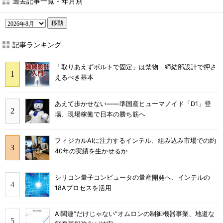
過去記事一覧 - 年月別
移動
記事ランキング
「取りあえずボルトで固定」は禁物 締結部設計で押さ
えるべき基本
あえて歩かせない――準国産ヒューマノイド「D1」登
場、現場稼働で日本の勝ち筋へ
フィジカルAIに注力するインテル、組み込み市場での約
40年の実績を生かせるか
シリコン量子コンピュータの量産開発へ、インテルの
18Aプロセスを活用
AI関連“だけじゃない”オムロンの制御機器事業、地道な