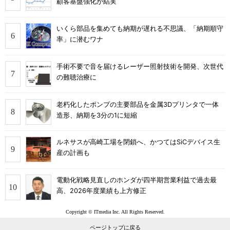
顧客基盤強化が結実
いくら部品を集めても納期が遅れる不思議、「納期順守
率」に潜むワナ
手術不要で音を届けるレーザー照射技術を開発、次世代
の難聴治療に
老朽化したポンプの主要部品を金属3Dプリンタで一体
造形、納期を3分の1に短縮
ルネサスが高崎工場を閉鎖へ、かつてはSiCデバイス生
産の計画も
電動化戦略見直しのホンダが四半期営業利益で過去最
高、2026年度業績も上方修正
Copyright © ITmedia Inc. All Rights Reserved.
ページトップに戻る