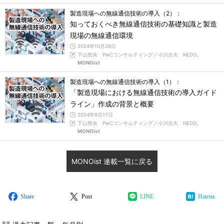
製造現場への無線通信技術の導入（2）：
知っておくべき無線通信技術の基礎知識と製造
現場の無線通信環境
2024年10月28日
下山智央 PwCコンサルティング／小川吉大 NEDO,
MONOist
製造現場への無線通信技術の導入（1）：
「製造現場における無線通信技術の導入ガイド
ライン」作成の背景と概要
2024年9月17日
下山智央 PwCコンサルティング／小川吉大 NEDO,
MONOist
MONOist 連載一覧に戻る
Share
Post
LINE
Hatena