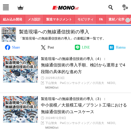
組み込み開発
メカ設計
製造マネジメント
モビリティ
FA
素材／化学
製造現場への無線通信技術の導入
「製造現場への無線通信技術の導入」の連載記事一覧です。
Share
Post
LINE
Hatena
製造現場への無線通信技術の導入（4）：
無線通信技術の導入手順、検討から運用まで4
段階の具体的な進め方
2025年2月3日
下山智央 PwCコンサルティング／小川吉大 NEDO,
MONOist
製造現場への無線通信技術の導入（3）：
中小規模／大規模工場／プラント工場における
無線通信技術のユースケース
2024年12月9日
下山智央 PwCコンサルティング／小川吉大 NEDO,
MONOist