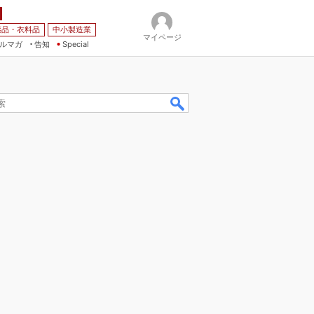
薬品・衣料品
中小製造業
マイページ
ルマガ
告知
Special