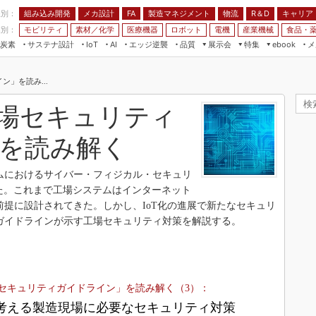
程別：
組み込み開発
メカ設計
製造マネジメント
物流
R＆D
キャリア
FA
業別：
モビリティ
素材／化学
医療機器
ロボット
電機
産業機械
食品・
炭素
サステナ設計
エッジ逆襲
品質
展示会
特集
メ
IoT
AI
ebook
伝承
組み込み開発
CEATEC
読者調査まとめ
編集後記
」を読み...
JIMTOF
保全
メカ設計
つながるクルマ
組込み/エッジ コンピューティング
ス
 AI
製造マネジメント
5G
場セキュリティ
展＆IoT/5Gソリューション展
VR／AR
FA
IIFES
を読み解く
モビリティ
フィールドサービス
国際ロボット展
素材／化学
FPGA
テムにおけるサイバー・フィジカル・セキュリ
ジャパンモビリティショー
表した。これまで工場システムはインターネット
組み込み画像技術
TECHNO-FRONTIER
提に設計されてきた。しかし、IoT化の進展で新たなセキュリ
組み込みモデリング
ガイドラインが示す工場セキュリティ対策を解説する。
人テク展
Windows Embedded
スマート工場EXPO
車載ソフト開発
EdgeTech+
ISO26262
日本ものづくりワールド
セキュリティガイドライン」を読み解く（3）：
無償設計ツール
考える製造現場に必要なセキュリティ対策
AUTOMOTIVE WORLD