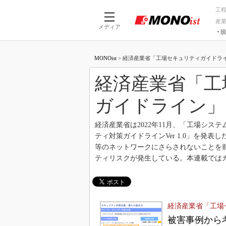
工
産
メディア
脱
つながる技術
AI×技術
MONOist
>
経済産業省「工場セキュリティガイドライン
つながる工場
AI×設備
つながるサービ
Physical
経済産業省「工
ガイドライン」
経済産業省は2022年11月、「工場シス
ティ対策ガイドラインVer 1.0」を発
等のネットワークにさらされないことを前
ティリスクが発生している。本連載では
経済産業省「工場
被害事例から