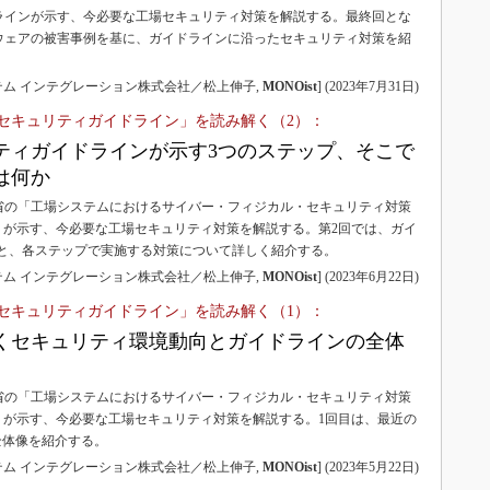
3Dプリンタ
ラインが示す、今必要な工場セキュリティ対策を解説する。最終回とな
産業オープンネット展
ウェアの被害事例を基に、ガイドラインに沿ったセキュリティ対策を紹
デジタルツインとCAE
S＆OP
テム インテグレーション株式会社／松上伸子,
MONOist
]
(
2023年7月31日
)
インダストリー4.0
セキュリティガイドライン」を読み解く（2）：
イノベーション
ティガイドラインが示す3つのステップ、そこで
は何か
製造業ビッグデータ
省の「工場システムにおけるサイバー・フィジカル・セキュリティ対策
メイドインジャパン
1.0」が示す、今必要な工場セキュリティ対策を解説する。第2回では、ガイ
植物工場
と、各ステップで実施する対策について詳しく紹介する。
テム インテグレーション株式会社／松上伸子,
MONOist
]
(
2023年6月22日
)
知財マネジメント
セキュリティガイドライン」を読み解く（1）：
海外生産
くセキュリティ環境動向とガイドラインの全体
グローバル設計・開発
制御セキュリティ
省の「工場システムにおけるサイバー・フィジカル・セキュリティ対策
新型コロナへの対応
1.0」が示す、今必要な工場セキュリティ対策を解説する。1回目は、最近の
全体像を紹介する。
テム インテグレーション株式会社／松上伸子,
MONOist
]
(
2023年5月22日
)