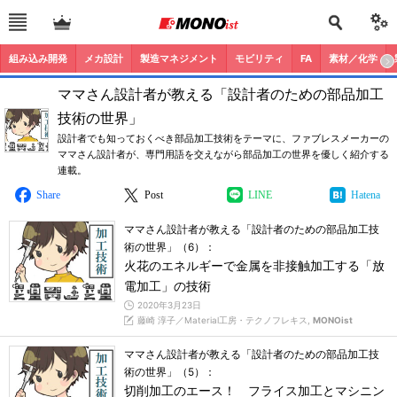
組み込み開発
メカ設計
製造マネジメント
モビリティ
FA
素材／化学
ママさん設計者が教える「設計者のための部品加工
技術の世界」
設計者でも知っておくべき部品加工技術をテーマに、ファブレスメーカーの
ママさん設計者が、専門用語を交えながら部品加工の世界を優しく紹介する
連載。
Share
Post
LINE
Hatena
ママさん設計者が教える「設計者のための部品加工技
術の世界」（6）：
火花のエネルギーで金属を非接触加工する「放
電加工」の技術
2020年3月23日
藤崎 淳子／Material工房・テクノフレキス,
MONOist
ママさん設計者が教える「設計者のための部品加工技
術の世界」（5）：
切削加工のエース！ フライス加工とマシニン