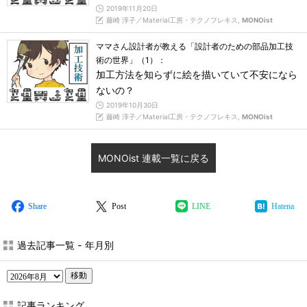
2019年11月20日
藤崎 淳子／Material工房・テクノフレキス,
MONOist
ママさん設計者が教える「設計者のための部品加工技
術の世界」（1）：
加工方法を知らずに絵を描いていて不安になら
ないの？
2019年10月30日
藤崎 淳子／Material工房・テクノフレキス,
MONOist
MONOist 連載一覧に戻る
Share
Post
LINE
Hatena
過去記事一覧 - 年月別
移動
記事ランキング