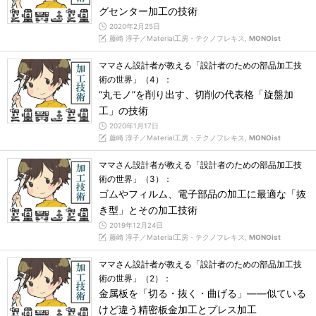
グセンター加工の技術
2020年2月25日
藤崎 淳子／Material工房・テクノフレキス,
MONOist
ママさん設計者が教える「設計者のための部品加工技
術の世界」（4）：
“丸モノ”を削り出す、切削の代表格「旋盤加
工」の技術
2020年1月17日
藤崎 淳子／Material工房・テクノフレキス,
MONOist
ママさん設計者が教える「設計者のための部品加工技
術の世界」（3）：
ゴムやフィルム、電子部品の加工に最適な「抜
き型」とその加工技術
2019年12月24日
藤崎 淳子／Material工房・テクノフレキス,
MONOist
ママさん設計者が教える「設計者のための部品加工技
術の世界」（2）：
金属板を「切る・抜く・曲げる」――似ている
けど違う精密板金加工とプレス加工