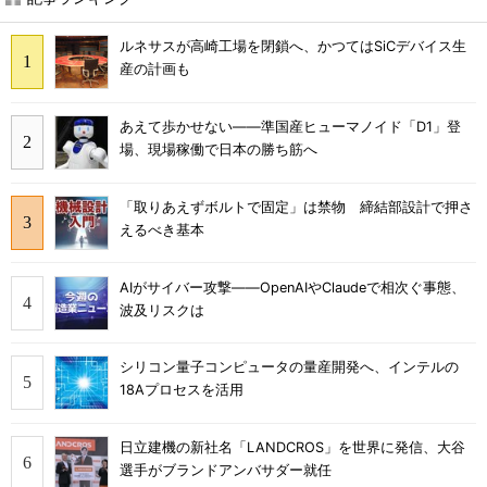
ルネサスが高崎工場を閉鎖へ、かつてはSiCデバイス生
産の計画も
あえて歩かせない――準国産ヒューマノイド「D1」登
場、現場稼働で日本の勝ち筋へ
「取りあえずボルトで固定」は禁物 締結部設計で押さ
えるべき基本
AIがサイバー攻撃――OpenAIやClaudeで相次ぐ事態、
波及リスクは
シリコン量子コンピュータの量産開発へ、インテルの
18Aプロセスを活用
日立建機の新社名「LANDCROS」を世界に発信、大谷
選手がブランドアンバサダー就任