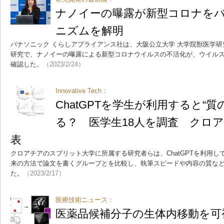
ナノイーの曝露が新型コロナを
ニズムを解明
パナソニック くらしアプライアンス社は、大阪公立大学 大学院獣医学研
研究で、ナノイーの曝露による新型コロナウイルスの不活化が、ウイル
確認した。
（2023/2/24）
Innovative Tech：
ChatGPTを学生が利用すると“
る？ 医学生18人を調査 クロ
表
クロアチアのスプリット大学に所属する研究者らは、ChatGPTを利用
来の方法で論文を書くグループとを比較し、執筆スピードや内容の質な
た。
（2023/2/17）
医療技術ニュース：
医薬品候補分子の生体内移動を可