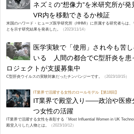
ネズミの“想像力”を米研究所が
VR内を移動できるか検証
米国のハワード・ヒューズ医学研究所（HHMI）に所属する研究者らは、
とを示す研究結果を発表した。
（2023/11/14）
医学実験で「使用」され今も苦
いる 人間の都合でC型肝炎を患
ロジェクトが支援募集中
C型肝炎ウイルスの実験対象だったチンパンジーです。
（2023/10/15）
IT業界で活躍する女性のロールモデル【第18回】
IT業界で殿堂入り――政治や医
つ女性の活躍
IT業界で活躍する女性を表彰する「Most Influential Women in UK T
殿堂入りした人物とは。
（2023/10/12）