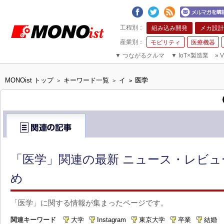
組み込み開発
メカ設計
モビリティ
医療機器
▼
つながるクルマ
▼
IoT×製造業
»
V
MONOist トップ
キーワード一覧
イ
医学
>
>
>
「医学」関連の最新 ニュース・レビュ
め
「医学」に関する情報が集まったページです。
関連キーワード
大学
Instagram
東京大学
卒業
結婚