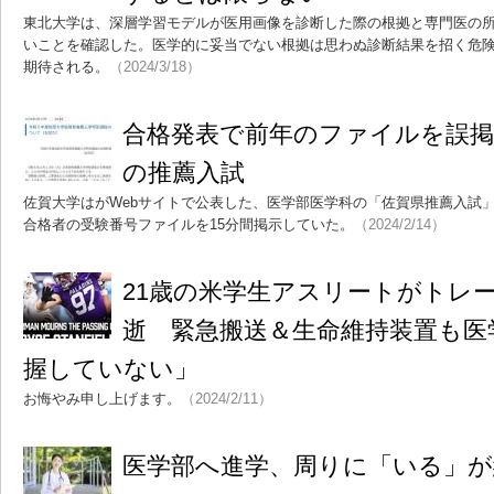
東北大学は、深層学習モデルが医用画像を診断した際の根拠と専門医の
いことを確認した。医学的に妥当でない根拠は思わぬ診断結果を招く危険
期待される。
（2024/3/18）
合格発表で前年のファイルを誤掲
の推薦入試
佐賀大学はがWebサイトで公表した、医学部医学科の「佐賀県推薦入試
合格者の受験番号ファイルを15分間掲示していた。
（2024/2/14）
21歳の米学生アスリートがトレ
逝 緊急搬送＆生命維持装置も医
握していない」
お悔やみ申し上げます。
（2024/2/11）
医学部へ進学、周りに「いる」が