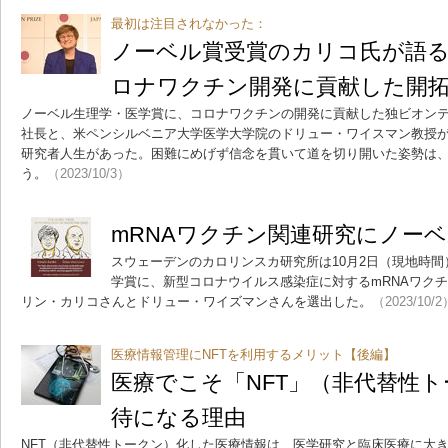
最初は注目されなかった：
ノーベル賞受賞のカリコ氏が語る
ロナワクチン開発に貢献した開
ノーベル生理学・医学賞に、コロナワクチンの開発に貢献した独ビオン
社長と、米ペンシルベニア大学医学大学院のドリュー・ワイスマン教授
研究者人生があった。困難にめげず信念を貫いて道を切り開いた姿勢は
う。
（2023/10/3）
mRNAワクチン関連研究にノー
スウェーデンのカロリンスカ研究所は10月2日（現地時間
学賞に、新型コロナウイルス感染症に対するmRNAワク
リン・カリコさんとドリュー・ワイズマンさんを選出した。
（2023/10/2
医療情報管理にNFTを利用するメリット【後編】
医療でこそ「NFT」（非代替性
待になる理由
NFT（非代替性トークン）化した医療情報は、医学研究と臨床医療に大