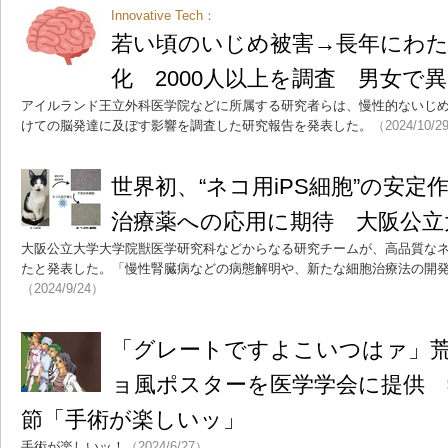
Innovative Tech：
若い頃のいじめ被害→長年にわ
化 2000人以上を調査 男女で
アイルランド王立外科医学院などに所属する研究者らは、慢性的ないじ
けての脳発達に及ぼす影響を調査した研究報告を発表した。
（2024/10/2
世界初、“ネコ用iPS細胞”の安
治療薬への応用に期待 大阪公立
大阪公立大学大学院獣医学研究科などからなる研究チームが、高品質なネ
たと発表した。「慢性腎臓病などの病態解明や、新たな細胞治療法の開
（2024/9/24）
「グレートですよこいつはァ」
ョ風ポスターを医学学会に提供 
節「手術が楽しいッ」
手術が楽しいッ！
（2024/6/27）