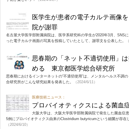
医学生が患者の電子カルテ画像を
院が謝罪
名古屋大学医学部附属病院は、医学系研究科の学生が2020年3月、SNS
った電子カルテ画面の写真を投稿していたとして、謝罪文を公表した。
（
思春期の「ネット不適切使用」
める 東京都医学総合研究所
思春期におけるインターネットの“不適切使用”は、メンタルヘルス不調
合研究所がこんな研究結果を発表した。
（2024/6/11）
医療技術ニュース：
プロバイオティクスによる菌血
大阪大学は、大阪大学医学部附属病院で発生した菌血症
5例にプロバイオティクス由来のClostridium butyricumという細菌
（2024/6/10）