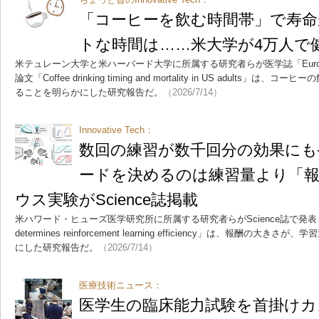
「コーヒーを飲む時間帯」で寿命
トな時間は……米大学が4万人で
米テュレーン大学と米ハーバード大学に所属する研究者らが医学誌「European 
論文「Coffee drinking timing and mortality in US adult
ることを明らかにした研究報告だ。
（2026/7/14）
Innovative Tech：
数回の練習が数千回分の効果にも
ードを決めるのは練習量より「
ウス実験がScience誌掲載
米ハワード・ヒューズ医学研究所に所属する研究者らがScience誌で発表した論文
determines reinforcement learning efficiency」は、報酬
にした研究報告だ。
（2026/7/14）
医療技術ニュース：
医学生の臨床能力試験を首掛けカ