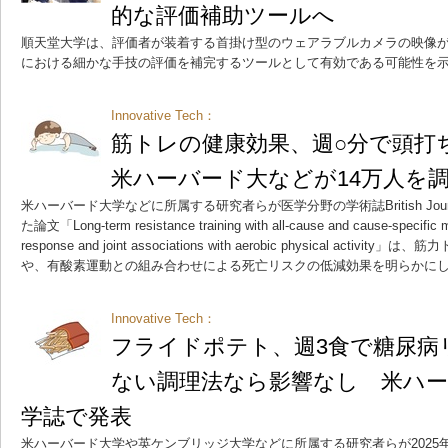
的な評価補助ツールへ
順天堂大学は、評価者が装着する首掛け型のウェアラブルカメラの映像
における細かな手技の評価を補完するツールとして有効である可能性を
Innovative Tech：
筋トレの健康効果、週○分で頭
米ハーバード大などが14万人を
米ハーバード大学などに所属する研究者らが医学分野の学術誌British Journal of
た論文「Long-term resistance training with all-cause and cause-specific mo
response and joint associations with aerobic physical act
や、有酸素運動との組み合わせによる死亡リスクの低減効果を明らかに
Innovative Tech：
フライドポテト、週3食で糖尿病
ない調理法なら影響なし 米ハ
学誌で発表
米ハーバード大学や英ケンブリッジ大学などに所属する研究者らが2025年9