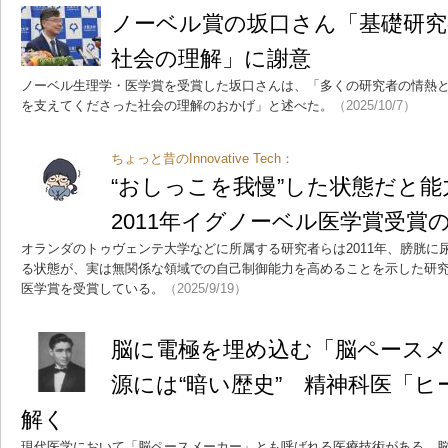
ノーベル賞の坂口さん「基礎研究
社会の理解」に謝意
ノーベル生理学・医学賞を受賞した坂口さんは、「多くの研究者の情熱
を支えてくださった社会の理解のおかげ」と述べた。
（2025/10/7）
ちょっと昔のInnovative Tech：
“おしっこを我慢”した状態だと
2011年イグノーベル医学賞受賞
オランダのトゥヴェンテ大学などに所属する研究者らは2011年、膀胱に
る状態が、実は無関係な領域での自己制御能力を高めることを示した研究報
医学賞を受賞している。
（2025/9/19）
脳に電極を埋め込む「脳ペースメ
源には“暗い歴史” 精神科医「
解く
現代医学において「脳ペースメーカー」とも呼ばれる医療技術がある。