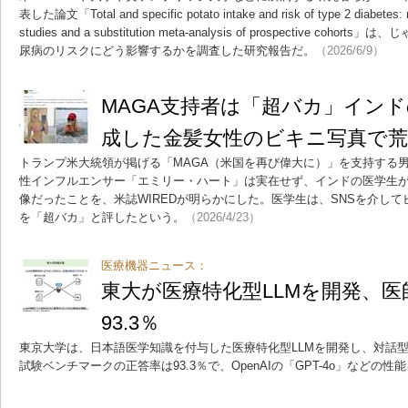
表した論文「Total and specific potato intake and risk of type 2 diabetes: r
studies and a substitution meta-analysis of prospective c
尿病のリスクにどう影響するかを調査した研究報告だ。
（2026/6/9）
MAGA支持者は「超バカ」インド
成した金髪女性のビキニ写真で
トランプ米大統領が掲げる「MAGA（米国を再び偉大に）」を支持する
性インフルエンサー「エミリー・ハート」は実在せず、インドの医学生が
像だったことを、米誌WIREDが明らかにした。医学生は、SNSを介し
を「超バカ」と評したという。
（2026/4/23）
医療機器ニュース：
東大が医療特化型LLMを開発、
93.3％
東京大学は、日本語医学知識を付与した医療特化型LLMを開発し、対話型
試験ベンチマークの正答率は93.3％で、OpenAIの「GPT-4o」などの性