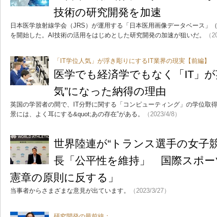
技術の研究開発を加速
日本医学放射線学会（JRS）が運用する「日本医用画像データベース」（J
を開始した。AI技術の活用をはじめとした研究開発の加速が狙いだ。
（20
「IT学位人気」が浮き彫りにするIT業界の現実【前編】
医学でも経済学でもなく「IT」が
気”になった納得の理由
英国の学習者の間で、IT分野に関する「コンピューティング」の学位取
景には、よく耳にする&quot;あの存在”がある。
（2023/4/8）
世界陸連が“トランス選手の女子
長「公平性を維持」 国際スポー
憲章の原則に反する」
当事者からさまざまな意見が出ています。
（2023/3/27）
研究開発の最前線：