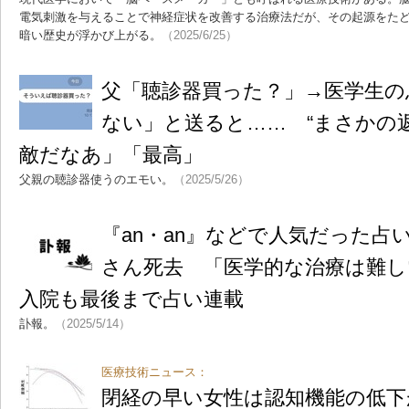
電気刺激を与えることで神経症状を改善する治療法だが、その起源をたどる
暗い歴史が浮かび上がる。
（2025/6/25）
父「聴診器買った？」→医学生の
ない」と送ると…… “まさかの返
敵だなあ」「最高」
父親の聴診器使うのエモい。
（2025/5/26）
『an・an』などで人気だった占
さん死去 「医学的な治療は難し
入院も最後まで占い連載
訃報。
（2025/5/14）
医療技術ニュース：
閉経の早い女性は認知機能の低下