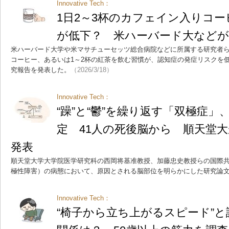
Innovative Tech：
1日2～3杯のカフェイン入りコ
が低下？ 米ハーバード大などが
米ハーバード大学や米マサチューセッツ総合病院などに所属する研究者ら
コーヒー、あるいは1～2杯の紅茶を飲む習慣が、認知症の発症リスクを
究報告を発表した。
（2026/3/18）
Innovative Tech：
“躁”と“鬱”を繰り返す「双極症
定 41人の死後脳から 順天堂大が
発表
順天堂大学大学院医学研究科の西岡将基准教授、加藤忠史教授らの国際
極性障害）の病態において、原因とされる脳部位を明らかにした研究論
Innovative Tech：
“椅子から立ち上がるスピード”