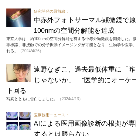
研究開発の最前線：
中赤外フォトサーマル顕微鏡で原
100nmの空間分解能を達成
東京大学は、約100nmの空間分解能を有する中赤外顕微鏡を開発した。
非標識、非接触での分子振動イメージングが可能となり、生物学や医学
れる。
（2024/4/26）
遠野なぎこ、過去最低体重に「昨
じゃないか」 “医学的にオーケー
下回る
写真とともに告白しました。
（2024/4/13）
医療技術ニュース：
AIによる医用画像診断の根拠が
するとは限らない