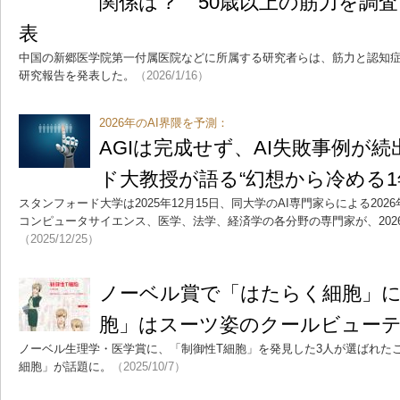
関係は？ 50歳以上の筋力を調
表
中国の新郷医学院第一付属医院などに所属する研究者らは、筋力と認知
研究報告を発表した。
（2026/1/16）
2026年のAI界隈を予測：
AGIは完成せず、AI失敗事例が
ド大教授が語る“幻想から冷める1
スタンフォード大学は2025年12月15日、同大学のAI専門家らによる202
コンピュータサイエンス、医学、法学、経済学の各分野の専門家が、202
（2025/12/25）
ノーベル賞で「はたらく細胞」に
胞」はスーツ姿のクールビュー
ノーベル生理学・医学賞に、「制御性T細胞」を発見した3人が選ばれた
細胞」が話題に。
（2025/10/7）