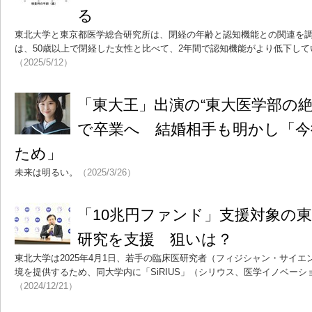
る
東北大学と東京都医学総合研究所は、閉経の年齢と認知機能との関連を調
は、50歳以上で閉経した女性と比べて、2年間で認知機能がより低下し
（2025/5/12）
「東大王」出演の“東大医学部の絶
で卒業へ 結婚相手も明かし「今
ため」
未来は明るい。
（2025/3/26）
「10兆円ファンド」支援対象の
研究を支援 狙いは？
東北大学は2025年4月1日、若手の臨床医研究者（フィジシャン・サイ
境を提供するため、同大学内に「SiRIUS」（シリウス、医学イノベー
（2024/12/21）