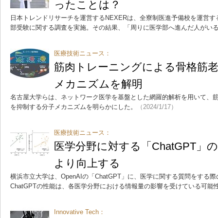
ったことは？
日本トレンドリサーチを運営するNEXERは、全寮制医進予備校を運営
部受験に関する調査を実施。その結果、「周りに医学部へ進んだ人がいる」
医療技術ニュース：
筋肉トレーニングによる骨格筋老
メカニズムを解明
名古屋大学らは、ネットワーク医学を基盤とした網羅的解析を用いて、
を抑制する分子メカニズムを明らかにした。
（2024/1/17）
医療技術ニュース：
医学分野に対する「ChatGPT」
より向上する
横浜市立大学は、OpenAIの「ChatGPT」に、医学に関する質問をす
ChatGPTの性能は、各医学分野における情報量の影響を受けている可能
Innovative Tech：