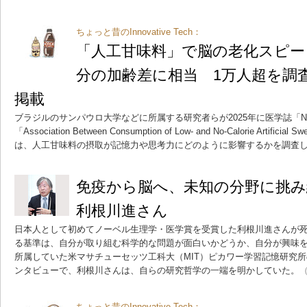
ちょっと昔のInnovative Tech：
「人工甘味料」で脳の老化スピード
分の加齢差に相当 1万人超を調査
掲載
ブラジルのサンパウロ大学などに所属する研究者らが2025年に医学誌「Neu
「Association Between Consumption of Low- and No-Calorie Artificial Sw
は、人工甘味料の摂取が記憶力や思考力にどのように影響するかを調査
免疫から脳へ、未知の分野に挑
利根川進さん
日本人として初めてノーベル生理学・医学賞を受賞した利根川進さんが
る基準は、自分が取り組む科学的な問題が面白いかどうか、自分が興味を持
所属していた米マサチューセッツ工科大（MIT）ピカワー学習記憶研究
ンタビューで、利根川さんは、自らの研究哲学の一端を明かしていた。
（
ちょっと昔のInnovative Tech：