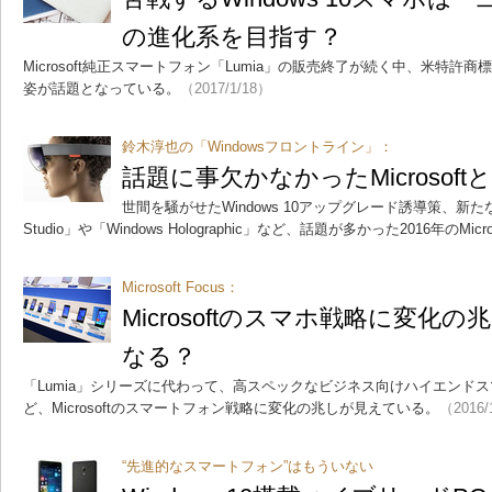
の進化系を目指す？
Microsoft純正スマートフォン「Lumia」の販売終了が続く中、米特
姿が話題となっている。
（2017/1/18）
鈴木淳也の「Windowsフロントライン」：
話題に事欠かなかったMicrosoftとW
世間を騒がせたWindows 10アップグレード誘導策、新たな
Studio」や「Windows Holographic」など、話題が多かった2016年のMic
Microsoft Focus：
Microsoftのスマホ戦略に変化の
なる？
「Lumia」シリーズに代わって、高スペックなビジネス向けハイエンドスマホ「
ど、Microsoftのスマートフォン戦略に変化の兆しが見えている。
（2016/
“先進的なスマートフォン”はもういない