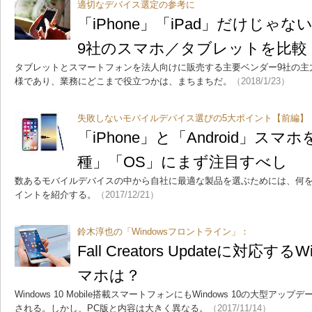
適切なデバイス選定の参考に
「iPhone」「iPad」だけじゃ
9社のスマホ／タブレットを比較
タブレットとスマートフォンを法人向けに販売する主要ベンダー9社の主
様であり、業務にどこまで役立つかは、まちまちだ。
（2018/1/23）
失敗しないモバイルデバイス選びの5大ポイント【前編】
「iPhone」と「Android」ス
種」「OS」にまず注目すべし
数あるモバイルデバイスの中から自社に最適な製品を選ぶためには、何
イントを紹介する。
（2017/12/21）
鈴木淳也の「Windowsフロントライン」：
Fall Creators Updateに対応するWi
マホは？
Windows 10 Mobile搭載スマートフォンにもWindows 10の大型アップデート「F
される。しかし、PC版と内容は大きく異なる。
（2017/11/14）