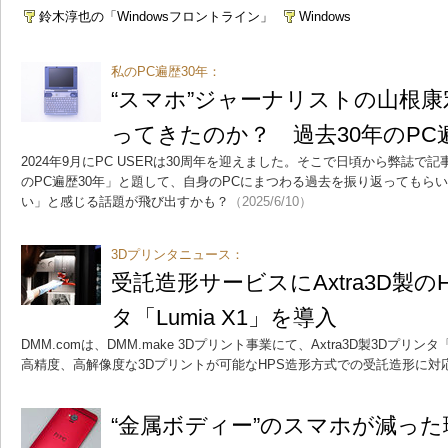
鈴木淳也の「Windowsフロントライン」
Windows
私のPC遍歴30年：
“スマホ”ジャーナリストの山根康
ってきたのか？ 過去30年のPC
2024年9月にPC USERは30周年を迎えました。そこで日頃から弊誌
のPC遍歴30年」と題して、自身のPCにまつわる過去を振り返ってもら
い」と感じる話題が飛び出すかも？
（2025/6/10）
3Dプリンタニュース：
受託造形サービスにAxtra3D製の
タ「Lumia X1」を導入
DMM.comは、DMM.make 3Dプリント事業にて、Axtra3D製3Dプリン
高精度、高解像度な3Dプリントが可能なHPS造形方式での受託造形に対
“金属ボディー”のスマホが減っ