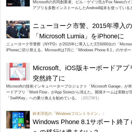
Microsoftの共同創業者、ビル・ゲイツ氏がFox Newsのイ
アプリを多数インストールしたAndroid端末を使っている
ニューヨーク市警、2015年導入の3
「Microsoft Lumia」をiPhoneに
ニューヨーク市警察（NYPD）が2015年に導入した3万6000台の「Microsof
iPhoneに切り替える。Microsoftは7月に「Windows Phone 8.1」の
Microsoft、iOS版キーボードアプ
突然終了に
Microsoftの技術インキュベータープロジェクト「Microsoft Garag
ードアプリ「Word Flow」がApp Storeから消えた。開発チームは実
「SwiftKey」への乗り換えを勧めている。
（2017/8/1）
鈴木淳也の「Windowsフロントライン」：
Windows Phone 8.1サポート終了もW