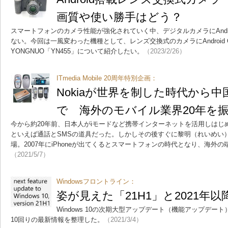
画質や使い勝手はどう？
スマートフォンのカメラ性能が強化されていく中、デジタルカメラにAndro
ない。今回は一風変わった機種として、レンズ交換式のカメラにAndroid
YONGNUO「YN455」について紹介したい。
（2023/2/26）
ITmedia Mobile 20周年特別企画：
Nokiaが世界を制した時代から
で 海外のモバイル業界20年を
今から約20年前、日本人がiモードなど携帯インターネットを活用しはじ
といえば通話とSMSの道具だった。しかしその後すぐに黎明（れいめい
場。2007年にiPhoneが出てくるとスマートフォンの時代となり、海外
（2021/5/7）
Windowsフロントライン：
姿が見えた「21H1」と2021年以降
Windows 10の次期大型アップデート（機能アップデート）
10回りの最新情報を整理した。
（2021/3/4）