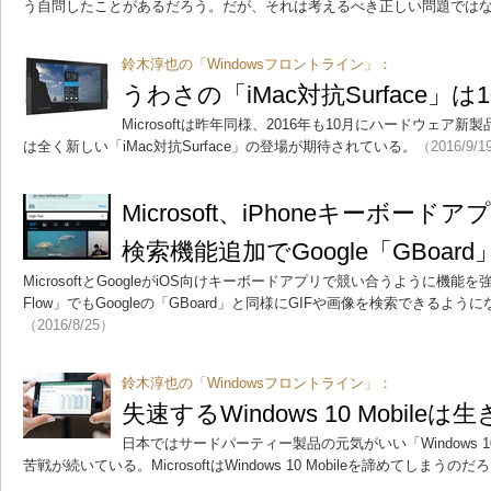
う自問したことがあるだろう。だが、それは考えるべき正しい問題では
鈴木淳也の「Windowsフロントライン」：
うわさの「iMac対抗Surface」
Microsoftは昨年同様、2016年も10月にハードウェ
は全く新しい「iMac対抗Surface」の登場が期待されている。
（2016/9/1
Microsoft、iPhoneキーボードア
検索機能追加でGoogle「GBoar
MicrosoftとGoogleがiOS向けキーボードアプリで競い合うように機能を強化
Flow」でもGoogleの「GBoard」と同様にGIFや画像を検索できるよう
（2016/8/25）
鈴木淳也の「Windowsフロントライン」：
失速するWindows 10 Mobil
日本ではサードパーティー製品の元気がいい「Windows 10
苦戦が続いている。MicrosoftはWindows 10 Mobileを諦めてしまうの