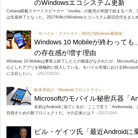
のWindowsエコシステム更新
Cortana搭載スマートスピーカー「Invoke」の販売が米国で始まる一方、
は生産終了となった。2017年秋のWindowsエコシステム新旧交代をま
「モバイル・ファースト」時代のWindows最前線：
Windows 10 Mobileが終わ
の存在感が増す理由
Windows 10 Mobileは事実上終了したとの報道がなされたが、Microsoftは既
心としたアプリを積極的に投入している。モバイル市場におけるMicroso
に注目したい。
（2017/10/24）
鈴木淳也の「Windowsフロントライン」：
Microsoftのモバイル秘密兵器「A
名前はAndroidに似ているが、ここで言う「Andromeda」
目指すための新プロジェクトだ。その正体とは？
（2017/10/4）
ビル・ゲイツ氏「最近Android