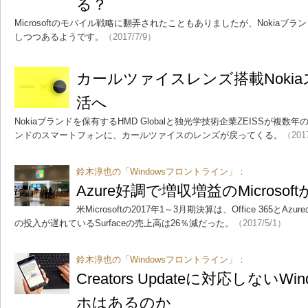
る？
Microsoftのモバイル戦略に翻弄されたこともありましたが、Nokia
しつつあるようです。
（2017/7/9）
カールツァイスレンズ搭載Noki
活へ
Nokiaブランドを保有するHMD Globalと独光学技術企業ZEISSが複数
ンドのスマートフォンに、カールツァイスのレンズが戻ってくる。
（201
鈴木淳也の「Windowsフロントライン」：
Azure好調で増収増益のMicroso
米Microsoftの2017年1～3月期決算は、Office 365
の投入が遅れているSurfaceの売上高は26％減だった。
（2017/5/1）
鈴木淳也の「Windowsフロントライン」：
Creators Updateに対応しないWind
ホはあるのか