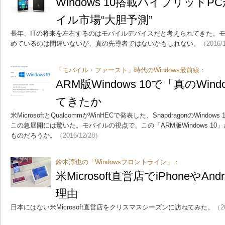
Windows 10搭載ハイブリッドP
イル市場“大胆予測”
長年、ITの将来を左右するのはモバイルデバイスだと考えられてきた。
めているのは間違いないが、真の先導者ではないかもしれない。
（2016/
「モバイル・ファースト」時代のWindows最前線：
ARM版Windows 10で「真のWi
てきたか
米MicrosoftとQualcommがWinHECで発表した、SnapdragonのWin
この急展開には驚いた。モバイルの視点で、この「ARM版Windows 1
ものだろうか。
（2016/12/28）
鈴木淳也の「Windowsフロントライン」：
米Microsoft直営店でiPhoneやA
理由
日本にはない米Microsoft直営店をクリスマスシーズンに訪ねてみた。
（2