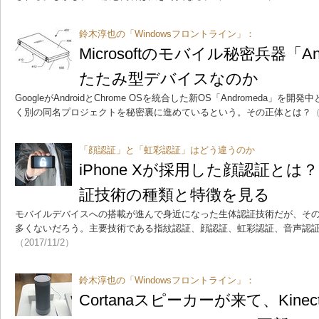
鈴木淳也の「Windowsフロントライン」：
Microsoftのモバイル秘密兵器「A
たたみ型デバイスなのか
GoogleがAndroidとChrome OSを統合した新OS「Andromeda」を開発
く別の同名プロジェクトを秘密裏に進めているという。その正体とは？
（
「顔認証」と「虹彩認証」はどう違うのか
iPhone Xが採用した顔認証と
証技術の種類と特徴を見る
モバイルデバイスへの搭載が進んで身近になった生体認証技術だが、そ
多くないだろう。主要技術である指紋認証、顔認証、虹彩認証、音声認
（2017/11/2）
鈴木淳也の「Windowsフロントライン」：
Cortanaスピーカーが来て、Kine