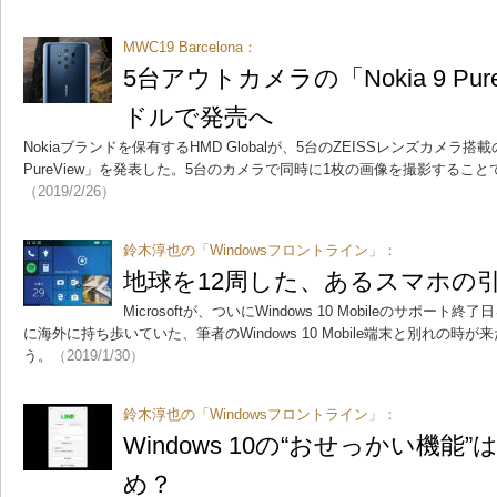
MWC19 Barcelona：
5台アウトカメラの「Nokia 9 Pur
ドルで発売へ
Nokiaブランドを保有するHMD Globalが、5台のZEISSレンズカメラ搭載のA
PureView」を発表した。5台のカメラで同時に1枚の画像を撮影するこ
（2019/2/26）
鈴木淳也の「Windowsフロントライン」：
地球を12周した、あるスマホの
Microsoftが、ついにWindows 10 Mobileのサポー
に海外に持ち歩いていた、筆者のWindows 10 Mobile端末と別れの
う。
（2019/1/30）
鈴木淳也の「Windowsフロントライン」：
Windows 10の“おせっかい機
め？