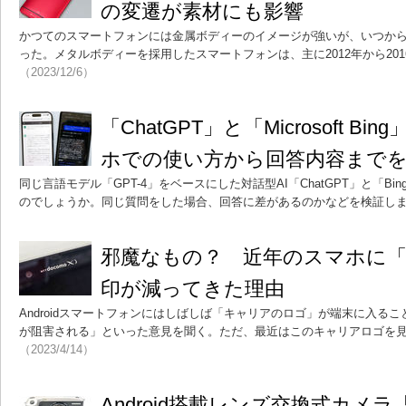
の変遷が素材にも影響
かつてのスマートフォンには金属ボディーのイメージが強いが、いつか
った。メタルボディーを採用したスマートフォンは、主に2012年から20
（2023/12/6）
「ChatGPT」と「Microsoft 
ホでの使い方から回答内容まで
同じ言語モデル「GPT-4」をベースにした対話型AI「ChatGPT」と「B
のでしょうか。同じ質問をした場合、回答に差があるのかなどを検証し
邪魔なもの？ 近年のスマホに
印が減ってきた理由
Androidスマートフォンにはしばしば「キャリアのロゴ」が端末に入る
が阻害される」といった意見を聞く。ただ、最近はこのキャリアロゴを
（2023/4/14）
Android搭載レンズ交換式カメラ