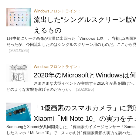
Windowsフロントライン：
流出した“シングルスクリーン版Win
えるもの
1月中旬にリーク画像が大量に出回った「Windows 10X」。当初は2
だったが、今回流出したのはシングルスクリーン用のものだ。ここから
（2021/1/26）
Windowsフロントライン：
2020年のMicrosoftとWindow
さまざまな大型イベントが交錯する2020年が幕を開けた。Micr
どのような変貌を遂げるのだろうか。
（2020/1/6）
「1億画素のスマホカメラ」に
Xiaomi「Mi Note 10」の実力を
SamsungとXiaomiが共同開発した、1億画素のイメージセンサー「Samsung I
したスマホ「Mi Note 10」で、スマホ向け1億画素撮影の実力を調べた。