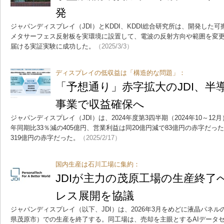
発
ジャパンディスプレイ（JDI）とKDDI、KDDI総合研究所は、開発した可
メタサーフェス反射板を実環境に設置して、電波の反射方向や範囲を変
届ける実証実験に成功した。
（2025/3/3）
ディスプレイの低収益は「構造的な問題」：
「予想通り」赤字拡大のJDI、半
事業で収益確保へ
ジャパンディスプレイ（JDI）は、2024年度第3四半期（2024年10～1
年同期比33％減の405億円、営業利益は同20億円減で83億円の赤字だっ
319億円の赤字だった。
（2025/2/17）
国内生産は石川工場に集約：
JDIが主力の茂原工場の生産終了へ
レス展開を協議
ジャパンディスプレイ（以下、JDI）は、2026年3月をめどに液晶パネ
県茂原市）での生産を終了する。同工場は、売却を主眼とするAIデータ