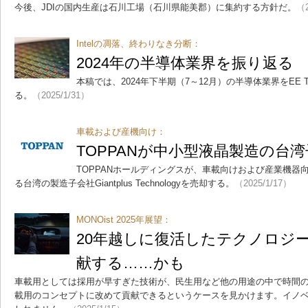
今後、JDIの国内生産は石川工場（石川県能美郡）に集約する方針だ。
（2
Intelの凋落、終わりなき分断：
2024年の半導体業界を振り返る
本稿では、2024年下半期（7～12月）の半導体業界をEE Ti
る。
（2025/1/31）
車載および産機向け：
TOPPANが中小型液晶製造の台
TOPPANホールディングスが、車載向けおよび産業機器
る台湾の製造子会社Giantplus Technologyを売却する。
（2025/1/17）
MONOist 2025年展望：
20年越しに復活したテクノロジ
献する……かも
車載用としては採用が早すぎた技術が、民生用など他の用途の中で時間
載用のコンセプトに改めて貢献できるというケースを見かけます。イノ