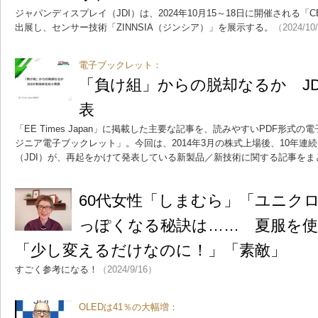
ジャパンディスプレイ（JDI）は、2024年10月15～18日に開催される「CE
出展し、センサー技術「ZINNSIA（ジンシア）」を展示する。
（2024/10
電子ブックレット：
「負け組」からの脱却なるか JD
表
「EE Times Japan」に掲載した主要な記事を、読みやすいPDF形
ジニア電子ブックレット」。今回は、2014年3月の株式上場後、10年連
（JDI）が、再起をかけて発表している新製品／新技術に関する記事をま
60代女性「しまむら」「ユニク
っぽくなる秘訣は…… 夏服を
「少し変えるだけなのに！」「素敵」
すごく参考になる！
（2024/9/16）
OLEDは41％の大幅増：