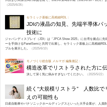
（2025/6/26）
セラミック基板に高精細RDL：
JDIの液晶の知見、先端半導体パ
技術に
ジャパンディスプレイ（JDI）は「JPCA Show 2025」に台湾を拠点
ーを手掛けるPanelSemiと共同で出展し、セラミック基板上に高精細R
プルを展示した。
（2025/6/10）
モノづくり総合版 メルマガ 編集後記：
構造改革でリストラされた方に
決して深く気に病みすぎないでください。
（2025/5/22）
続く“大規模リストラ” 人数比
えの可能性も
日産自動車やパナソニックホールディングスといった大手企業が、人員